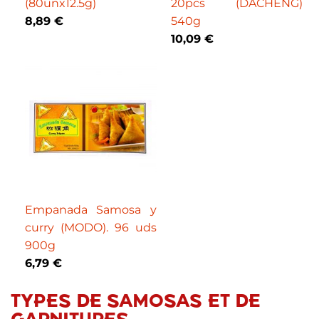
(80unx12.5g)
20pcs (DACHENG)
8,89 €
540g
10,09 €
Empanada Samosa y
curry (MODO). 96 uds
900g
6,79 €
TYPES DE SAMOSAS ET DE