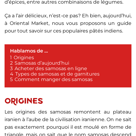
d’épices, entre autres combinaisons de légumes.
Ça a l’air délicieux, n’est-ce pas? Eh bien, aujourd’hui,
à Oriental Market, nous vous proposons un guide
pour tout savoir sur ces populaires pâtés indiens.
Hablamos de ...
1
Origines
2
Samosas d’aujourd’hui
3
Acheter des samosas en ligne
4
Types de samosas et de garnitures
5
Comment manger des samosas
ORIGINES
Les origines des samosas remontent au plateau
iranien à l’aube de la civilisation iranienne. On ne sait
pas exactement pourquoi il est moulé en forme de
triangle, mais on sait que le nom samosas descend