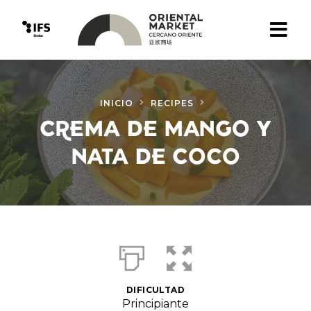
Tipo de Cocina
INICIO
RECIPES
China
CREMA DE MANGO Y
Vietnamita
NATA DE COCO
Japonesa
TIENDA ONLINE
Alimentación asiática
Aceites y vinagres
Arroces y derivados
DIFICULTAD
Principiante