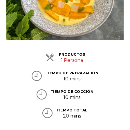
Semillas y verduras secas
Snacks
Tallarines y fideos orientales
Ramen y fideos instantáneos
Tés e infusiones
Verduras y frutas en conserva
PRODUCTOS
1 Persona
Verduras, hortalizas y frutas exóticas
frescas
TIEMPO DE PREPARACIÓN
10 mins
Zumos y bebidas refrescantes
Contacto
TIEMPO DE COCCIÓN
10 mins
Blog
TIEMPO TOTAL
20 mins
Área Profesional