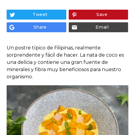
Algas
Comidas preparadas
Tweet
Save
Congelados y refrigerados
Share
Email
Dim Sum
Dulces japoneses y otros orientales
Un postre típico de Filipinas, realmente
Especias y condimentos
sorprendente y fácil de hacer. La nata de coco es
una delicia y contiene una gran fuente de
Harinas y derivados
minerales y fibra muy beneficiosos para nuestro
Libros de cocina
organismo.
Miso
Salsas
Bebidas alcohólicas
Packs
Semillas y legumbres