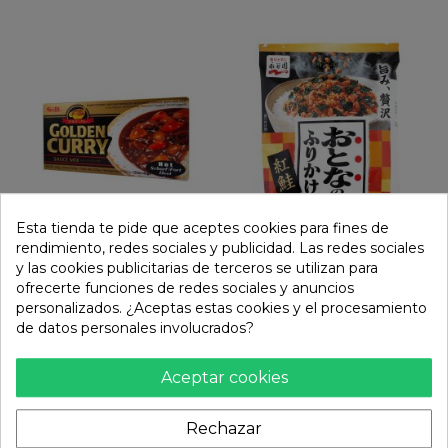
Esta tienda te pide que aceptes cookies para fines de
rendimiento, redes sociales y publicidad. Las redes sociales
Pasta de curry hot (S&B)
Furikake Hon benisake-
y las cookies publicitarias de terceros se utilizan para
220g
salmon...
ofrecerte funciones de redes sociales y anuncios
personalizados. ¿Aceptas estas cookies y el procesamiento
7,25 €
2,39 €
de datos personales involucrados?


remove
add
remove
add
Aceptar cookies
Rechazar