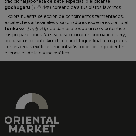
tradicional japonesa de siete especias, o el picante
gochugaru
(고추가루) coreano para tus platos favoritos.
Explora nuestra selección de condimentos fermentados,
escabeches artesanales y sazonadores especiales como el
furikake
(ふりかけ), que dan ese toque único y auténtico a
tus preparaciones. Ya sea para cocinar un aromático curry,
preparar un picante kimchi o dar el toque final a tus platos
con especias exóticas, encontrarás todos los ingredientes
esenciales de la cocina asiática.