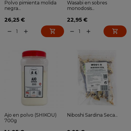
Polvo pimienta molida
Wasabi en sobres
negra...
monodosis...
26,25 €
22,95 €


remove
add
remove
add
Ajo en polvo (SHIKOU)
Niboshi Sardina Seca...
700g