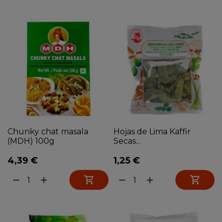
Chunky chat masala
Hojas de Lima Kaffir
(MDH) 100g
Secas...
4,39 €
1,25 €


remove
add
remove
add