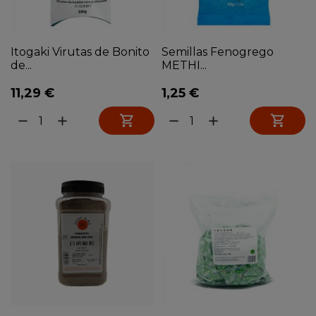
Itogaki Virutas de Bonito
Semillas Fenogrego
de...
METHI...
11,29 €
1,25 €


remove
add
remove
add