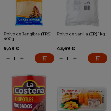
Polvo de Jengibre (TRS)
Polvo de vanilla (ZR) 1kg
400g
9,49 €
43,69 €


remove
add
remove
add