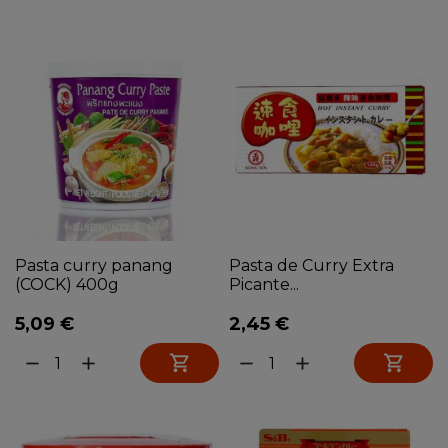
Pasta curry panang
Pasta de Curry Extra
(COCK) 400g
Picante...
5,09 €
2,45 €


remove
add
remove
add