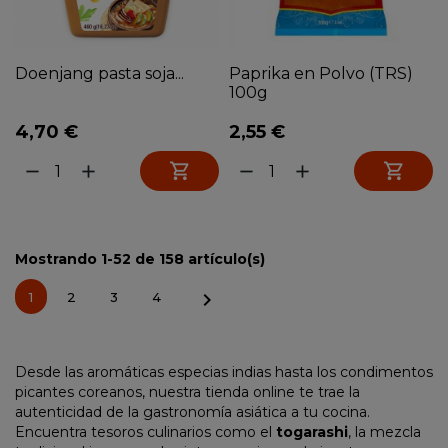
Doenjang pasta soja...
Paprika en Polvo (TRS)
100g
4,70 €
2,55 €


remove
add
remove
add
Mostrando 1-52 de 158 artículo(s)

1
2
3
4
Desde las aromáticas especias indias hasta los condimentos
picantes coreanos, nuestra
tienda online
te trae la
autenticidad de la gastronomía asiática a tu cocina.
Encuentra tesoros culinarios como el
togarashi
, la mezcla