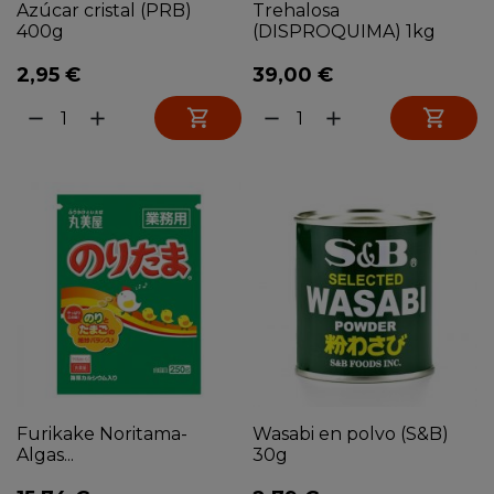
Azúcar cristal (PRB)
Trehalosa
400g
(DISPROQUIMA) 1kg
2,95 €
39,00 €


remove
add
remove
add
Furikake Noritama-
Wasabi en polvo (S&B)
Algas...
30g