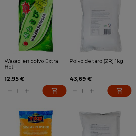
Wasabi en polvo Extra
Polvo de taro (ZR) 1kg
Hot...
12,95 €
43,69 €


remove
add
remove
add