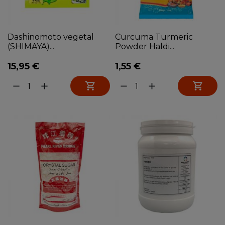
Dashinomoto vegetal
Curcuma Turmeric
(SHIMAYA)...
Powder Haldi...
15,95 €
1,55 €


remove
add
remove
add