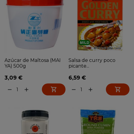
Azúcar de Maltosa (MAI
Salsa de curry poco
YA) 500g
picante...
3,09 €
6,59 €


remove
add
remove
add