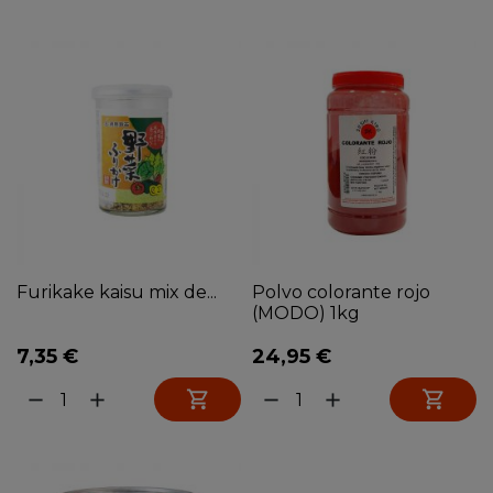
Furikake kaisu mix de...
Polvo colorante rojo
(MODO) 1kg
7,35 €
24,95 €


remove
add
remove
add