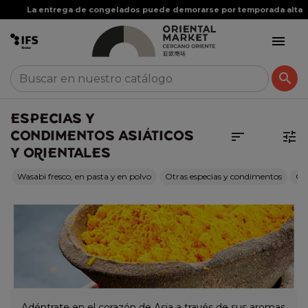


ESPECIAS Y
CONDIMENTOS ASIÁTICOS


Y ORIENTALES
Wasabi fresco, en pasta y en polvo
Otras especias y condimentos
Cu
Adéntrate en el corazón de Asia a través de sus aromas