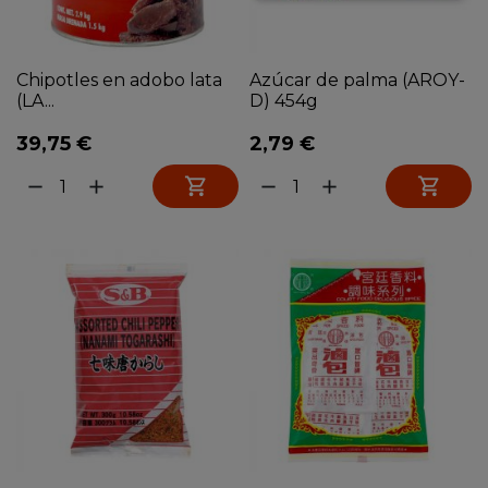
Chipotles en adobo lata
Azúcar de palma (AROY-
(LA...
D) 454g
39,75 €
2,79 €


remove
add
remove
add