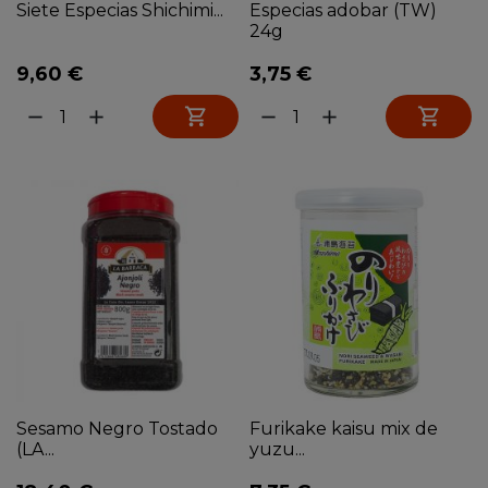
Siete Especias Shichimi...
Especias adobar (TW)
24g
9,60 €
3,75 €


remove
add
remove
add
Sesamo Negro Tostado
Furikake kaisu mix de
(LA...
yuzu...