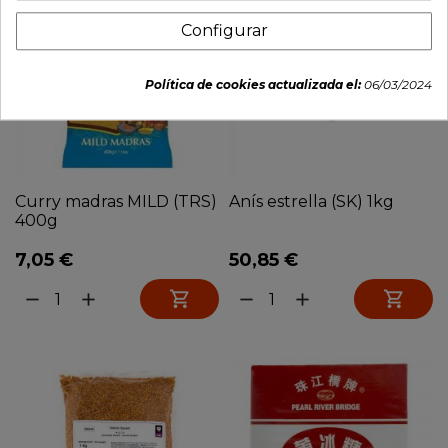
Configurar
Política de cookies actualizada el:
06/03/2024
Curry madras MILD (TRS)
Anís estrella (SK) 1kg
400g
7,05 €
50,85 €


remove
add
remove
add