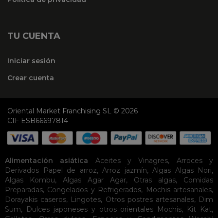
TU CUENTA
Iniciar sesión
Crear cuenta
Oriental Market Franchising SL © 2026
CIF ESB66697814
Alimentación asiática
Aceites y Vinagres
,
Arroces y
Derivados
Papel de arroz
,
Arroz jazmín
,
Algas
Algas Nori
,
Algas Kombu
,
Algas Agar Agar
,
Otras algas
,
Comidas
Preparadas
,
Congelados y Refrigerados
,
Mochis artesanales
,
Dorayakis caseros
,
Lingotes
,
Otros postres artesanales
,
Dim
Sum
,
Dulces japoneses y otros orientales
Mochis
,
Kit Kat
,