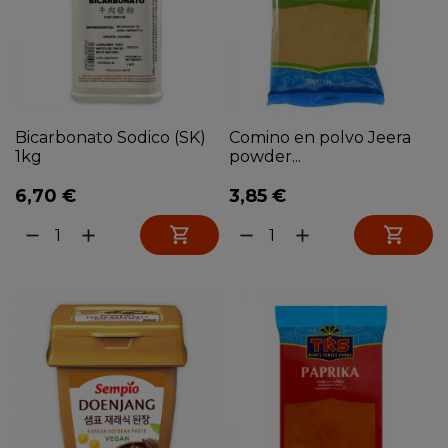
Bicarbonato Sodico (SK)
Comino en polvo Jeera
1kg
powder...
6,70 €
3,85 €


remove
add
remove
add