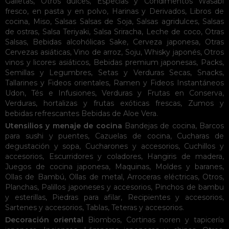
Galletas
,
Otros dulces
,
Especias y Condimentos
Wasabi
fresco, en pasta y en polvo
,
Harinas y Derivados
,
Libros de
cocina
,
Miso
,
Salsas
Salsas de Soja
,
Salsas agridulces
,
Salsas
de ostras
,
Salsa Teriyaki
,
Salsa Sriracha
,
Leche de coco
,
Otras
Salsas
,
Bebidas alcohólicas
Sake
,
Cerveza japonesa
,
Otras
Cervezas asiáticas
,
Vino de arroz
,
Soju
,
Whisky japonés
,
Otros
vinos y licores asiáticos
,
Bebidas premium japonesas
,
Packs
,
Semillas y Legumbres
,
Setas y Verduras Secas
,
Snacks
,
Tallarines y Fideos orientales
,
Ramen y Fideos Instantáneos
Udon
,
Tés e Infusiones
,
Verduras y Frutas en Conserva
,
Verduras, hortalizas y frutas exóticas frescas
,
Zumos y
bebidas refrescantes
Bebidas de Aloe Vera
.
Utensilios y menaje de cocina
Bandejas de cocina
,
Barcos
para sushi y puentes
,
Cazuelas de cocina
,
Cucharas de
degustación y sopa
,
Cucharones y accesorios
,
Cuchillos y
accesorios
,
Escurridores y coladores
,
Hangiris de madera
,
Juegos de cocina japonesa
,
Maquinas
,
Moldes y baranes
,
Ollas de Bambú
,
Ollas de metal
,
Arroceras eléctricas
,
Otros
,
Planchas
,
Palillos japoneses y accesorios
,
Pinchos de bambu
y esterillas
,
Piedras para afilar
,
Recipientes y accesorios
,
Sartenes y accesorios
,
Tablas
,
Teteras y accesorios
.
Decoración oriental
Biombos
,
Cortinas noren y tapicería