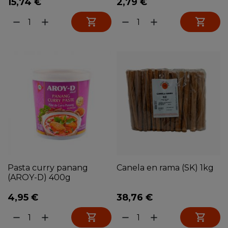
15,74 €
2,79 €


remove
add
remove
add
Pasta curry panang
Canela en rama (SK) 1kg
(AROY-D) 400g
4,95 €
38,76 €


remove
add
remove
add