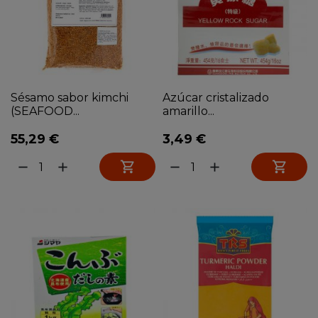
Sésamo sabor kimchi
Azúcar cristalizado
(SEAFOOD...
amarillo...
55,29 €
3,49 €


remove
add
remove
add