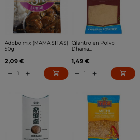
Adobo mix (MAMA SITA'S)
Cilantro en Polvo
50g
Dhania...
2,09 €
1,49 €


remove
add
remove
add