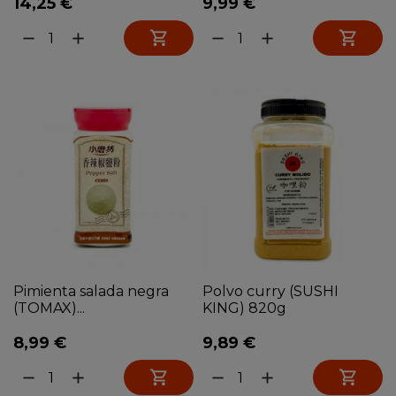
14,25 €
9,99 €


remove
add
remove
add
Pimienta salada negra
Polvo curry (SUSHI
(TOMAX)...
KING) 820g
8,99 €
9,89 €


remove
add
remove
add