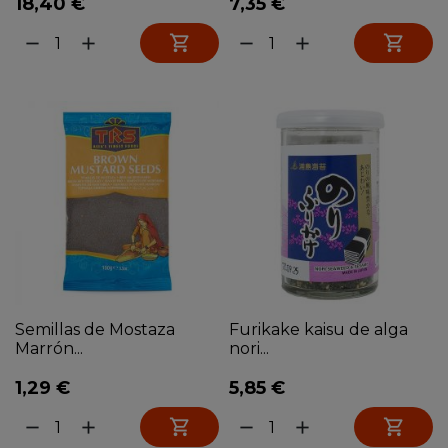
18,40 €
7,35 €


remove
add
remove
add
Semillas de Mostaza
Furikake kaisu de alga
Marrón...
nori...
1,29 €
5,85 €


remove
add
remove
add