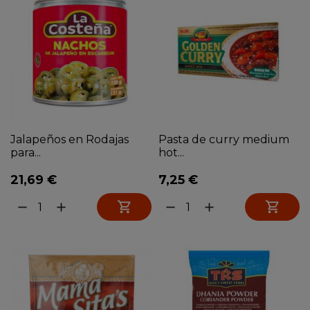
Jalapeños en Rodajas
Pasta de curry medium
para...
hot...
21,69 €
7,25 €


remove
add
remove
add