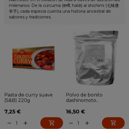
milenarios. De la cúrcuma (हल्दी, haldi) al shichimi (七味唐
辛子), cada especia cuenta una historia ancestral de
sabores y tradiciones.
Pasta de curry suave
Polvo de bonito
(S&B) 220g
dashinomoto...
7,25 €
16,50 €


remove
add
remove
add