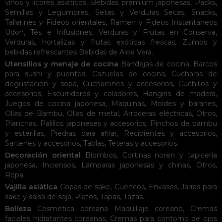
vinos y licores asiáticos
,
Bebidas premium japonesas
,
Packs
,
Semillas y Legumbres
,
Setas y Verduras Secas
,
Snacks
,
Tallarines y Fideos orientales
,
Ramen y Fideos Instantáneos
Udon
,
Tés e Infusiones
,
Verduras y Frutas en Conserva
,
Verduras, hortalizas y frutas exóticas frescas
,
Zumos y
bebidas refrescantes
Bebidas de Aloe Vera
.
Utensilios y menaje de cocina
Bandejas de cocina
,
Barcos
para sushi y puentes
,
Cazuelas de cocina
,
Cucharas de
degustación y sopa
,
Cucharones y accesorios
,
Cuchillos y
accesorios
,
Escurridores y coladores
,
Hangiris de madera
,
Juegos de cocina japonesa
,
Maquinas
,
Moldes y baranes
,
Ollas de Bambú
,
Ollas de metal
,
Arroceras eléctricas
,
Otros
,
Planchas
,
Palillos japoneses y accesorios
,
Pinchos de bambu
y esterillas
,
Piedras para afilar
,
Recipientes y accesorios
,
Sartenes y accesorios
,
Tablas
,
Teteras y accesorios
.
Decoración oriental
Biombos
,
Cortinas noren y tapicería
japonesa
,
Inciensos
,
Lámparas japonesas y chinas
,
Otros
,
Ropa
.
Vajilla asiática
Copas de sake
,
Cuencos
,
Envases
,
Jarras para
sake y salsa de soja
,
Platos
,
Tapas
,
Tazas
.
Belleza
Cosmética coreana
Maquillaje coreano
,
Cremas
faciales hidratantes coreanas
,
Cremas para contorno de ojos