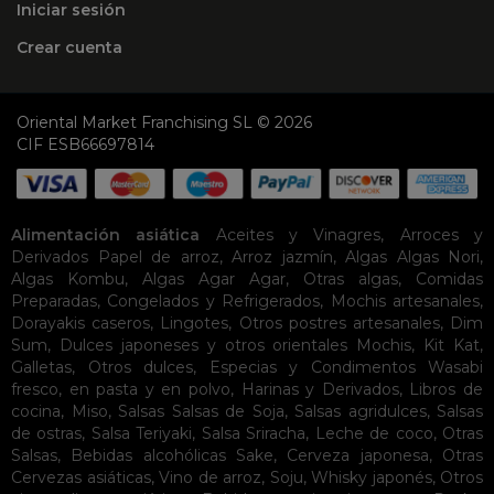
Iniciar sesión
Crear cuenta
Oriental Market Franchising SL © 2026
CIF ESB66697814
Alimentación asiática
Aceites y Vinagres
,
Arroces y
Derivados
Papel de arroz
,
Arroz jazmín
,
Algas
Algas Nori
,
Algas Kombu
,
Algas Agar Agar
,
Otras algas
,
Comidas
Preparadas
,
Congelados y Refrigerados
,
Mochis artesanales
,
Dorayakis caseros
,
Lingotes
,
Otros postres artesanales
,
Dim
Sum
,
Dulces japoneses y otros orientales
Mochis
,
Kit Kat
,
Galletas
,
Otros dulces
,
Especias y Condimentos
Wasabi
fresco, en pasta y en polvo
,
Harinas y Derivados
,
Libros de
cocina
,
Miso
,
Salsas
Salsas de Soja
,
Salsas agridulces
,
Salsas
de ostras
,
Salsa Teriyaki
,
Salsa Sriracha
,
Leche de coco
,
Otras
Salsas
,
Bebidas alcohólicas
Sake
,
Cerveza japonesa
,
Otras
Cervezas asiáticas
,
Vino de arroz
,
Soju
,
Whisky japonés
,
Otros