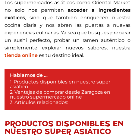
Los supermercados asiáticos como Oriental Market
no solo nos permiten
acceder a ingredientes
exóticos
, sino que también enriquecen nuestra
cocina diaria y nos abren las puertas a nuevas
experiencias culinarias. Ya sea que busques preparar
un sushi perfecto, probar un ramen auténtico o
simplemente explorar nuevos sabores, nuestra
tienda online
es tu destino ideal.
Hablamos de ...
1
Productos disponibles en nuestro super
asiático
2
Ventajas de comprar desde Zaragoza en
nuestro supermercado online
3
Artículos relacionados:
PRODUCTOS DISPONIBLES EN
NUESTRO SUPER ASIÁTICO