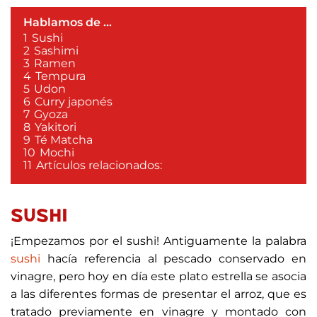
Hablamos de ...
1
Sushi
2
Sashimi
3
Ramen
4
Tempura
5
Udon
6
Curry japonés
7
Gyoza
8
Yakitori
9
Té Matcha
10
Mochi
11
Artículos relacionados:
SUSHI
¡Empezamos por el sushi! Antiguamente la palabra
sushi
hacía referencia al pescado conservado en
vinagre, pero hoy en día este plato estrella se asocia
a las diferentes formas de presentar el arroz, que es
tratado previamente en vinagre y montado con