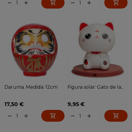


remove
add
remove
add
Daruma. Medida: 12cm
Figura solar: Gato de la...
17,50 €
9,95 €


remove
add
remove
add