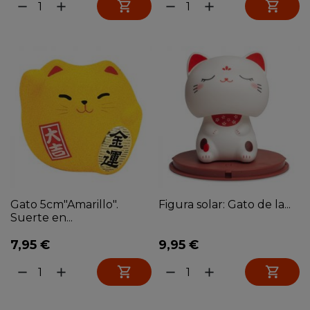


remove
add
remove
add
Gato 5cm"Amarillo".
Figura solar: Gato de la...
Suerte en...
7,95 €
9,95 €


remove
add
remove
add