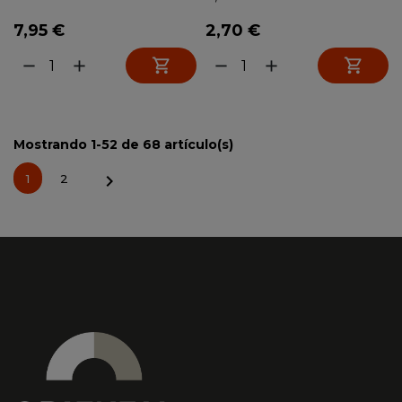
7,95 €
2,70 €


remove
add
remove
add
Mostrando 1-52 de 68 artículo(s)

1
2