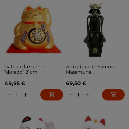
Gato de la suerte
Armadura de Samurai
"dorado" 21cm
Masamune...
49,95 €
69,50 €


remove
add
remove
add