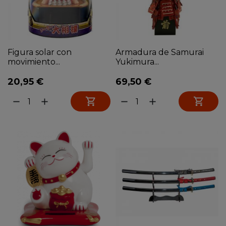
Figura solar con
Armadura de Samurai
movimiento...
Yukimura...
20,95 €
69,50 €


remove
add
remove
add