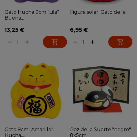
Gato Hucha 9cm "Lila".
Figura solar: Gato de la...
Buena...
13,25 €
6,95 €


remove
add
remove
add
Gato 9cm "Amarillo".
Pez de la Suerte "negro"
Hucha....
8x5cm