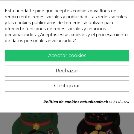
Esta tienda te pide que aceptes cookies para fines de
rendimiento, redes sociales y publicidad. Las redes sociales
y las cookies publicitarias de terceros se utilizan para
ofrecerte funciones de redes sociales y anuncios
personalizados. ¿Aceptas estas cookies y el procesamiento
de datos personales involucrados?
Gato Hucha 9cm "Rosa".
Daruma. Medida: 9 cm
Aceptar cookies
Amor
13,25 €
10,95 €
Rechazar


remove
add
remove
add
Configurar
Política de cookies actualizada el:
06/03/2024