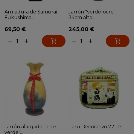
Armadura de Samurai
Jarrón "verde-ocre"
Fukushima...
34cm alto...
69,50 €
245,00 €


remove
add
remove
add
Jarrón alargado "ocre-
Taru Decorativo 72 Lts
verde"...