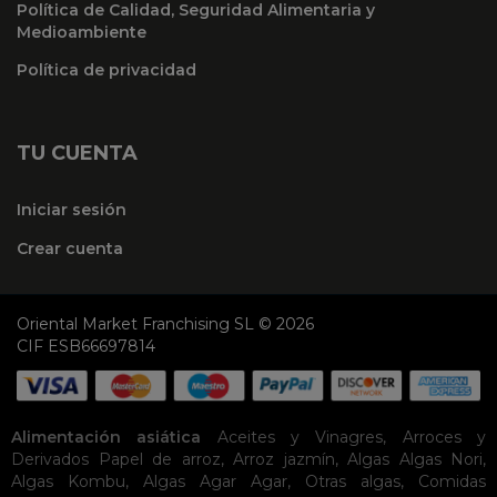
Política de Calidad, Seguridad Alimentaria y
Medioambiente
Política de privacidad
TU CUENTA
Iniciar sesión
Crear cuenta
Oriental Market Franchising SL © 2026
CIF ESB66697814
Alimentación asiática
Aceites y Vinagres
,
Arroces y
Derivados
Papel de arroz
,
Arroz jazmín
,
Algas
Algas Nori
,
Algas Kombu
,
Algas Agar Agar
,
Otras algas
,
Comidas