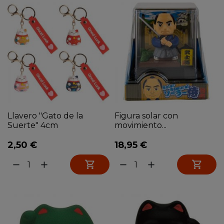
Llavero "Gato de la
Figura solar con
Suerte" 4cm
movimiento...
2,50 €
18,95 €


remove
add
remove
add