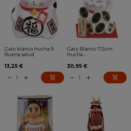
Gato blanco hucha 9.
Gato Blanco 17,5cm.
Buena salud
Hucha....
13,25 €
30,95 €


remove
add
remove
add