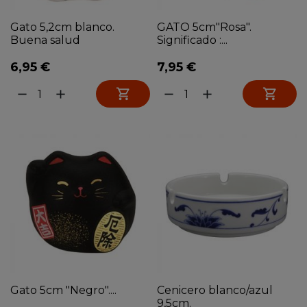
Gato 5,2cm blanco.
GATO 5cm"Rosa".
Buena salud
Significado :...
6,95 €
7,95 €


remove
add
remove
add
Gato 5cm "Negro"....
Cenicero blanco/azul
9,5cm.