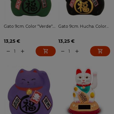
Gato 9cm. Color "Verde"....
Gato 9cm. Hucha. Color...
13,25 €
13,25 €


remove
add
remove
add