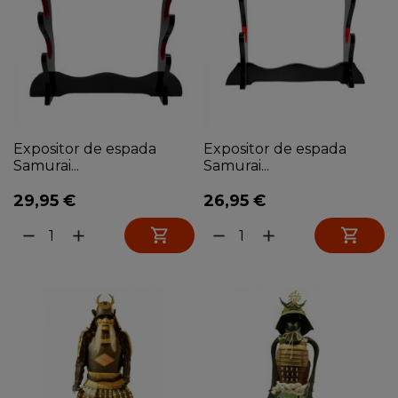
Expositor de espada
Expositor de espada
Samurai...
Samurai...
29,95 €
26,95 €


remove
add
remove
add