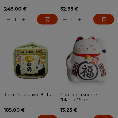
245,00 €
52,95 €


remove
add
remove
add
Taru Decorativo 18 Lts
Gato de la suerte
"blanco" 9cm
185,00 €
13,25 €