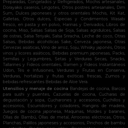
Preparadas
,
Congelados y Refrigerados
,
Mochis artesanales
,
Dorayakis caseros
,
Lingotes
,
Otros postres artesanales
,
Dim
Sum
,
Dulces japoneses y otros orientales
Mochis
,
Kit Kat
,
Galletas
,
Otros dulces
,
Especias y Condimentos
Wasabi
fresco, en pasta y en polvo
,
Harinas y Derivados
,
Libros de
cocina
,
Miso
,
Salsas
Salsas de Soja
,
Salsas agridulces
,
Salsas
de ostras
,
Salsa Teriyaki
,
Salsa Sriracha
,
Leche de coco
,
Otras
Salsas
,
Bebidas alcohólicas
Sake
,
Cerveza japonesa
,
Otras
Cervezas asiáticas
,
Vino de arroz
,
Soju
,
Whisky japonés
,
Otros
vinos y licores asiáticos
,
Bebidas premium japonesas
,
Packs
,
Semillas y Legumbres
,
Setas y Verduras Secas
,
Snacks
,
Tallarines y Fideos orientales
,
Ramen y Fideos Instantáneos
Udon
,
Tés e Infusiones
,
Verduras y Frutas en Conserva
,
Verduras, hortalizas y frutas exóticas frescas
,
Zumos y
bebidas refrescantes
Bebidas de Aloe Vera
.
Utensilios y menaje de cocina
Bandejas de cocina
,
Barcos
para sushi y puentes
,
Cazuelas de cocina
,
Cucharas de
degustación y sopa
,
Cucharones y accesorios
,
Cuchillos y
accesorios
,
Escurridores y coladores
,
Hangiris de madera
,
Juegos de cocina japonesa
,
Maquinas
,
Moldes y baranes
,
Ollas de Bambú
,
Ollas de metal
,
Arroceras eléctricas
,
Otros
,
Planchas
,
Palillos japoneses y accesorios
,
Pinchos de bambu