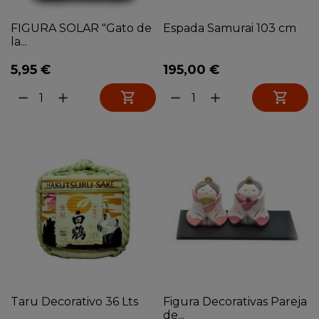
FIGURA SOLAR "Gato de
Espada Samurai 103 cm
la...
5,95 €
195,00 €


remove
add
remove
add
Taru Decorativo 36 Lts
Figura Decorativas Pareja
de...