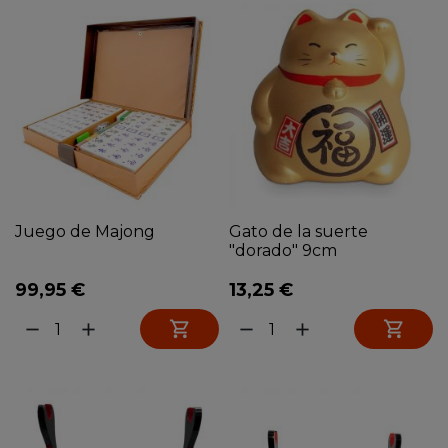
Juego de Majong
Gato de la suerte
"dorado" 9cm
99,95 €
13,25 €


remove
add
remove
add