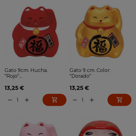
Gato 9cm. Hucha.
Gato 9 cm. Color:
"Rojo"....
"Dorado"
13,25 €
13,25 €


remove
add
remove
add