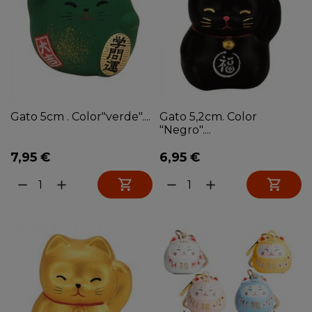
Gato 5cm . Color"verde"....
Gato 5,2cm. Color
"Negro"....
7,95 €
6,95 €


remove
add
remove
add