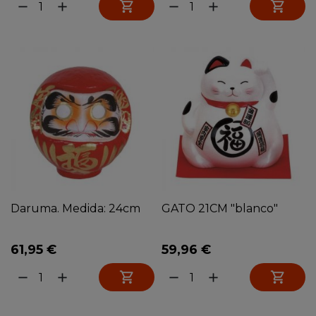


remove
add
remove
add
Daruma. Medida: 24cm
GATO 21CM "blanco"
61,95 €
59,96 €


remove
add
remove
add