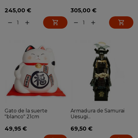
245,00 €
305,00 €


remove
add
remove
add
Gato de la suerte
Armadura de Samurai
"blanco" 21cm
Uesugi...
49,95 €
69,50 €