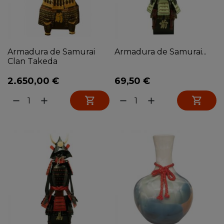
Armadura de Samurai
Armadura de Samurai...
Clan Takeda
2.650,00 €
69,50 €


remove
add
remove
add