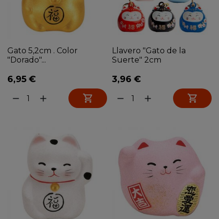
Gato 5,2cm . Color
Llavero "Gato de la
"Dorado"...
Suerte" 2cm
6,95 €
3,96 €


remove
add
remove
add