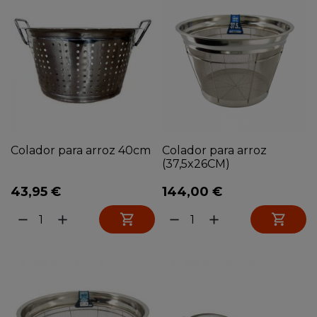
Colador para arroz 40cm
Colador para arroz
(37,5x26CM)
43,95 €
144,00 €


remove
add
remove
add