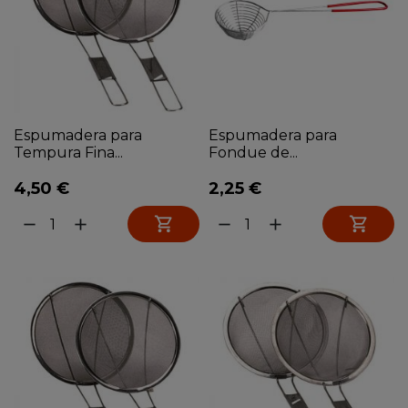
Espumadera para
Espumadera para
Tempura Fina...
Fondue de...
4,50 €
2,25 €


remove
add
remove
add