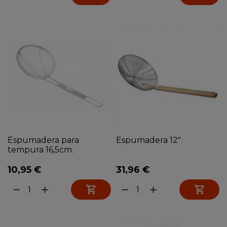
Espumadera para
Espumadera 12"
tempura 16,5cm.
10,95 €
31,96 €


remove
add
remove
add