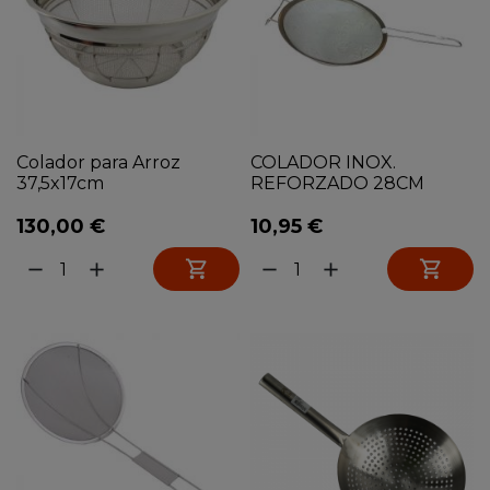
Colador para Arroz
COLADOR INOX.
37,5x17cm
REFORZADO 28CM
130,00 €
10,95 €


remove
add
remove
add