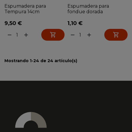
Espumadera para
Espumadera para
Tempura 14cm
fondue dorada
9,50 €
1,10 €


remove
add
remove
add
Mostrando 1-24 de 24 artículo(s)