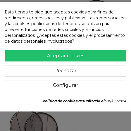
Esta tienda te pide que aceptes cookies para fines de
rendimiento, redes sociales y publicidad. Las redes sociales
y las cookies publicitarias de terceros se utilizan para
ofrecerte funciones de redes sociales y anuncios
personalizados. ¿Aceptas estas cookies y el procesamiento
de datos personales involucrados?
Aceptar cookies
Colador para deeps.
Espumadera fina para
Medida: 12cm
tempura...
Rechazar
10,95 €
11,50 €
Configurar


remove
add
remove
add
Política de cookies actualizada el:
06/03/2024