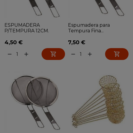
ESPUMADERA
Espumadera para
P/TEMPURA 12CM.
Tempura Fina...
4,50 €
7,50 €


remove
add
remove
add