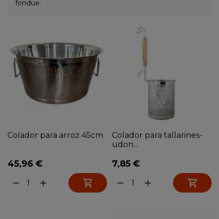
fondue.
Colador para arroz 45cm
Colador para tallarines-
udon...
45,96 €
7,85 €


remove
add
remove
add