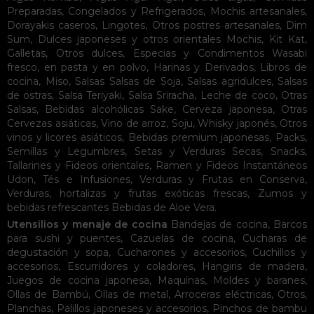
Preparadas
,
Congelados y Refrigerados
,
Mochis artesanales
,
Dorayakis caseros
,
Lingotes
,
Otros postres artesanales
,
Dim
Sum
,
Dulces japoneses y otros orientales
Mochis
,
Kit Kat
,
Galletas
,
Otros dulces
,
Especias y Condimentos
Wasabi
fresco, en pasta y en polvo
,
Harinas y Derivados
,
Libros de
cocina
,
Miso
,
Salsas
Salsas de Soja
,
Salsas agridulces
,
Salsas
de ostras
,
Salsa Teriyaki
,
Salsa Sriracha
,
Leche de coco
,
Otras
Salsas
,
Bebidas alcohólicas
Sake
,
Cerveza japonesa
,
Otras
Cervezas asiáticas
,
Vino de arroz
,
Soju
,
Whisky japonés
,
Otros
vinos y licores asiáticos
,
Bebidas premium japonesas
,
Packs
,
Semillas y Legumbres
,
Setas y Verduras Secas
,
Snacks
,
Tallarines y Fideos orientales
,
Ramen y Fideos Instantáneos
Udon
,
Tés e Infusiones
,
Verduras y Frutas en Conserva
,
Verduras, hortalizas y frutas exóticas frescas
,
Zumos y
bebidas refrescantes
Bebidas de Aloe Vera
.
Utensilios y menaje de cocina
Bandejas de cocina
,
Barcos
para sushi y puentes
,
Cazuelas de cocina
,
Cucharas de
degustación y sopa
,
Cucharones y accesorios
,
Cuchillos y
accesorios
,
Escurridores y coladores
,
Hangiris de madera
,
Juegos de cocina japonesa
,
Maquinas
,
Moldes y baranes
,
Ollas de Bambú
,
Ollas de metal
,
Arroceras eléctricas
,
Otros
,
Planchas
,
Palillos japoneses y accesorios
,
Pinchos de bambu