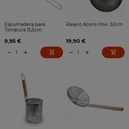
Espumadera para
Rasero Acero Inox. 30cm
Tempura 15,5cm
9,95 €
19,90 €


remove
add
remove
add