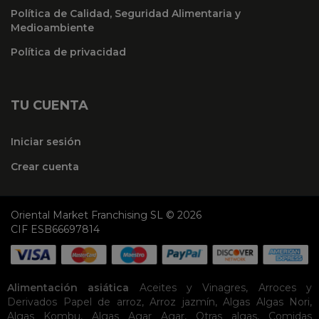
Política de Calidad, Seguridad Alimentaria y
Medioambiente
Política de privacidad
TU CUENTA
Iniciar sesión
Crear cuenta
Oriental Market Franchising SL © 2026
CIF ESB66697814
Alimentación asiática
Aceites y Vinagres
,
Arroces y
Derivados
Papel de arroz
,
Arroz jazmín
,
Algas
Algas Nori
,
Algas Kombu
,
Algas Agar Agar
,
Otras algas
,
Comidas