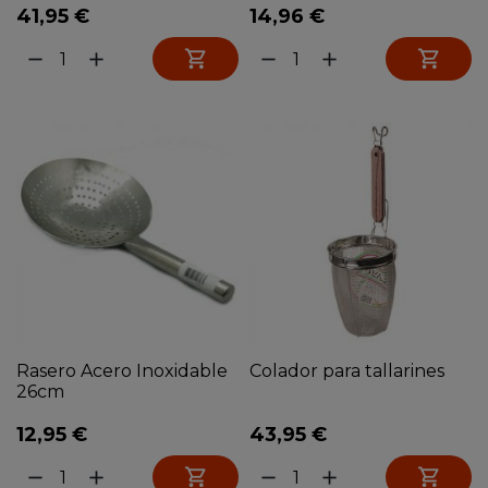
41,95 €
14,96 €


remove
add
remove
add
Rasero Acero Inoxidable
Colador para tallarines
26cm
12,95 €
43,95 €


remove
add
remove
add