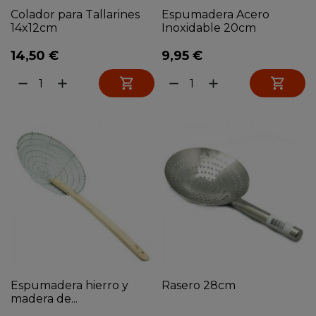
Colador para Tallarines
Espumadera Acero
14x12cm
Inoxidable 20cm
14,50 €
9,95 €


remove
add
remove
add
Espumadera hierro y
Rasero 28cm
madera de...