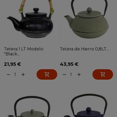
Tetera 1 LT Modelo:
Tetera de Hierro 0,8LT...
"Black...
21,95 €
43,95 €


remove
add
remove
add