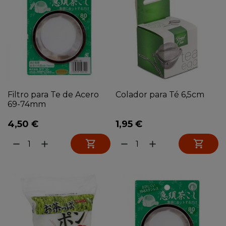
Filtro para Te de Acero
Colador para Té 6,5cm
69-74mm
4,50 €
1,95 €


remove
add
remove
add