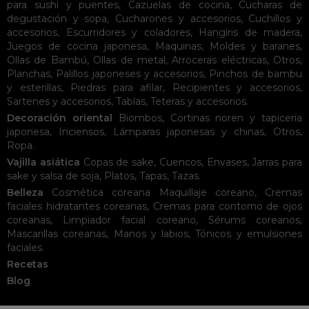
para sushi y puentes
,
Cazuelas de cocina
,
Cucharas de
degustación y sopa
,
Cucharones y accesorios
,
Cuchillos y
accesorios
,
Escurridores y coladores
,
Hangiris de madera
,
Juegos de cocina japonesa
,
Maquinas
,
Moldes y baranes
,
Ollas de Bambú
,
Ollas de metal
,
Arroceras eléctricas
,
Otros
,
Planchas
,
Palillos japoneses y accesorios
,
Pinchos de bambu
y esterillas
,
Piedras para afilar
,
Recipientes y accesorios
,
Sartenes y accesorios
,
Tablas
,
Teteras y accesorios
.
Decoración oriental
Biombos
,
Cortinas noren y tapicería
japonesa
,
Inciensos
,
Lámparas japonesas y chinas
,
Otros
,
Ropa
.
Vajilla asiática
Copas de sake
,
Cuencos
,
Envases
,
Jarras para
sake y salsa de soja
,
Platos
,
Tapas
,
Tazas
.
Belleza
Cosmética coreana
Maquillaje coreano
,
Cremas
faciales hidratantes coreanas
,
Cremas para contorno de ojos
coreanas
,
Limpiador facial coreano
,
Sérums coreanos
,
Mascarillas coreanas
,
Manos y labios
,
Tónicos y emulsiones
faciales
.
Recetas
Blog