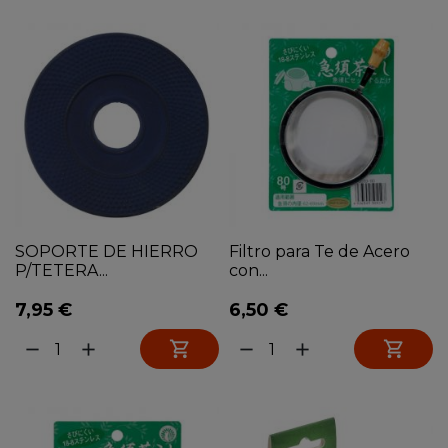
SOPORTE DE HIERRO
Filtro para Te de Acero
P/TETERA...
con...
7,95 €
6,50 €


remove
add
remove
add