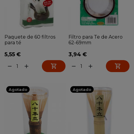
Paquete de 60 filtros
Filtro para Te de Acero
para té
62-69mm
5,55 €
3,94 €


remove
add
remove
add
Agotado
Agotado