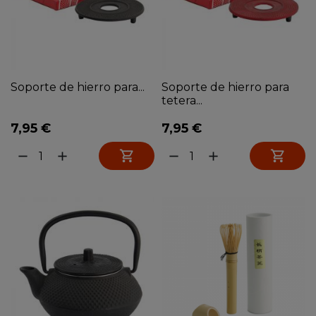
Soporte de hierro para...
Soporte de hierro para
tetera...
7,95 €
7,95 €


remove
add
remove
add