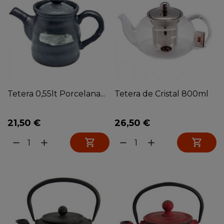
Tetera 0,55lt Porcelana...
Tetera de Cristal 800ml
21,50 €
26,50 €


remove
add
remove
add