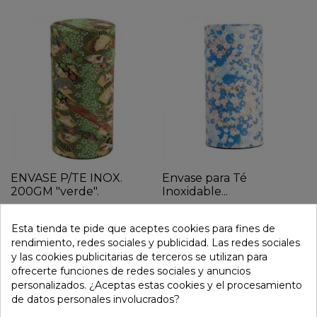
ENVASE P/TE INOX.
Envase para Té
200GM "verde".
Inoxidable...
10,95 €
12,95 €
Esta tienda te pide que aceptes cookies para fines de
rendimiento, redes sociales y publicidad. Las redes sociales


remove
add
remove
add
y las cookies publicitarias de terceros se utilizan para
ofrecerte funciones de redes sociales y anuncios
personalizados. ¿Aceptas estas cookies y el procesamiento
de datos personales involucrados?