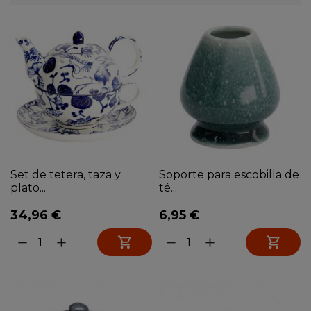
Set de tetera, taza y
Soporte para escobilla de
plato...
té...
34,96 €
6,95 €


remove
add
remove
add