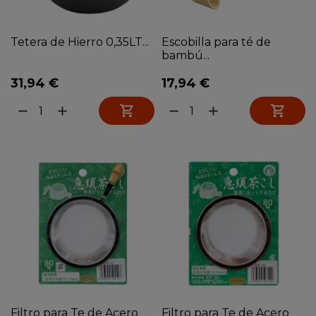
Tetera de Hierro 0,35LT...
Escobilla para té de
bambú...
31,94 €
17,94 €


remove
add
remove
add
Filtro para Te de Acero
Filtro para Te de Acero