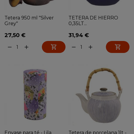
Tetera 950 ml "Silver
TETERA DE HIERRO
Grey"
0,35LT...
27,50 €
31,94 €


remove
add
remove
add
Envase para té - Lila
Tetera de porcelana 1lt -