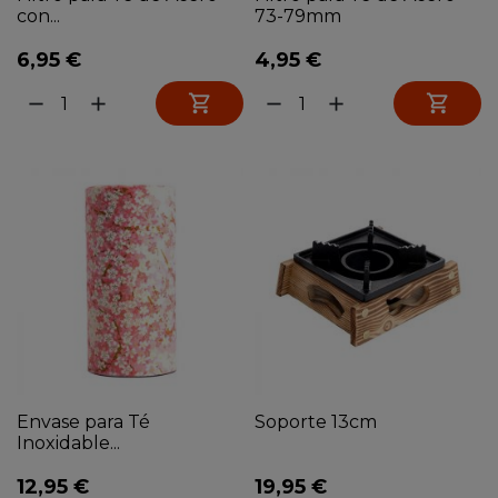
con...
73-79mm
6,95 €
4,95 €


remove
add
remove
add
Envase para Té
Soporte 13cm
Inoxidable...
12,95 €
19,95 €