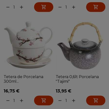


remove
add
remove
add
Tetera de Porcelana
Tetera 0,6lt Porcelana
300ml...
"Tajimi"
16,75 €
13,95 €


remove
add
remove
add