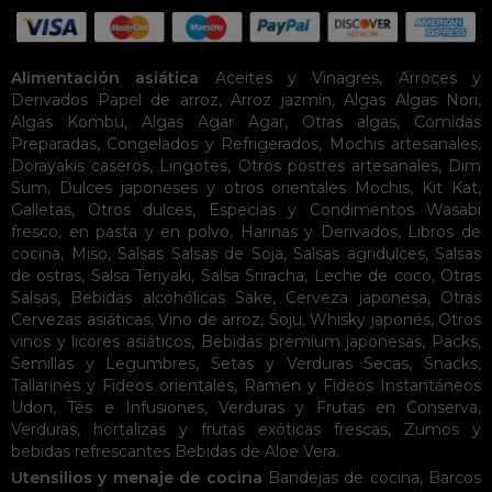
Alimentación asiática
Aceites y Vinagres
,
Arroces y
Derivados
Papel de arroz
,
Arroz jazmín
,
Algas
Algas Nori
,
Algas Kombu
,
Algas Agar Agar
,
Otras algas
,
Comidas
Preparadas
,
Congelados y Refrigerados
,
Mochis artesanales
,
Dorayakis caseros
,
Lingotes
,
Otros postres artesanales
,
Dim
Sum
,
Dulces japoneses y otros orientales
Mochis
,
Kit Kat
,
Galletas
,
Otros dulces
,
Especias y Condimentos
Wasabi
fresco, en pasta y en polvo
,
Harinas y Derivados
,
Libros de
cocina
,
Miso
,
Salsas
Salsas de Soja
,
Salsas agridulces
,
Salsas
de ostras
,
Salsa Teriyaki
,
Salsa Sriracha
,
Leche de coco
,
Otras
Salsas
,
Bebidas alcohólicas
Sake
,
Cerveza japonesa
,
Otras
Cervezas asiáticas
,
Vino de arroz
,
Soju
,
Whisky japonés
,
Otros
vinos y licores asiáticos
,
Bebidas premium japonesas
,
Packs
,
Semillas y Legumbres
,
Setas y Verduras Secas
,
Snacks
,
Tallarines y Fideos orientales
,
Ramen y Fideos Instantáneos
Udon
,
Tés e Infusiones
,
Verduras y Frutas en Conserva
,
Verduras, hortalizas y frutas exóticas frescas
,
Zumos y
bebidas refrescantes
Bebidas de Aloe Vera
.
Utensilios y menaje de cocina
Bandejas de cocina
,
Barcos