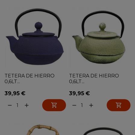
TETERA DE HIERRO
TETERA DE HIERRO
0,6LT...
0,6LT...
39,95 €
39,95 €


remove
add
remove
add