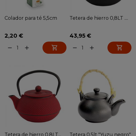
Colador para té 5,5cm
Tetera de hierro 0,8LT ....
2,20 €
43,95 €


remove
add
remove
add
Tetera de hierro 0,8LT...
Tetera 0.5lt "Yuzu negro"