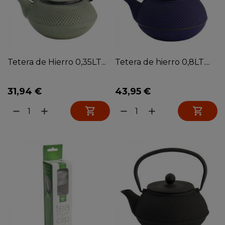
Tetera de Hierro 0,35LT...
Tetera de hierro 0,8LT....
31,94 €
43,95 €


remove
add
remove
add