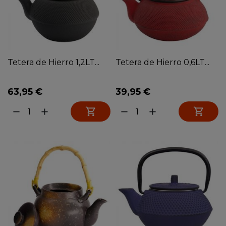
Tetera de Hierro 1,2LT...
Tetera de Hierro 0,6LT...
63,95 €
39,95 €


remove
add
remove
add