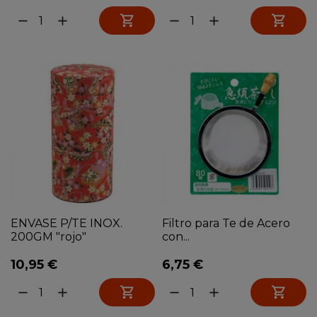


remove
add
remove
add
ENVASE P/TE INOX.
Filtro para Te de Acero
200GM "rojo"
con...
10,95 €
6,75 €


remove
add
remove
add