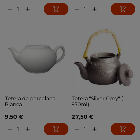


remove
add
remove
add
Tetera de porcelana
Tetera "Silver Grey" (
Blanca -...
950ml)
9,50 €
27,50 €


remove
add
remove
add