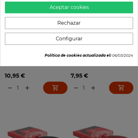
Aceptar cookies
Rechazar
Configurar
Política de cookies actualizada el:
06/03/2024
ENVASE P/TE INOX.
Soporte de hierro para
200GM...
tetera...
10,95 €
7,95 €


remove
add
remove
add