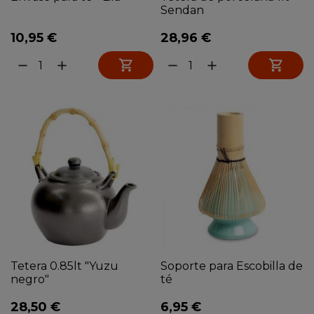
Sendan
10,95 €
28,96 €


remove
add
remove
add
Tetera 0.85lt "Yuzu
Soporte para Escobilla de
negro"
té
28,50 €
6,95 €