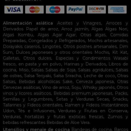
Alimentación asiática
Aceites y Vinagres
,
Arroces y
Derivados
Papel de arroz
,
Arroz jazmín
,
Algas
Algas Nori
,
Algas Kombu
,
Algas Agar Agar
,
Otras algas
,
Comidas
Preparadas
,
Congelados y Refrigerados
,
Mochis artesanales
,
Dorayakis caseros
,
Lingotes
,
Otros postres artesanales
,
Dim
Sum
,
Dulces japoneses y otros orientales
Mochis
,
Kit Kat
,
Galletas
,
Otros dulces
,
Especias y Condimentos
Wasabi
fresco, en pasta y en polvo
,
Harinas y Derivados
,
Libros de
cocina
,
Miso
,
Salsas
Salsas de Soja
,
Salsas agridulces
,
Salsas
de ostras
,
Salsa Teriyaki
,
Salsa Sriracha
,
Leche de coco
,
Otras
Salsas
,
Bebidas alcohólicas
Sake
,
Cerveza japonesa
,
Otras
Cervezas asiáticas
,
Vino de arroz
,
Soju
,
Whisky japonés
,
Otros
vinos y licores asiáticos
,
Bebidas premium japonesas
,
Packs
,
Semillas y Legumbres
,
Setas y Verduras Secas
,
Snacks
,
Tallarines y Fideos orientales
,
Ramen y Fideos Instantáneos
Udon
,
Tés e Infusiones
,
Verduras y Frutas en Conserva
,
Verduras, hortalizas y frutas exóticas frescas
,
Zumos y
bebidas refrescantes
Bebidas de Aloe Vera
.
Utensilios y menaje de cocina
Bandejas de cocina
,
Barcos