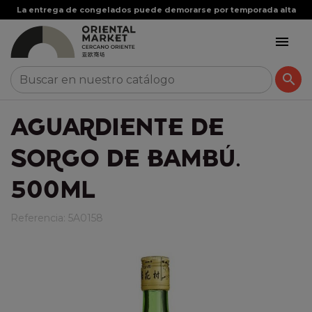
La entrega de congelados puede demorarse por temporada alta


AGUARDIENTE DE
SORGO DE BAMBÚ.
500ML
Referencia:
5A0158