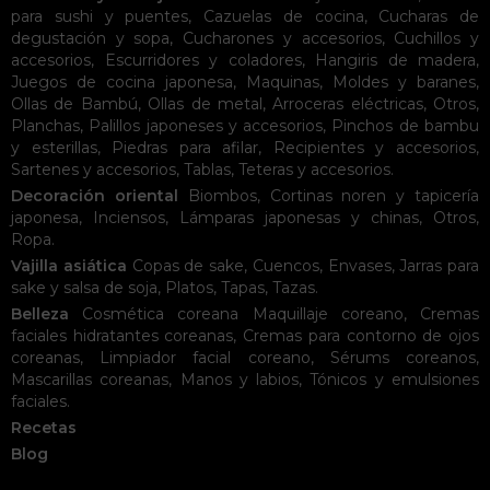
para sushi y puentes
,
Cazuelas de cocina
,
Cucharas de
degustación y sopa
,
Cucharones y accesorios
,
Cuchillos y
accesorios
,
Escurridores y coladores
,
Hangiris de madera
,
Juegos de cocina japonesa
,
Maquinas
,
Moldes y baranes
,
Ollas de Bambú
,
Ollas de metal
,
Arroceras eléctricas
,
Otros
,
Planchas
,
Palillos japoneses y accesorios
,
Pinchos de bambu
y esterillas
,
Piedras para afilar
,
Recipientes y accesorios
,
Sartenes y accesorios
,
Tablas
,
Teteras y accesorios
.
Decoración oriental
Biombos
,
Cortinas noren y tapicería
japonesa
,
Inciensos
,
Lámparas japonesas y chinas
,
Otros
,
Ropa
.
Vajilla asiática
Copas de sake
,
Cuencos
,
Envases
,
Jarras para
sake y salsa de soja
,
Platos
,
Tapas
,
Tazas
.
Belleza
Cosmética coreana
Maquillaje coreano
,
Cremas
faciales hidratantes coreanas
,
Cremas para contorno de ojos
coreanas
,
Limpiador facial coreano
,
Sérums coreanos
,
Mascarillas coreanas
,
Manos y labios
,
Tónicos y emulsiones
faciales
.
Recetas
Blog