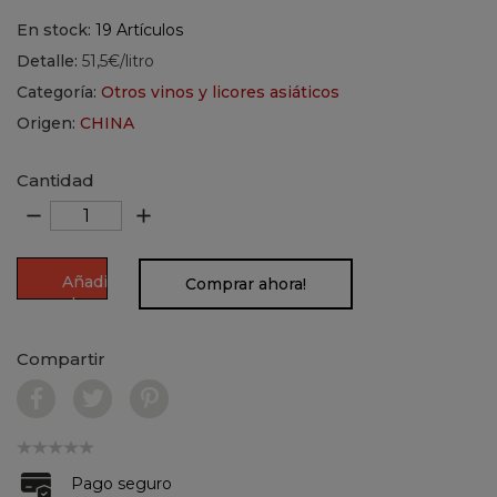
En stock:
19 Artículos
Detalle:
51,5€/litro
Categoría:
Otros vinos y licores asiáticos
Origen:
CHINA
Cantidad
remove
add
Añadir
Comprar ahora!
al
carrito
Compartir
Pago seguro