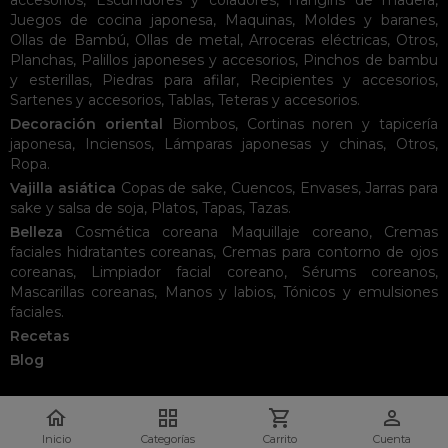
accesorios
,
Escurridores y coladores
,
Hangiris de madera
,
Juegos de cocina japonesa
,
Maquinas
,
Moldes y baranes
,
Ollas de Bambú
,
Ollas de metal
,
Arroceras eléctricas
,
Otros
,
Planchas
,
Palillos japoneses y accesorios
,
Pinchos de bambu
y esterillas
,
Piedras para afilar
,
Recipientes y accesorios
,
Sartenes y accesorios
,
Tablas
,
Teteras y accesorios
.
Decoración oriental
Biombos
,
Cortinas noren y tapicería
japonesa
,
Inciensos
,
Lámparas japonesas y chinas
,
Otros
,
Ropa
.
Vajilla asiática
Copas de sake
,
Cuencos
,
Envases
,
Jarras para
sake y salsa de soja
,
Platos
,
Tapas
,
Tazas
.
Belleza
Cosmética coreana
Maquillaje coreano
,
Cremas
faciales hidratantes coreanas
,
Cremas para contorno de ojos
coreanas
,
Limpiador facial coreano
,
Sérums coreanos
,
Mascarillas coreanas
,
Manos y labios
,
Tónicos y emulsiones
faciales
.
Recetas
Blog




Inicio
Categorías
Carrito
Cuenta