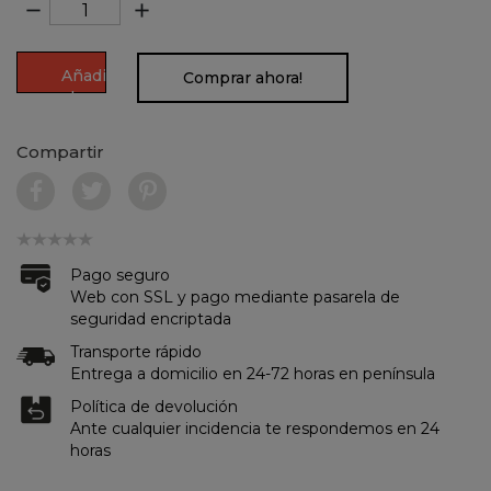
remove
add
Añadir
Comprar ahora!
al
carrito
Compartir
Pago seguro
Web con SSL y pago mediante pasarela de
seguridad encriptada
Transporte rápido
Entrega a domicilio en 24-72 horas en península
Política de devolución
Ante cualquier incidencia te respondemos en 24
horas