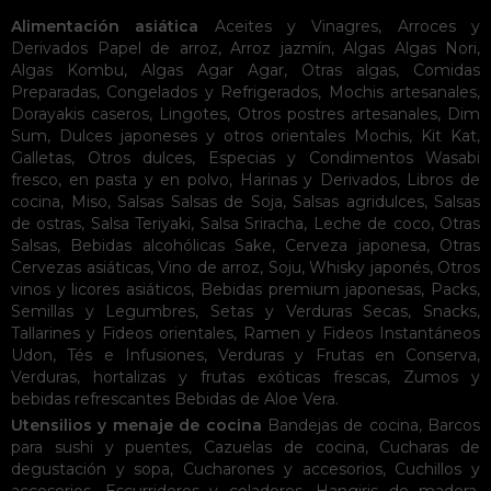
Alimentación asiática
Aceites y Vinagres
,
Arroces y
Derivados
Papel de arroz
,
Arroz jazmín
,
Algas
Algas Nori
,
Algas Kombu
,
Algas Agar Agar
,
Otras algas
,
Comidas
Preparadas
,
Congelados y Refrigerados
,
Mochis artesanales
,
Dorayakis caseros
,
Lingotes
,
Otros postres artesanales
,
Dim
Sum
,
Dulces japoneses y otros orientales
Mochis
,
Kit Kat
,
Galletas
,
Otros dulces
,
Especias y Condimentos
Wasabi
fresco, en pasta y en polvo
,
Harinas y Derivados
,
Libros de
cocina
,
Miso
,
Salsas
Salsas de Soja
,
Salsas agridulces
,
Salsas
de ostras
,
Salsa Teriyaki
,
Salsa Sriracha
,
Leche de coco
,
Otras
Salsas
,
Bebidas alcohólicas
Sake
,
Cerveza japonesa
,
Otras
Cervezas asiáticas
,
Vino de arroz
,
Soju
,
Whisky japonés
,
Otros
vinos y licores asiáticos
,
Bebidas premium japonesas
,
Packs
,
Semillas y Legumbres
,
Setas y Verduras Secas
,
Snacks
,
Tallarines y Fideos orientales
,
Ramen y Fideos Instantáneos
Udon
,
Tés e Infusiones
,
Verduras y Frutas en Conserva
,
Verduras, hortalizas y frutas exóticas frescas
,
Zumos y
bebidas refrescantes
Bebidas de Aloe Vera
.
Utensilios y menaje de cocina
Bandejas de cocina
,
Barcos
para sushi y puentes
,
Cazuelas de cocina
,
Cucharas de
degustación y sopa
,
Cucharones y accesorios
,
Cuchillos y