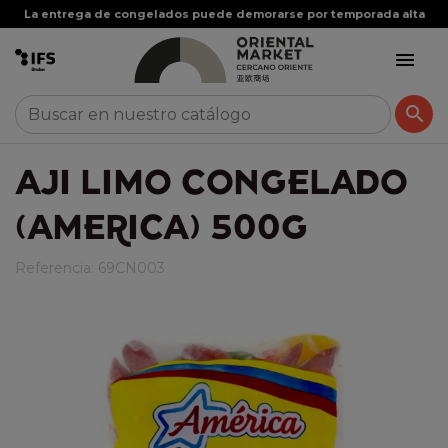
La entrega de congelados puede demorarse por temporada alta


AJI LIMO CONGELADO
(AMERICA) 500G
Referencia:
69CN003