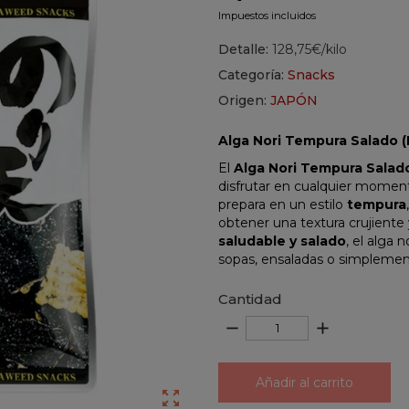
Impuestos incluidos
Detalle:
128,75€/kilo
Categoría:
Snacks
Origen:
JAPÓN
Alga Nori Tempura Salado (
El
Alga Nori Tempura Salad
disfrutar en cualquier mome
prepara en un estilo
tempura
obtener una textura crujiente
saludable y salado
, el alga
sopas, ensaladas o simplement
Cantidad
remove
add
Añadir al carrito
