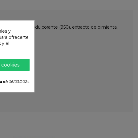
del sabor (621), edulcorante (950), extracto de pimienta.
ales y
 para ofrecerte
 y el
 cookies
a el:
06/03/2024