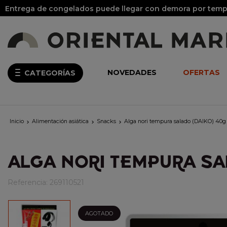
Entrega de congelados puede llegar con demora por tempo
NOVEDADES
OFERTAS
CATEGORÍAS
Inicio
Alimentación asiática
Snacks
Alga nori tempura salado (DAIKO) 40g



ALGA NORI TEMPURA SA
Referencia:
269110521
AGOTADO