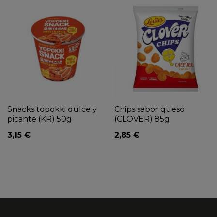
Snacks topokki dulce y
Chips sabor queso
picante (KR) 50g
(CLOVER) 85g
3,15 €
2,85 €