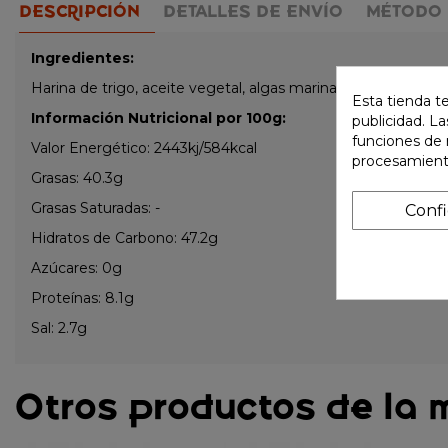
DESCRIPCIÓN
DETALLES DE ENVÍO
MÉTODO 
Ingredientes:
Harina de trigo, aceite vegetal, algas marinas, almidón, clar
Esta tienda t
Información Nutricional por 100g:
publicidad. La
funciones de 
Valor Energético: 2443kj/584kcal
procesamient
Grasas: 40.3g
Grasas Saturadas: -
Conf
Hidratos de Carbono: 47.2g
Azúcares: 0g
Proteínas: 8.1g
Sal: 2.7g
Otros productos de la 