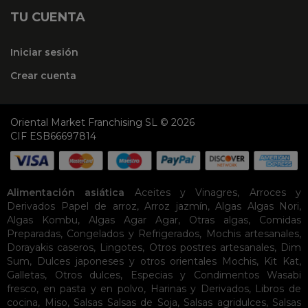
TU CUENTA
Iniciar sesión
Crear cuenta
Oriental Market Franchising SL © 2026
CIF ESB66697814
Alimentación asiática
Aceites y Vinagres
,
Arroces y
Derivados
Papel de arroz
,
Arroz jazmín
,
Algas
Algas Nori
,
Algas Kombu
,
Algas Agar Agar
,
Otras algas
,
Comidas
Preparadas
,
Congelados y Refrigerados
,
Mochis artesanales
,
Dorayakis caseros
,
Lingotes
,
Otros postres artesanales
,
Dim
Sum
,
Dulces japoneses y otros orientales
Mochis
,
Kit Kat
,
Galletas
,
Otros dulces
,
Especias y Condimentos
Wasabi
fresco, en pasta y en polvo
,
Harinas y Derivados
,
Libros de
cocina
,
Miso
,
Salsas
Salsas de Soja
,
Salsas agridulces
,
Salsas