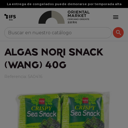
La entrega de congelados puede demorarse por temporada alta


ALGAS NORI SNACK
(WANG) 40G
Referencia:
5A0416