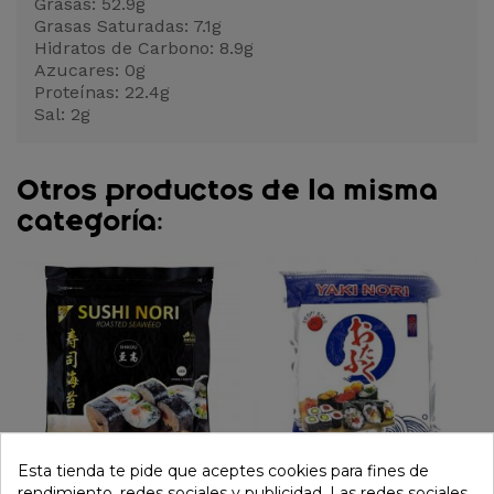
Grasas: 52.9g
Grasas Saturadas: 7.1g
Hidratos de Carbono: 8.9g
Azucares: 0g
Proteínas: 22.4g
Sal: 2g
Otros productos de la misma
categoría:
Esta tienda te pide que aceptes cookies para fines de
rendimiento, redes sociales y publicidad. Las redes sociales