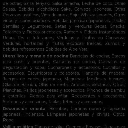
de ostras
,
Salsa Teriyaki
,
Salsa Sriracha
,
Leche de coco
,
Otras
Salsas
,
Bebidas alcohólicas
Sake
,
Cerveza japonesa
,
Otras
Cervezas asiáticas
,
Vino de arroz
,
Soju
,
Whisky japonés
,
Otros
vinos y licores asiáticos
,
Bebidas premium japonesas
,
Packs
,
Semillas y Legumbres
,
Setas y Verduras Secas
,
Snacks
,
Tallarines y Fideos orientales
,
Ramen y Fideos Instantáneos
Udon
,
Tés e Infusiones
,
Verduras y Frutas en Conserva
,
Verduras, hortalizas y frutas exóticas frescas
,
Zumos y
bebidas refrescantes
Bebidas de Aloe Vera
.
Utensilios y menaje de cocina
Bandejas de cocina
,
Barcos
para sushi y puentes
,
Cazuelas de cocina
,
Cucharas de
degustación y sopa
,
Cucharones y accesorios
,
Cuchillos y
accesorios
,
Escurridores y coladores
,
Hangiris de madera
,
Juegos de cocina japonesa
,
Maquinas
,
Moldes y baranes
,
Ollas de Bambú
,
Ollas de metal
,
Arroceras eléctricas
,
Otros
,
Planchas
,
Palillos japoneses y accesorios
,
Pinchos de bambu
y esterillas
,
Piedras para afilar
,
Recipientes y accesorios
,
Sartenes y accesorios
,
Tablas
,
Teteras y accesorios
.
Decoración oriental
Biombos
,
Cortinas noren y tapicería
japonesa
,
Inciensos
,
Lámparas japonesas y chinas
,
Otros
,
Ropa
.
Vajilla asiática
Copas de sake
,
Cuencos
,
Envases
,
Jarras para