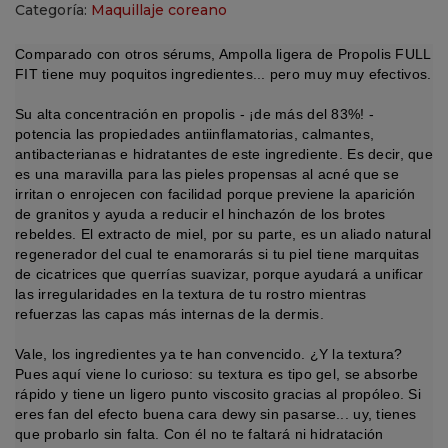
Categoría:
Maquillaje coreano
Comparado con otros sérums, Ampolla ligera de Propolis FULL
FIT tiene muy poquitos ingredientes... pero muy muy efectivos.
Su alta concentración en propolis - ¡de más del 83%! -
potencia las propiedades antiinflamatorias, calmantes,
antibacterianas e hidratantes de este ingrediente. Es decir, que
es una maravilla para las pieles propensas al acné que se
irritan o enrojecen con facilidad porque previene la aparición
de granitos y ayuda a reducir el hinchazón de los brotes
rebeldes. El extracto de miel, por su parte, es un aliado natural
regenerador del cual te enamorarás si tu piel tiene marquitas
de cicatrices que querrías suavizar, porque ayudará a unificar
las irregularidades en la textura de tu rostro mientras
refuerzas las capas más internas de la dermis.
Vale, los ingredientes ya te han convencido. ¿Y la textura?
Pues aquí viene lo curioso: su textura es tipo gel, se absorbe
rápido y tiene un ligero punto viscosito gracias al propóleo. Si
eres fan del efecto buena cara dewy sin pasarse... uy, tienes
que probarlo sin falta. Con él no te faltará ni hidratación