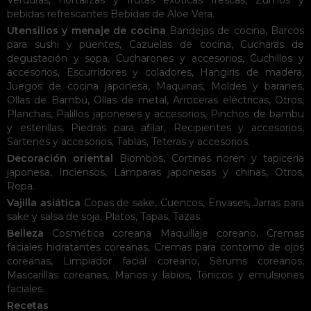
Verduras, hortalizas y frutas exóticas frescas
,
Zumos y
bebidas refrescantes
Bebidas de Aloe Vera
.
Utensilios y menaje de cocina
Bandejas de cocina
,
Barcos
para sushi y puentes
,
Cazuelas de cocina
,
Cucharas de
degustación y sopa
,
Cucharones y accesorios
,
Cuchillos y
accesorios
,
Escurridores y coladores
,
Hangiris de madera
,
Juegos de cocina japonesa
,
Maquinas
,
Moldes y baranes
,
Ollas de Bambú
,
Ollas de metal
,
Arroceras eléctricas
,
Otros
,
Planchas
,
Palillos japoneses y accesorios
,
Pinchos de bambu
y esterillas
,
Piedras para afilar
,
Recipientes y accesorios
,
Sartenes y accesorios
,
Tablas
,
Teteras y accesorios
.
Decoración oriental
Biombos
,
Cortinas noren y tapicería
japonesa
,
Inciensos
,
Lámparas japonesas y chinas
,
Otros
,
Ropa
.
Vajilla asiática
Copas de sake
,
Cuencos
,
Envases
,
Jarras para
sake y salsa de soja
,
Platos
,
Tapas
,
Tazas
.
Belleza
Cosmética coreana
Maquillaje coreano
,
Cremas
faciales hidratantes coreanas
,
Cremas para contorno de ojos
coreanas
,
Limpiador facial coreano
,
Sérums coreanos
,
Mascarillas coreanas
,
Manos y labios
,
Tónicos y emulsiones
faciales
.
Recetas