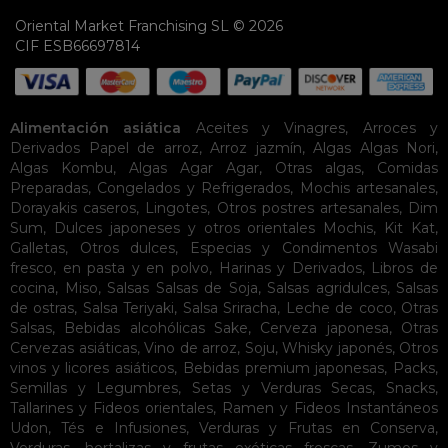
Oriental Market Franchising SL © 2026
CIF ESB66697814
Alimentación asiática
Aceites y Vinagres
,
Arroces y
Derivados
Papel de arroz
,
Arroz jazmín
,
Algas
Algas Nori
,
Algas Kombu
,
Algas Agar Agar
,
Otras algas
,
Comidas
Preparadas
,
Congelados y Refrigerados
,
Mochis artesanales
,
Dorayakis caseros
,
Lingotes
,
Otros postres artesanales
,
Dim
Sum
,
Dulces japoneses y otros orientales
Mochis
,
Kit Kat
,
Galletas
,
Otros dulces
,
Especias y Condimentos
Wasabi
fresco, en pasta y en polvo
,
Harinas y Derivados
,
Libros de
cocina
,
Miso
,
Salsas
Salsas de Soja
,
Salsas agridulces
,
Salsas
de ostras
,
Salsa Teriyaki
,
Salsa Sriracha
,
Leche de coco
,
Otras
Salsas
,
Bebidas alcohólicas
Sake
,
Cerveza japonesa
,
Otras
Cervezas asiáticas
,
Vino de arroz
,
Soju
,
Whisky japonés
,
Otros
vinos y licores asiáticos
,
Bebidas premium japonesas
,
Packs
,
Semillas y Legumbres
,
Setas y Verduras Secas
,
Snacks
,
Tallarines y Fideos orientales
,
Ramen y Fideos Instantáneos
Udon
,
Tés e Infusiones
,
Verduras y Frutas en Conserva
,