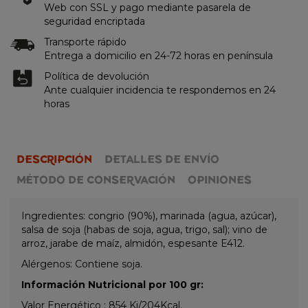
Web con SSL y pago mediante pasarela de
seguridad encriptada
Transporte rápido
Entrega a domicilio en 24-72 horas en península
Política de devolución
Ante cualquier incidencia te respondemos en 24
horas
DESCRIPCIÓN
DETALLES DE ENVÍO
MÉTODO DE CONSERVACIÓN
OPINIONES
Ingredientes: congrio (90%), marinada (agua, azúcar),
salsa de soja (habas de soja, agua, trigo, sal); vino de
arroz, jarabe de maíz, almidón, espesante E412.
Alérgenos: Contiene soja.
Información Nutricional por 100 gr:
Valor Energético : 854 Kj/204Kcal.