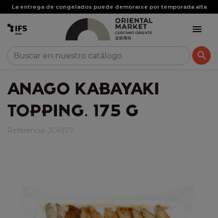
La entrega de congelados puede demorarse por temporada alta


ANAGO KABAYAKI
TOPPING. 175 G
Referencia:
JC4977