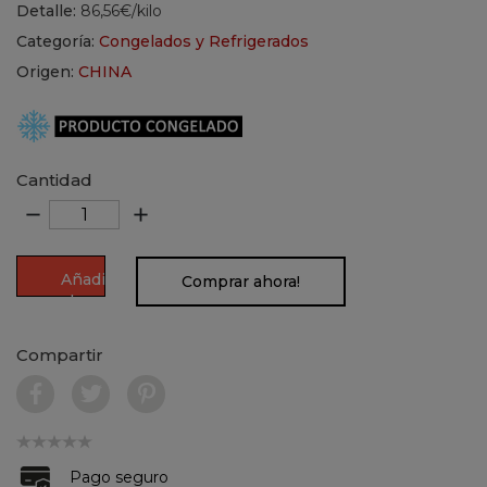
Detalle:
86,56€/kilo
Categoría:
Congelados y Refrigerados
Origen:
CHINA
Cantidad
remove
add
Añadir
Comprar ahora!
al
carrito
Compartir
Pago seguro