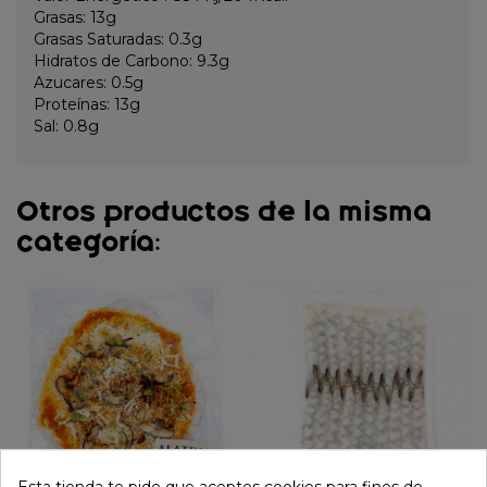
Grasas: 13g
Grasas Saturadas: 0.3g
Hidratos de Carbono: 9.3g
Azucares: 0.5g
Proteínas: 13g
Sal: 0.8g
Otros productos de la misma
categoría: