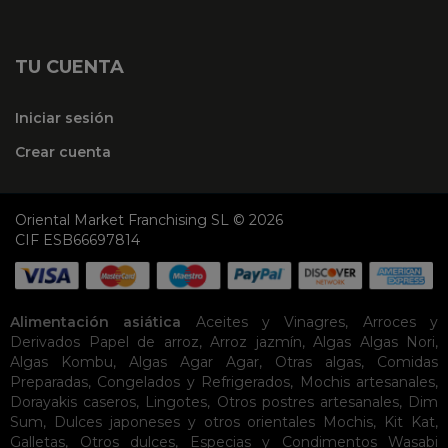
TU CUENTA
Iniciar sesión
Crear cuenta
Oriental Market Franchising SL © 2026
CIF ESB66697814
Alimentación asiática
Aceites y Vinagres
,
Arroces y
Derivados
Papel de arroz
,
Arroz jazmín
,
Algas
Algas Nori
,
Algas Kombu
,
Algas Agar Agar
,
Otras algas
,
Comidas
Preparadas
,
Congelados y Refrigerados
,
Mochis artesanales
,
Dorayakis caseros
,
Lingotes
,
Otros postres artesanales
,
Dim
Sum
,
Dulces japoneses y otros orientales
Mochis
,
Kit Kat
,
Galletas
,
Otros dulces
,
Especias y Condimentos
Wasabi