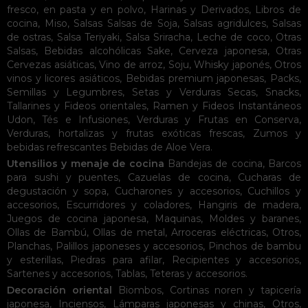
fresco, en pasta y en polvo
,
Harinas y Derivados
,
Libros de
cocina
,
Miso
,
Salsas
Salsas de Soja
,
Salsas agridulces
,
Salsas
de ostras
,
Salsa Teriyaki
,
Salsa Sriracha
,
Leche de coco
,
Otras
Salsas
,
Bebidas alcohólicas
Sake
,
Cerveza japonesa
,
Otras
Cervezas asiáticas
,
Vino de arroz
,
Soju
,
Whisky japonés
,
Otros
vinos y licores asiáticos
,
Bebidas premium japonesas
,
Packs
,
Semillas y Legumbres
,
Setas y Verduras Secas
,
Snacks
,
Tallarines y Fideos orientales
,
Ramen y Fideos Instantáneos
Udon
,
Tés e Infusiones
,
Verduras y Frutas en Conserva
,
Verduras, hortalizas y frutas exóticas frescas
,
Zumos y
bebidas refrescantes
Bebidas de Aloe Vera
.
Utensilios y menaje de cocina
Bandejas de cocina
,
Barcos
para sushi y puentes
,
Cazuelas de cocina
,
Cucharas de
degustación y sopa
,
Cucharones y accesorios
,
Cuchillos y
accesorios
,
Escurridores y coladores
,
Hangiris de madera
,
Juegos de cocina japonesa
,
Maquinas
,
Moldes y baranes
,
Ollas de Bambú
,
Ollas de metal
,
Arroceras eléctricas
,
Otros
,
Planchas
,
Palillos japoneses y accesorios
,
Pinchos de bambu
y esterillas
,
Piedras para afilar
,
Recipientes y accesorios
,
Sartenes y accesorios
,
Tablas
,
Teteras y accesorios
.
Decoración oriental
Biombos
,
Cortinas noren y tapicería
japonesa
,
Inciensos
,
Lámparas japonesas y chinas
,
Otros
,