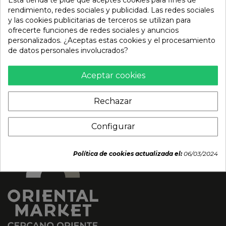
Esta tienda te pide que aceptes cookies para fines de
rendimiento, redes sociales y publicidad. Las redes sociales
Pizza artesana shitake y
Nobashi ebi 21/25 20pcs
y las cookies publicitarias de terceros se utilizan para
edamame vegana
(SEACON SUSHI)
ofrecerte funciones de redes sociales y anuncios
GLUTEN FREE 27cm
C/15x300g
personalizados. ¿Aceptas estas cookies y el procesamiento
(SHIKOU) 360g
de datos personales involucrados?
8,49 €
9,75 €
Aceptar cookies
Rechazar
Configurar
Política de cookies actualizada el:
06/03/2024