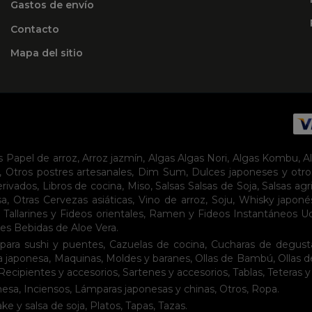
Gastos de envío
Contacto
Mapa del sitio
s
Papel de arroz
,
Arroz jazmín
,
Algas
Algas Nori
,
Algas Kombu
,
A
,
Otros postres artesanales
,
Dim Sum
,
Dulces japoneses y otro
erivados
,
Libros de cocina
,
Miso
,
Salsas
Salsas de Soja
,
Salsas agr
sa
,
Otras Cervezas asiáticas
,
Vino de arroz
,
Soju
,
Whisky japoné
,
Tallarines y Fideos orientales
,
Ramen y Fideos Instantáneos
U
tes
Bebidas de Aloe Vera
.
para sushi y puentes
,
Cazuelas de cocina
,
Cucharas de degust
a japonesa
,
Maquinas
,
Moldes y baranes
,
Ollas de Bambú
,
Ollas 
Recipientes y accesorios
,
Sartenes y accesorios
,
Tablas
,
Teteras y
nesa
,
Inciensos
,
Lámparas japonesas y chinas
,
Otros
,
Ropa
.
ake y salsa de soja
,
Platos
,
Tapas
,
Tazas
.