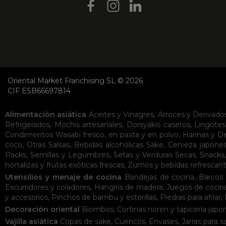
Oriental Market Franchising SL © 2026
CIF ESB66697814
Alimentación asiática
Aceites y Vinagres
,
Arroces y Derivado
Refrigerados
,
Mochis artesanales
,
Dorayakis caseros
,
Lingotes
Condimentos
Wasabi fresco, en pasta y en polvo
,
Harinas y D
coco
,
Otras Salsas
,
Bebidas alcohólicas
Sake
,
Cerveza japone
Packs
,
Semillas y Legumbres
,
Setas y Verduras Secas
,
Snacks
hortalizas y frutas exóticas frescas
,
Zumos y bebidas refrescan
Utensilios y menaje de cocina
Bandejas de cocina
,
Barcos 
Escurridores y coladores
,
Hangiris de madera
,
Juegos de cocin
y accesorios
,
Pinchos de bambu y esterillas
,
Piedras para afilar
,
Decoración oriental
Biombos
,
Cortinas noren y tapicería japo
Vajilla asiática
Copas de sake
,
Cuencos
,
Envases
,
Jarras para s