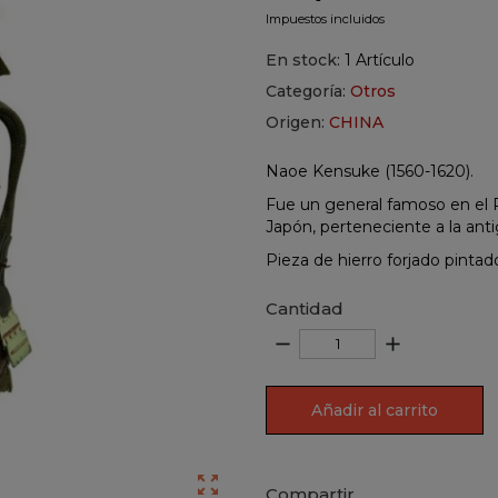
Impuestos incluidos
En stock:
1 Artículo
Categoría:
Otros
Origen:
CHINA
Naoe Kensuke (1560-1620).
Fue un general famoso en el 
Japón, perteneciente a la anti
Pieza de hierro forjado pint
Cantidad
remove
add
Añadir al carrito

Compartir