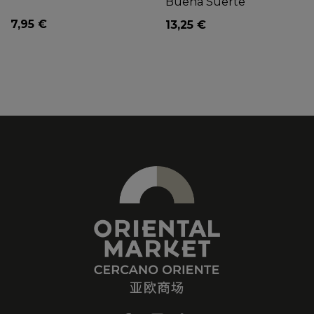
Buena Suerte
7,95 €
13,25 €