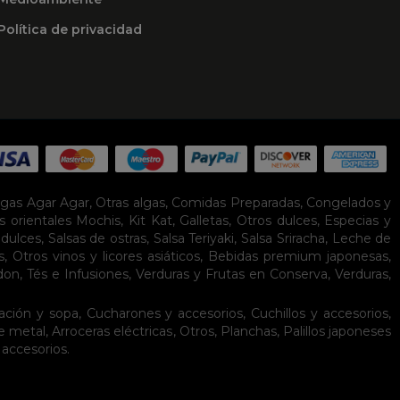
Política de privacidad
lgas Agar Agar
,
Otras algas
,
Comidas Preparadas
,
Congelados y
s orientales
Mochis
,
Kit Kat
,
Galletas
,
Otros dulces
,
Especias y
idulces
,
Salsas de ostras
,
Salsa Teriyaki
,
Salsa Sriracha
,
Leche de
s
,
Otros vinos y licores asiáticos
,
Bebidas premium japonesas
,
don
,
Tés e Infusiones
,
Verduras y Frutas en Conserva
,
Verduras,
ación y sopa
,
Cucharones y accesorios
,
Cuchillos y accesorios
,
de metal
,
Arroceras eléctricas
,
Otros
,
Planchas
,
Palillos japoneses
 accesorios
.