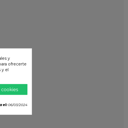
ales y
 para ofrecerte
 y el
 cookies
a el:
06/03/2024