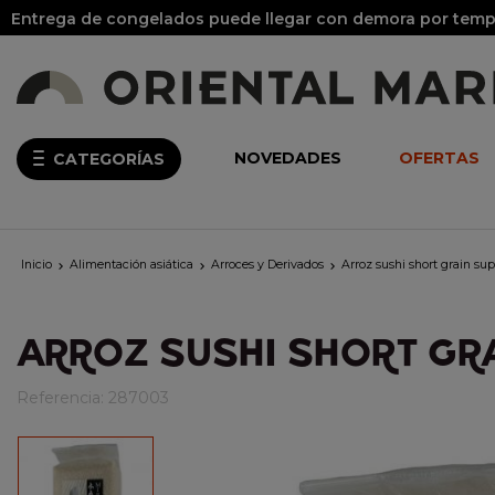
Entrega de congelados puede llegar con demora por tempo
NOVEDADES
OFERTAS
CATEGORÍAS
Inicio
Alimentación asiática
Arroces y Derivados
Arroz sushi short grain s



ARROZ SUSHI SHORT GR
Referencia:
287003