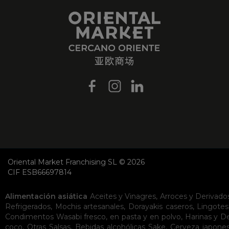
Oriental Market Franchising SL © 2026
CIF ESB66697814
Alimentación asiática
Aceites y Vinagres
,
Arroces y Derivado
Refrigerados
,
Mochis artesanales
,
Dorayakis caseros
,
Lingotes
Condimentos
Wasabi fresco, en pasta y en polvo
,
Harinas y D
coco
,
Otras Salsas
,
Bebidas alcohólicas
Sake
,
Cerveza japone