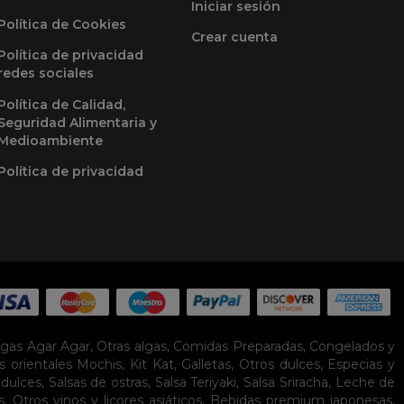
Iniciar sesión
Política de Cookies
Crear cuenta
Política de privacidad
redes sociales
Política de Calidad,
Seguridad Alimentaria y
Medioambiente
Política de privacidad
lgas Agar Agar
,
Otras algas
,
Comidas Preparadas
,
Congelados y
s orientales
Mochis
,
Kit Kat
,
Galletas
,
Otros dulces
,
Especias y
idulces
,
Salsas de ostras
,
Salsa Teriyaki
,
Salsa Sriracha
,
Leche de
s
,
Otros vinos y licores asiáticos
,
Bebidas premium japonesas
,