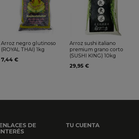
Arroz negro glutinoso
Arroz sushi italiano
(ROYAL THAI) 1kg
premium grano corto
(SUSHI KING) 10kg
7,44 €
29,95 €
ENLACES DE
TU CUENTA
INTERÉS