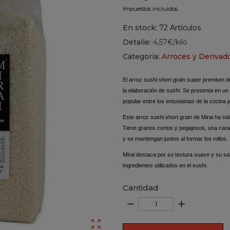
Impuestos incluidos
En stock:
72 Artículos
Detalle:
4,57€/kilo
Categoría:
Arroces y Derivad
El arroz sushi short grain super premium 
la elaboración de sushi. Se presenta en un 
popular entre los entusiastas de la cocina
Este arroz sushi short grain de Mirai ha s
Tiene granos cortos y pegajosos, una carac
y se mantengan juntos al formar los rollos.
Mirai destaca por su textura suave y su sa
ingredientes utilizados en el sushi.
Cantidad
remove
add
