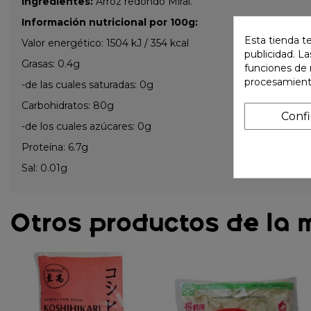
Ingredientes:
Arroz redondo Mirai.
Información nutricional por 100g:
Esta tienda t
Valor energético: 1504 kJ / 354 kcal
publicidad. La
Grasas: 0.4g
funciones de 
procesamient
-de las cuales saturadas: 0g
Carbohidratos: 80g
Conf
-de los cuales azúcares: 0g
Proteína: 6.7g
Sal: 0.01g
Otros productos de la 