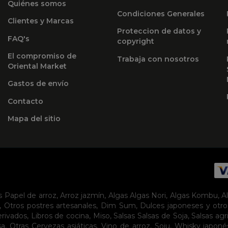
Quiénes somos
Condiciones Generales
Clientes y Marcas
Proteccion de datos y
FAQ's
copyright
El compromiso de
Trabaja con nosotros
Oriental Market
Gastos de envío
Contacto
Mapa del sitio
s
Papel de arroz
,
Arroz jazmín
,
Algas
Algas Nori
,
Algas Kombu
,
A
,
Otros postres artesanales
,
Dim Sum
,
Dulces japoneses y otro
erivados
,
Libros de cocina
,
Miso
,
Salsas
Salsas de Soja
,
Salsas agr
sa
,
Otras Cervezas asiáticas
,
Vino de arroz
,
Soju
,
Whisky japoné