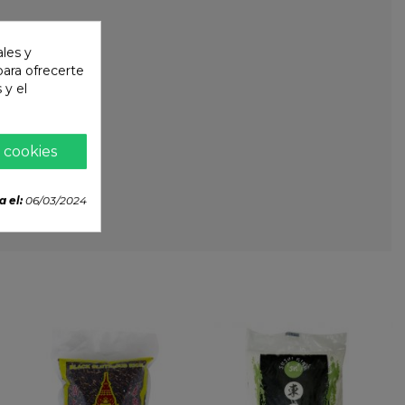
ales y
 para ofrecerte
 y el
 cookies
a el:
06/03/2024