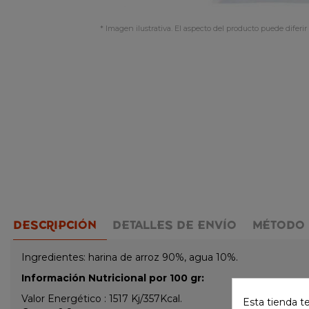
* Imagen ilustrativa. El aspecto del producto puede diferir 
DESCRIPCIÓN
DETALLES DE ENVÍO
MÉTODO 
Ingredientes: harina de arroz 90%, agua 10%.
Información Nutricional por 100 gr:
Valor Energético : 1517 Kj/357Kcal.
Esta tienda t