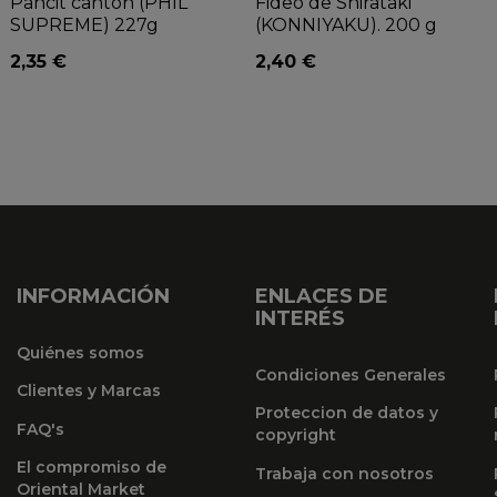
Pancit canton (PHIL
Fideo de Shirataki
SUPREME) 227g
(KONNIYAKU). 200 g
2,35 €
2,40 €
INFORMACIÓN
ENLACES DE
INTERÉS
Quiénes somos
Condiciones Generales
Clientes y Marcas
Proteccion de datos y
FAQ's
copyright
El compromiso de
Trabaja con nosotros
Oriental Market