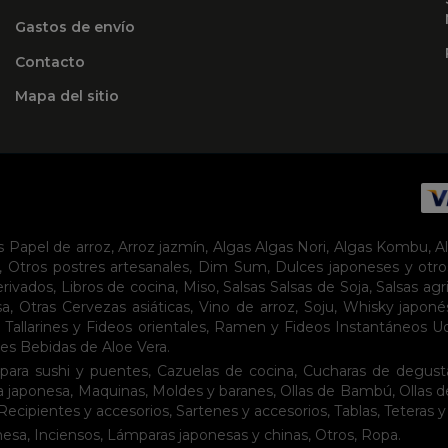
Gastos de envío
Contacto
Mapa del sitio
s
Papel de arroz
,
Arroz jazmín
,
Algas
Algas Nori
,
Algas Kombu
,
A
,
Otros postres artesanales
,
Dim Sum
,
Dulces japoneses y otro
erivados
,
Libros de cocina
,
Miso
,
Salsas
Salsas de Soja
,
Salsas agr
sa
,
Otras Cervezas asiáticas
,
Vino de arroz
,
Soju
,
Whisky japoné
,
Tallarines y Fideos orientales
,
Ramen y Fideos Instantáneos
U
tes
Bebidas de Aloe Vera
.
para sushi y puentes
,
Cazuelas de cocina
,
Cucharas de degust
a japonesa
,
Maquinas
,
Moldes y baranes
,
Ollas de Bambú
,
Ollas 
Recipientes y accesorios
,
Sartenes y accesorios
,
Tablas
,
Teteras y
nesa
,
Inciensos
,
Lámparas japonesas y chinas
,
Otros
,
Ropa
.