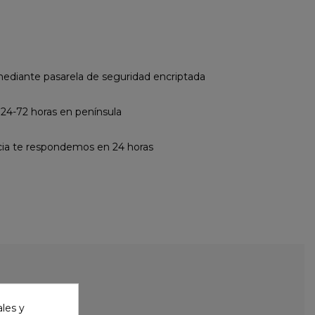
diante pasarela de seguridad encriptada
 24-72 horas en península
cia te respondemos en 24 horas
ales y