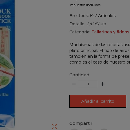
Impuestos incluidos
En stock:
622 Artículos
Detalle:
7,44€/kilo
Categoría:
Tallarines y fideos
Muchísimas de las recetas asiá
plato principal. El tipo de arr
también en la forma de presen
como es el caso de nuestro p
Cantidad
remove
add
Añadir al carrito
Compartir
