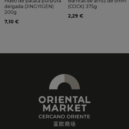
Fideo de patata purpura
Barritas de arroz de 5mm
delgada (JINGYIGEN)
(COCK) 375g
200g
2,29 €
7,10 €