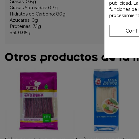
Grasas: 0.8g
publicidad. La
Grasas Saturadas: 0.3g
funciones de 
Hidratos de Carbono: 80g
procesamient
Azucares: 0g
Proteínas: 7.1g
Conf
Sal: 0.05g
Otros productos de la 