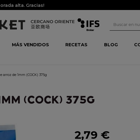
rada alta. Gracias!
MÁS VENDIDOS
RECETAS
BLOG
C
 de arroz de 1mm (COCK) 375g
1MM (COCK) 375G
2,79 €