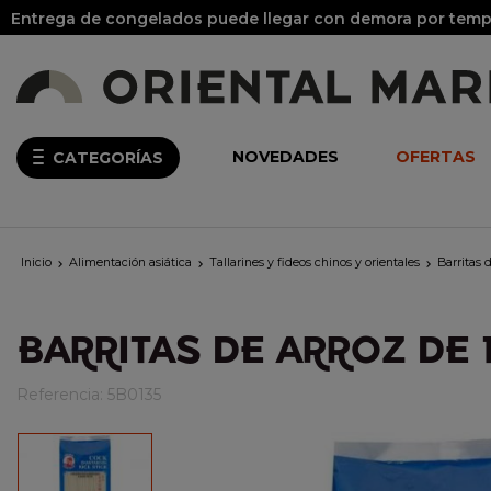
Entrega de congelados puede llegar con demora por tempo
NOVEDADES
OFERTAS
CATEGORÍAS
Inicio
Alimentación asiática
Tallarines y fideos chinos y orientales
Barritas



BARRITAS DE ARROZ DE 
Referencia:
5B0135