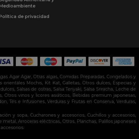
Medioambiente
Política de privacidad
lgas Agar Agar
,
Otras algas
,
Comidas Preparadas
,
Congelados y
s orientales
Mochis
,
Kit Kat
,
Galletas
,
Otros dulces
,
Especias y
idulces
,
Salsas de ostras
,
Salsa Teriyaki
,
Salsa Sriracha
,
Leche de
s
,
Otros vinos y licores asiáticos
,
Bebidas premium japonesas
,
don
,
Tés e Infusiones
,
Verduras y Frutas en Conserva
,
Verduras,
ación y sopa
,
Cucharones y accesorios
,
Cuchillos y accesorios
,
de metal
,
Arroceras eléctricas
,
Otros
,
Planchas
,
Palillos japoneses
 accesorios
.