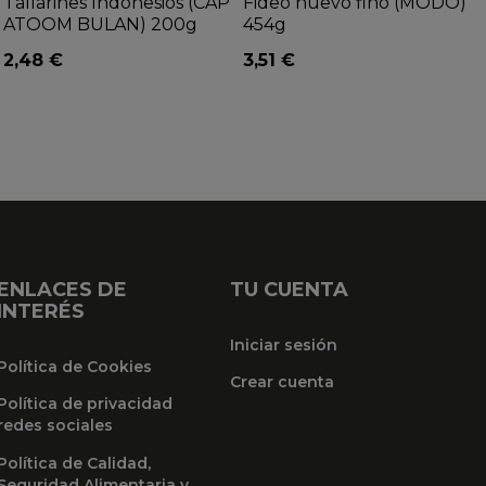
Tallarines Indonesios (CAP
Fideo huevo fino (MODO)
ATOOM BULAN) 200g
454g
2,48 €
3,51 €
ENLACES DE
TU CUENTA
INTERÉS
Iniciar sesión
Política de Cookies
Crear cuenta
Política de privacidad
redes sociales
Política de Calidad,
Seguridad Alimentaria y