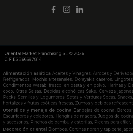
Oriental Market Franchising SL © 2026
CIF ESB66697814
Alimentación asiática
Aceites y Vinagres
,
Arroces y Derivado
Refrigerados
,
Mochis artesanales
,
Dorayakis caseros
,
Lingotes
Condimentos
Wasabi fresco, en pasta y en polvo
,
Harinas y D
coco
,
Otras Salsas
,
Bebidas alcohólicas
Sake
,
Cerveza japone
Packs
,
Semillas y Legumbres
,
Setas y Verduras Secas
,
Snacks
hortalizas y frutas exóticas frescas
,
Zumos y bebidas refrescan
Utensilios y menaje de cocina
Bandejas de cocina
,
Barcos 
Escurridores y coladores
,
Hangiris de madera
,
Juegos de cocin
y accesorios
,
Pinchos de bambu y esterillas
,
Piedras para afilar
,
Decoración oriental
Biombos
,
Cortinas noren y tapicería japo