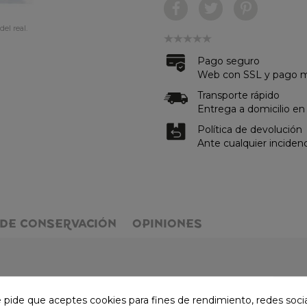
del real.
Pago seguro
Web con SSL y pago me
Transporte rápido
Entrega a domicilio en
Política de devolución
Ante cualquier inciden
DE CONSERVACIÓN
OPINIONES
e pide que aceptes cookies para fines de rendimiento, redes soci