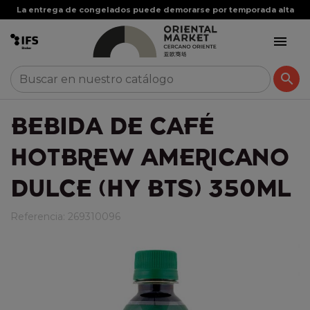
La entrega de congelados puede demorarse por temporada alta


BEBIDA DE CAFÉ
HOTBREW AMERICANO
DULCE (HY BTS) 350ML
Referencia:
269310096