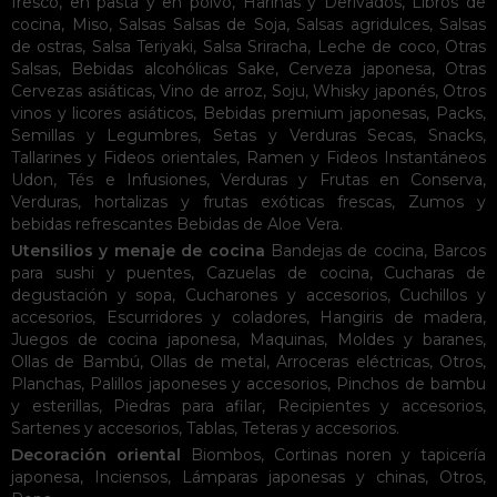
fresco, en pasta y en polvo
,
Harinas y Derivados
,
Libros de
cocina
,
Miso
,
Salsas
Salsas de Soja
,
Salsas agridulces
,
Salsas
de ostras
,
Salsa Teriyaki
,
Salsa Sriracha
,
Leche de coco
,
Otras
Salsas
,
Bebidas alcohólicas
Sake
,
Cerveza japonesa
,
Otras
Cervezas asiáticas
,
Vino de arroz
,
Soju
,
Whisky japonés
,
Otros
vinos y licores asiáticos
,
Bebidas premium japonesas
,
Packs
,
Semillas y Legumbres
,
Setas y Verduras Secas
,
Snacks
,
Tallarines y Fideos orientales
,
Ramen y Fideos Instantáneos
Udon
,
Tés e Infusiones
,
Verduras y Frutas en Conserva
,
Verduras, hortalizas y frutas exóticas frescas
,
Zumos y
bebidas refrescantes
Bebidas de Aloe Vera
.
Utensilios y menaje de cocina
Bandejas de cocina
,
Barcos
para sushi y puentes
,
Cazuelas de cocina
,
Cucharas de
degustación y sopa
,
Cucharones y accesorios
,
Cuchillos y
accesorios
,
Escurridores y coladores
,
Hangiris de madera
,
Juegos de cocina japonesa
,
Maquinas
,
Moldes y baranes
,
Ollas de Bambú
,
Ollas de metal
,
Arroceras eléctricas
,
Otros
,
Planchas
,
Palillos japoneses y accesorios
,
Pinchos de bambu
y esterillas
,
Piedras para afilar
,
Recipientes y accesorios
,
Sartenes y accesorios
,
Tablas
,
Teteras y accesorios
.
Decoración oriental
Biombos
,
Cortinas noren y tapicería
japonesa
,
Inciensos
,
Lámparas japonesas y chinas
,
Otros
,