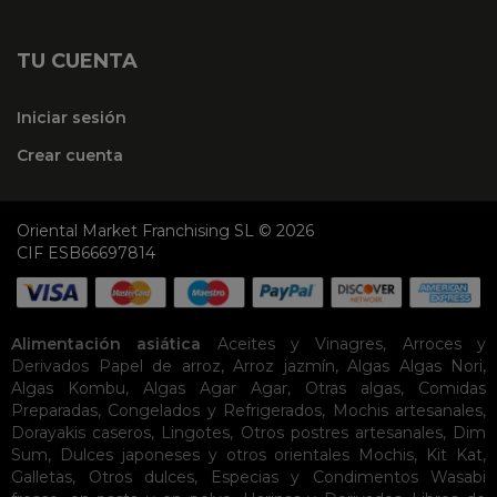
TU CUENTA
Iniciar sesión
Crear cuenta
Oriental Market Franchising SL © 2026
CIF ESB66697814
Alimentación asiática
Aceites y Vinagres
,
Arroces y
Derivados
Papel de arroz
,
Arroz jazmín
,
Algas
Algas Nori
,
Algas Kombu
,
Algas Agar Agar
,
Otras algas
,
Comidas
Preparadas
,
Congelados y Refrigerados
,
Mochis artesanales
,
Dorayakis caseros
,
Lingotes
,
Otros postres artesanales
,
Dim
Sum
,
Dulces japoneses y otros orientales
Mochis
,
Kit Kat
,
Galletas
,
Otros dulces
,
Especias y Condimentos
Wasabi