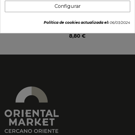
Configurar
Té de limón y jengibre
Bebida instantanea de
(NOKCHAWON) 480g
jengibre y miel 20pcs
Política de cookies actualizada el:
06/03/2024
(GOLD KILI) 360g
10,49 €
8,80 €