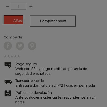
remove
add
Añadir
Comprar ahora!
al
carrito
Compartir
Pago seguro
Web con SSL y pago mediante pasarela de
seguridad encriptada
Transporte rápido
Entrega a domicilio en 24-72 horas en península
Política de devolución
Ante cualquier incidencia te respondemos en 24
horas