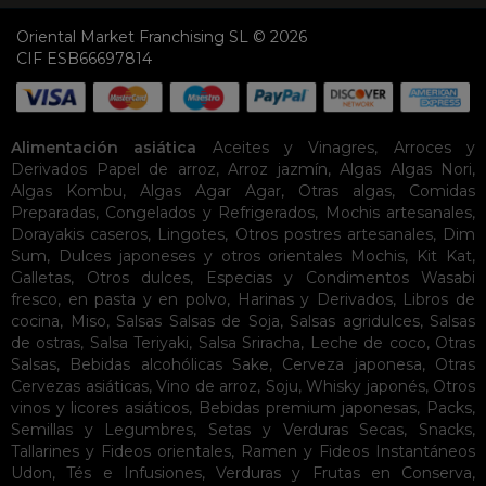
Oriental Market Franchising SL © 2026
CIF ESB66697814
Alimentación asiática
Aceites y Vinagres
,
Arroces y
Derivados
Papel de arroz
,
Arroz jazmín
,
Algas
Algas Nori
,
Algas Kombu
,
Algas Agar Agar
,
Otras algas
,
Comidas
Preparadas
,
Congelados y Refrigerados
,
Mochis artesanales
,
Dorayakis caseros
,
Lingotes
,
Otros postres artesanales
,
Dim
Sum
,
Dulces japoneses y otros orientales
Mochis
,
Kit Kat
,
Galletas
,
Otros dulces
,
Especias y Condimentos
Wasabi
fresco, en pasta y en polvo
,
Harinas y Derivados
,
Libros de
cocina
,
Miso
,
Salsas
Salsas de Soja
,
Salsas agridulces
,
Salsas
de ostras
,
Salsa Teriyaki
,
Salsa Sriracha
,
Leche de coco
,
Otras
Salsas
,
Bebidas alcohólicas
Sake
,
Cerveza japonesa
,
Otras
Cervezas asiáticas
,
Vino de arroz
,
Soju
,
Whisky japonés
,
Otros
vinos y licores asiáticos
,
Bebidas premium japonesas
,
Packs
,
Semillas y Legumbres
,
Setas y Verduras Secas
,
Snacks
,
Tallarines y Fideos orientales
,
Ramen y Fideos Instantáneos
Udon
,
Tés e Infusiones
,
Verduras y Frutas en Conserva
,