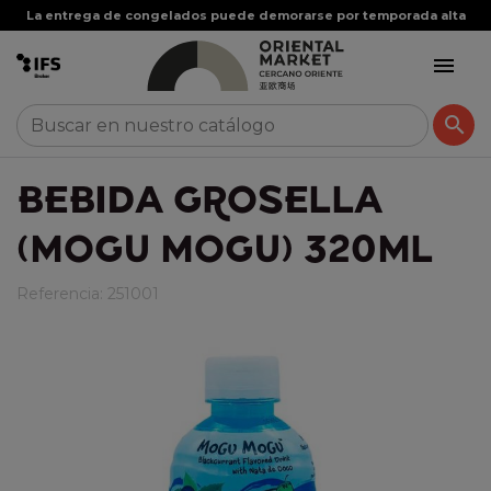
La entrega de congelados puede demorarse por temporada alta


BEBIDA GROSELLA
(MOGU MOGU) 320ML
Referencia:
251001