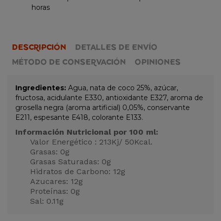
horas
DESCRIPCIÓN
DETALLES DE ENVÍO
MÉTODO DE CONSERVACIÓN
OPINIONES
Ingredientes:
Agua, nata de coco 25%, azúcar,
fructosa, acidulante E330, antioxidante E327, aroma de
grosella negra (aroma artificial) 0,05%, conservante
E211, espesante E418, colorante E133.
Información Nutricional por 100 ml:
Valor Energético : 213Kj/ 50Kcal.
Grasas: 0g
Grasas Saturadas: 0g
Hidratos de Carbono: 12g
Azucares: 12g
Proteínas: 0g
Sal: 0.11g