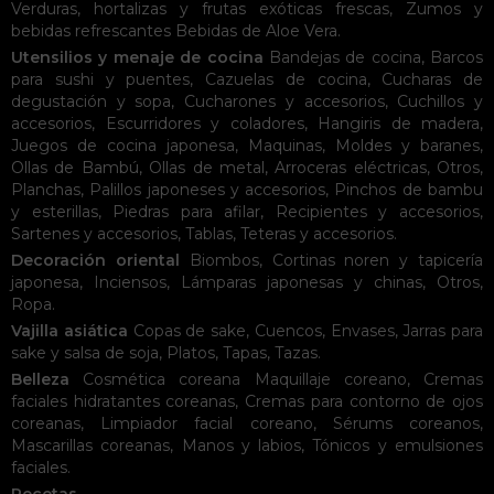
Verduras, hortalizas y frutas exóticas frescas
,
Zumos y
bebidas refrescantes
Bebidas de Aloe Vera
.
Utensilios y menaje de cocina
Bandejas de cocina
,
Barcos
para sushi y puentes
,
Cazuelas de cocina
,
Cucharas de
degustación y sopa
,
Cucharones y accesorios
,
Cuchillos y
accesorios
,
Escurridores y coladores
,
Hangiris de madera
,
Juegos de cocina japonesa
,
Maquinas
,
Moldes y baranes
,
Ollas de Bambú
,
Ollas de metal
,
Arroceras eléctricas
,
Otros
,
Planchas
,
Palillos japoneses y accesorios
,
Pinchos de bambu
y esterillas
,
Piedras para afilar
,
Recipientes y accesorios
,
Sartenes y accesorios
,
Tablas
,
Teteras y accesorios
.
Decoración oriental
Biombos
,
Cortinas noren y tapicería
japonesa
,
Inciensos
,
Lámparas japonesas y chinas
,
Otros
,
Ropa
.
Vajilla asiática
Copas de sake
,
Cuencos
,
Envases
,
Jarras para
sake y salsa de soja
,
Platos
,
Tapas
,
Tazas
.
Belleza
Cosmética coreana
Maquillaje coreano
,
Cremas
faciales hidratantes coreanas
,
Cremas para contorno de ojos
coreanas
,
Limpiador facial coreano
,
Sérums coreanos
,
Mascarillas coreanas
,
Manos y labios
,
Tónicos y emulsiones
faciales
.