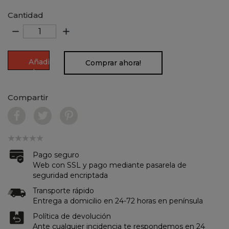
Cantidad
remove
add
Añadir
Comprar ahora!
al
carrito
Compartir
Pago seguro
Web con SSL y pago mediante pasarela de
seguridad encriptada
Transporte rápido
Entrega a domicilio en 24-72 horas en península
Política de devolución
Ante cualquier incidencia te respondemos en 24