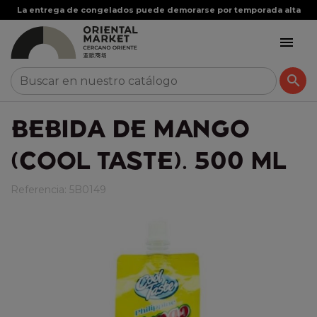
La entrega de congelados puede demorarse por temporada alta


BEBIDA DE MANGO
(COOL TASTE). 500 ML
Referencia:
5B0149