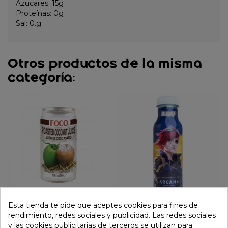
Azucares: 15g
Proteínas: 0g
Sal: 0.g
Otros productos de la misma
categoría:
Esta tienda te pide que aceptes cookies para fines de
Bebida agua de coco
Bebida agua con zumo
rendimiento, redes sociales y publicidad. Las redes sociales
tostado (FOCO) 350 ml
de frutas tropicales VI
y las cookies publicitarias de terceros se utilizan para