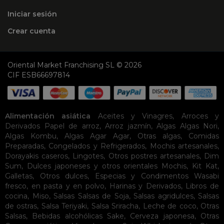
Iniciar sesión
Crear cuenta
Oriental Market Franchising SL © 2026
CIF ESB66697814
Alimentación asiática
Aceites y Vinagres
,
Arroces y
Derivados
Papel de arroz
,
Arroz jazmín
,
Algas
Algas Nori
,
Algas Kombu
,
Algas Agar Agar
,
Otras algas
,
Comidas
Preparadas
,
Congelados y Refrigerados
,
Mochis artesanales
,
Dorayakis caseros
,
Lingotes
,
Otros postres artesanales
,
Dim
Sum
,
Dulces japoneses y otros orientales
Mochis
,
Kit Kat
,
Galletas
,
Otros dulces
,
Especias y Condimentos
Wasabi
fresco, en pasta y en polvo
,
Harinas y Derivados
,
Libros de
cocina
,
Miso
,
Salsas
Salsas de Soja
,
Salsas agridulces
,
Salsas
de ostras
,
Salsa Teriyaki
,
Salsa Sriracha
,
Leche de coco
,
Otras
Salsas
,
Bebidas alcohólicas
Sake
,
Cerveza japonesa
,
Otras