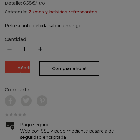
Detalle:
6,58€/litro
Categoría:
Zumos y bebidas refrescantes
Refrescante bebida sabor a mango
Cantidad
remove
add
Añadir
Comprar ahora!
al
carrito
Compartir
Pago seguro
Web con SSL y pago mediante pasarela de
seguridad encriptada