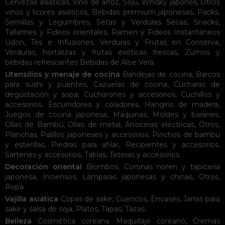
Cervezas asiáticas
,
Vino de arroz
,
Soju
,
Whisky japonés
,
Otros
vinos y licores asiáticos
,
Bebidas premium japonesas
,
Packs
,
Semillas y Legumbres
,
Setas y Verduras Secas
,
Snacks
,
Tallarines y Fideos orientales
,
Ramen y Fideos Instantáneos
Udon
,
Tés e Infusiones
,
Verduras y Frutas en Conserva
,
Verduras, hortalizas y frutas exóticas frescas
,
Zumos y
bebidas refrescantes
Bebidas de Aloe Vera
.
Utensilios y menaje de cocina
Bandejas de cocina
,
Barcos
para sushi y puentes
,
Cazuelas de cocina
,
Cucharas de
degustación y sopa
,
Cucharones y accesorios
,
Cuchillos y
accesorios
,
Escurridores y coladores
,
Hangiris de madera
,
Juegos de cocina japonesa
,
Maquinas
,
Moldes y baranes
,
Ollas de Bambú
,
Ollas de metal
,
Arroceras eléctricas
,
Otros
,
Planchas
,
Palillos japoneses y accesorios
,
Pinchos de bambu
y esterillas
,
Piedras para afilar
,
Recipientes y accesorios
,
Sartenes y accesorios
,
Tablas
,
Teteras y accesorios
.
Decoración oriental
Biombos
,
Cortinas noren y tapicería
japonesa
,
Inciensos
,
Lámparas japonesas y chinas
,
Otros
,
Ropa
.
Vajilla asiática
Copas de sake
,
Cuencos
,
Envases
,
Jarras para
sake y salsa de soja
,
Platos
,
Tapas
,
Tazas
.
Belleza
Cosmética coreana
Maquillaje coreano
,
Cremas