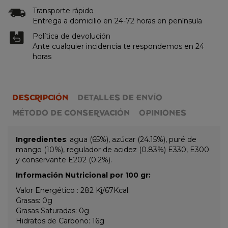
Transporte rápido
Entrega a domicilio en 24-72 horas en península
Política de devolución
Ante cualquier incidencia te respondemos en 24
horas
DESCRIPCIÓN
DETALLES DE ENVÍO
MÉTODO DE CONSERVACIÓN
OPINIONES
Ingredientes
: agua (65%), azúcar (24.15%), puré de
mango (10%), regulador de acidez (0.83%) E330, E300
y conservante E202 (0.2%).
Información Nutricional por 100 gr:
Valor Energético : 282 Kj/67Kcal.
Grasas: 0g
Grasas Saturadas: 0g
Hidratos de Carbono: 16g