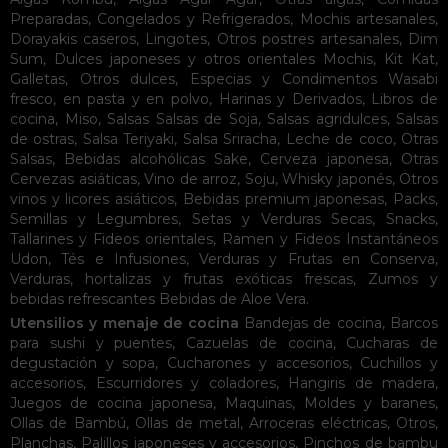
Preparadas
,
Congelados y Refrigerados
,
Mochis artesanales
,
Dorayakis caseros
,
Lingotes
,
Otros postres artesanales
,
Dim
Sum
,
Dulces japoneses y otros orientales
Mochis
,
Kit Kat
,
Galletas
,
Otros dulces
,
Especias y Condimentos
Wasabi
fresco, en pasta y en polvo
,
Harinas y Derivados
,
Libros de
cocina
,
Miso
,
Salsas
Salsas de Soja
,
Salsas agridulces
,
Salsas
de ostras
,
Salsa Teriyaki
,
Salsa Sriracha
,
Leche de coco
,
Otras
Salsas
,
Bebidas alcohólicas
Sake
,
Cerveza japonesa
,
Otras
Cervezas asiáticas
,
Vino de arroz
,
Soju
,
Whisky japonés
,
Otros
vinos y licores asiáticos
,
Bebidas premium japonesas
,
Packs
,
Semillas y Legumbres
,
Setas y Verduras Secas
,
Snacks
,
Tallarines y Fideos orientales
,
Ramen y Fideos Instantáneos
Udon
,
Tés e Infusiones
,
Verduras y Frutas en Conserva
,
Verduras, hortalizas y frutas exóticas frescas
,
Zumos y
bebidas refrescantes
Bebidas de Aloe Vera
.
Utensilios y menaje de cocina
Bandejas de cocina
,
Barcos
para sushi y puentes
,
Cazuelas de cocina
,
Cucharas de
degustación y sopa
,
Cucharones y accesorios
,
Cuchillos y
accesorios
,
Escurridores y coladores
,
Hangiris de madera
,
Juegos de cocina japonesa
,
Maquinas
,
Moldes y baranes
,
Ollas de Bambú
,
Ollas de metal
,
Arroceras eléctricas
,
Otros
,
Planchas
,
Palillos japoneses y accesorios
,
Pinchos de bambu