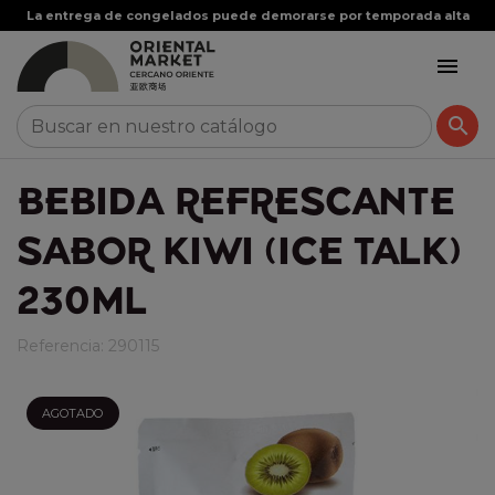
La entrega de congelados puede demorarse por temporada alta


BEBIDA REFRESCANTE
SABOR KIWI (ICE TALK)
230ML
Referencia:
290115
AGOTADO