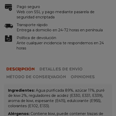
Pago seguro
Web con SSL y pago mediante pasarela de
seguridad encriptada
Transporte rápido
Entrega a domicilio en 24-72 horas en península
Política de devolución
Ante cualquier incidencia te respondemos en 24
horas
DESCRIPCIÓN
DETALLES DE ENVÍO
MÉTODO DE CONSERVACIÓN
OPINIONES
Ingredientes:
Agua purificada 89%, azúcar 11%, puré
de kiwi 2%, reguladores de acidez (E330, E331, E339),
aroma de kiwi, espesante (E415), edulcorante (E955),
colorantes (E102, E133).
Alérgenos:
Contiene kiwi, puede contener trazas de