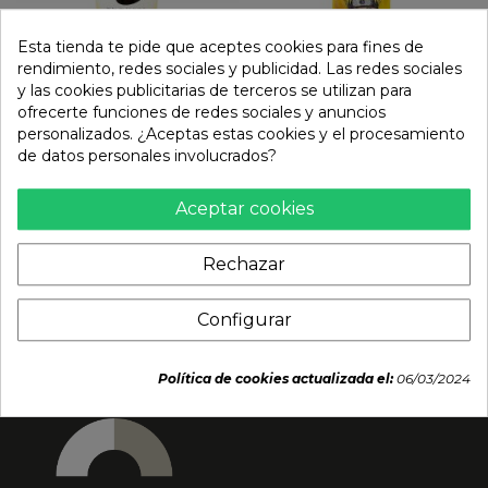
Esta tienda te pide que aceptes cookies para fines de
rendimiento, redes sociales y publicidad. Las redes sociales
y las cookies publicitarias de terceros se utilizan para
ofrecerte funciones de redes sociales y anuncios
personalizados. ¿Aceptas estas cookies y el procesamiento
Bebida gaseosa limón
Bebida sabor frutas
de datos personales involucrados?
(CHI FOREST) 480ml
tropicales Naruto Chibi
(NARUTO) 330ml
Aceptar cookies
2,69 €
1,95 €
Rechazar
Configurar
Política de cookies actualizada el:
06/03/2024