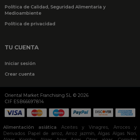
Política de Calidad, Seguridad Alimentaria y
Medioambiente
Política de privacidad
TU CUENTA
Iniciar sesión
Crear cuenta
Oriental Market Franchising SL © 2026
CIF ESB66697814
Alimentación asiática
Aceites y Vinagres
,
Arroces y
Derivados
Papel de arroz
,
Arroz jazmín
,
Algas
Algas Nori
,
Algas Kombu
,
Algas Agar Agar
,
Otras algas
,
Comidas