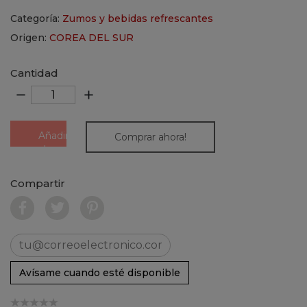
Categoría:
Zumos y bebidas refrescantes
Origen:
COREA DEL SUR
Cantidad
remove
add
Añadir
Comprar ahora!
al
carrito
Compartir
Avísame cuando esté disponible