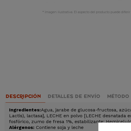
* Imagen ilustrativa. El aspecto del producto puede diferir 
DESCRIPCIÓN
DETALLES DE ENVÍO
MÉTODO 
Ingredientes:
Agua, jarabe de glucosa-fructosa, azúc
Lactis), lactasa], LECHE en polvo [LECHE desnatada en
fosfórico, zumo de fresa 1%, estabilizante: Hemicelu
Alérgenos:
Contiene soja y leche