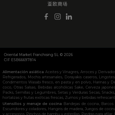
Oriental Market Franchising SL © 2026
CIF ESB66697814
Alimentación asiática
Aceites y Vinagres
,
Arroces y Derivado
Refrigerados
,
Mochis artesanales
,
Dorayakis caseros
,
Lingotes
Condimentos
Wasabi fresco, en pasta y en polvo
,
Harinas y D
coco
,
Otras Salsas
,
Bebidas alcohólicas
Sake
,
Cerveza japone
Packs
,
Semillas y Legumbres
,
Setas y Verduras Secas
,
Snacks
hortalizas y frutas exóticas frescas
,
Zumos y bebidas refrescan
Utensilios y menaje de cocina
Bandejas de cocina
,
Barcos 
Escurridores y coladores
,
Hangiris de madera
,
Juegos de cocin
y accesorios
,
Pinchos de bambu y esterillas
,
Piedras para afilar
,