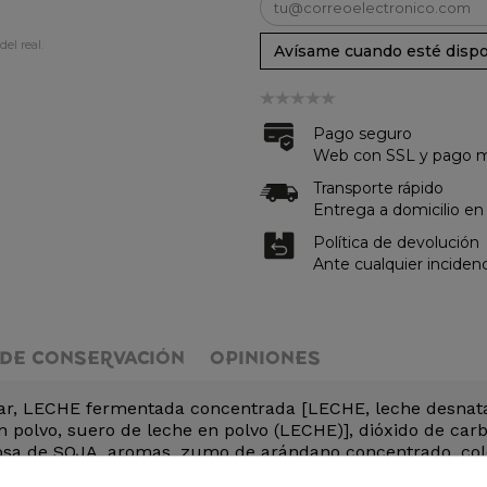
del real.
Avísame cuando esté dispo
Pago seguro
Web con SSL y pago me
Transporte rápido
Entrega a domicilio en
Política de devolución
Ante cualquier inciden
DE CONSERVACIÓN
OPINIONES
ar, LECHE fermentada concentrada [LECHE, leche desnatada 
 polvo, suero de leche en polvo (LECHE)], dióxido de carbo
losa de SOJA, aromas, zumo de arándano concentrado, colo