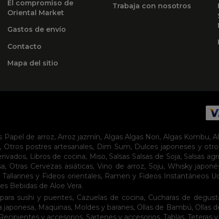
El compromiso de
Trabaja con nosotros
Oriental Market
Gastos de envío
Contacto
Mapa del sitio
s
Papel de arroz
,
Arroz jazmín
,
Algas
Algas Nori
,
Algas Kombu
,
A
,
Otros postres artesanales
,
Dim Sum
,
Dulces japoneses y otro
erivados
,
Libros de cocina
,
Miso
,
Salsas
Salsas de Soja
,
Salsas agr
sa
,
Otras Cervezas asiáticas
,
Vino de arroz
,
Soju
,
Whisky japoné
,
Tallarines y Fideos orientales
,
Ramen y Fideos Instantáneos
U
tes
Bebidas de Aloe Vera
.
para sushi y puentes
,
Cazuelas de cocina
,
Cucharas de degust
a japonesa
,
Maquinas
,
Moldes y baranes
,
Ollas de Bambú
,
Ollas 
Recipientes y accesorios
,
Sartenes y accesorios
,
Tablas
,
Teteras y