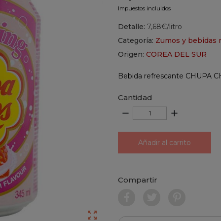
Impuestos incluidos
Detalle:
7,68€/litro
Categoría:
Zumos y bebidas 
Origen:
COREA DEL SUR
Bebida refrescante CHUPA CH
Cantidad
remove
add
Añadir al carrito
Compartir
