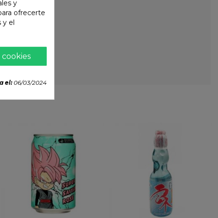
ales y
 para ofrecerte
 y el
 cookies
a el:
06/03/2024