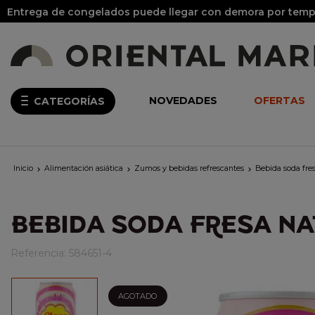
Entrega de congelados puede llegar con demora por tempo
NOVEDADES
OFERTAS
CATEGORÍAS
Inicio
Alimentación asiática
Zumos y bebidas refrescantes
Bebida soda fr



BEBIDA SODA FRESA NA
Referencia:
584651-4
AGOTADO