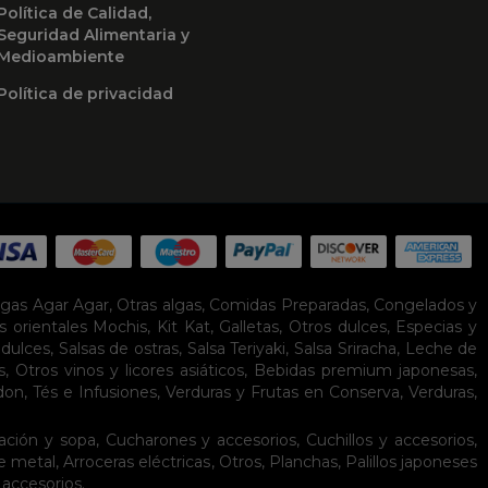
Política de Calidad,
Seguridad Alimentaria y
Medioambiente
Política de privacidad
lgas Agar Agar
,
Otras algas
,
Comidas Preparadas
,
Congelados y
s orientales
Mochis
,
Kit Kat
,
Galletas
,
Otros dulces
,
Especias y
idulces
,
Salsas de ostras
,
Salsa Teriyaki
,
Salsa Sriracha
,
Leche de
s
,
Otros vinos y licores asiáticos
,
Bebidas premium japonesas
,
don
,
Tés e Infusiones
,
Verduras y Frutas en Conserva
,
Verduras,
ación y sopa
,
Cucharones y accesorios
,
Cuchillos y accesorios
,
de metal
,
Arroceras eléctricas
,
Otros
,
Planchas
,
Palillos japoneses
 accesorios
.