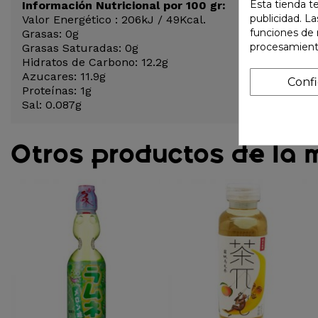
Esta tienda t
Información Nutricional por 100 gr:
publicidad. La
Valor Energético : 206kJ / 49Kcal.
funciones de 
Grasas: 0g
procesamient
Grasas Saturadas: 0g
Hidratos de Carbono: 12.2g
Azucares: 11.9g
Conf
Proteínas: 1g
Sal: 0.087g
Otros productos de la 