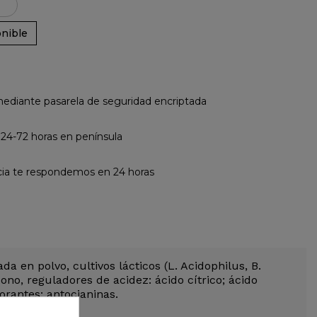
nible
diante pasarela de seguridad encriptada
 24-72 horas en península
cia te respondemos en 24 horas
en polvo, cultivos lácticos (L. Acidophilus, B.
no, reguladores de acidez: ácido cítrico; ácido
rantes: antocianinas.