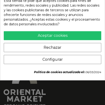
Esta tienda te pide que aceptes cookies para fines de
rendimiento, redes sociales y publicidad. Las redes sociales
y las cookies publicitarias de terceros se utilizan para
Bebida kombucha super
Bebida Ice Té NARUTO
ofrecerte funciones de redes sociales y anuncios
te verde eco (VITAE)
(NARUTO) 330ml
personalizados. ¿Aceptas estas cookies y el procesamiento
250ml
de datos personales involucrados?
2,35 €
2,55 €
Aceptar cookies
Rechazar
Configurar
Política de cookies actualizada el:
06/03/2024