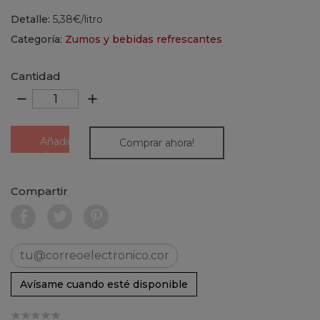
Detalle:
5,38€/litro
Categoría:
Zumos y bebidas refrescantes
Cantidad
remove
add
Añadir
Comprar ahora!
al
carrito
Compartir
Avísame cuando esté disponible