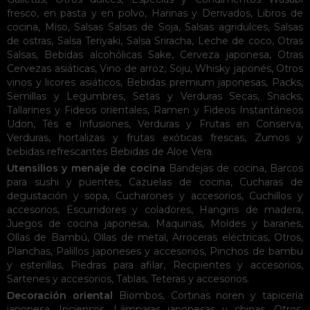
fresco, en pasta y en polvo
,
Harinas y Derivados
,
Libros de
cocina
,
Miso
,
Salsas
Salsas de Soja
,
Salsas agridulces
,
Salsas
de ostras
,
Salsa Teriyaki
,
Salsa Sriracha
,
Leche de coco
,
Otras
Salsas
,
Bebidas alcohólicas
Sake
,
Cerveza japonesa
,
Otras
Cervezas asiáticas
,
Vino de arroz
,
Soju
,
Whisky japonés
,
Otros
vinos y licores asiáticos
,
Bebidas premium japonesas
,
Packs
,
Semillas y Legumbres
,
Setas y Verduras Secas
,
Snacks
,
Tallarines y Fideos orientales
,
Ramen y Fideos Instantáneos
Udon
,
Tés e Infusiones
,
Verduras y Frutas en Conserva
,
Verduras, hortalizas y frutas exóticas frescas
,
Zumos y
bebidas refrescantes
Bebidas de Aloe Vera
.
Utensilios y menaje de cocina
Bandejas de cocina
,
Barcos
para sushi y puentes
,
Cazuelas de cocina
,
Cucharas de
degustación y sopa
,
Cucharones y accesorios
,
Cuchillos y
accesorios
,
Escurridores y coladores
,
Hangiris de madera
,
Juegos de cocina japonesa
,
Maquinas
,
Moldes y baranes
,
Ollas de Bambú
,
Ollas de metal
,
Arroceras eléctricas
,
Otros
,
Planchas
,
Palillos japoneses y accesorios
,
Pinchos de bambu
y esterillas
,
Piedras para afilar
,
Recipientes y accesorios
,
Sartenes y accesorios
,
Tablas
,
Teteras y accesorios
.
Decoración oriental
Biombos
,
Cortinas noren y tapicería
japonesa
,
Inciensos
,
Lámparas japonesas y chinas
,
Otros
,