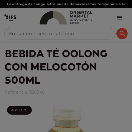
La entrega de congelados puede demorarse por temporada alta


BEBIDA TÉ OOLONG
CON MELOCOTÓN
500ML
Referencia:
5B0346
AGOTADO