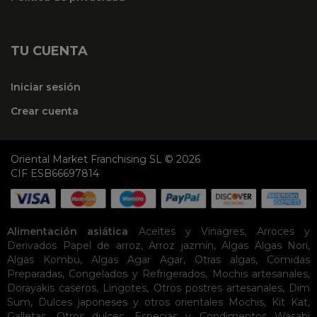
TU CUENTA
Iniciar sesión
Crear cuenta
Oriental Market Franchising SL © 2026
CIF ESB66697814
Alimentación asiática
Aceites y Vinagres
,
Arroces y
Derivados
Papel de arroz
,
Arroz jazmín
,
Algas
Algas Nori
,
Algas Kombu
,
Algas Agar Agar
,
Otras algas
,
Comidas
Preparadas
,
Congelados y Refrigerados
,
Mochis artesanales
,
Dorayakis caseros
,
Lingotes
,
Otros postres artesanales
,
Dim
Sum
,
Dulces japoneses y otros orientales
Mochis
,
Kit Kat
,
Galletas
,
Otros dulces
,
Especias y Condimentos
Wasabi