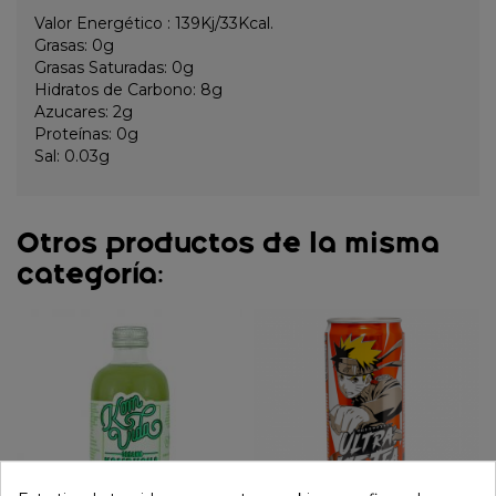
Valor Energético : 139Kj/33Kcal.
Grasas: 0g
Grasas Saturadas: 0g
Hidratos de Carbono: 8g
Azucares: 2g
Proteínas: 0g
Sal: 0.03g
Otros productos de la misma
categoría: