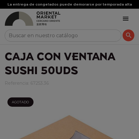
La entrega de congelados puede demorarse por temporada alta


CAJA CON VENTANA
SUSHI 50UDS
Referencia:
67253.36
AGOTADO