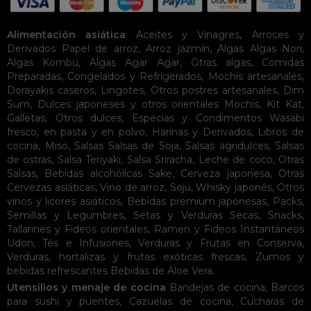
Alimentación asiática
Aceites y Vinagres
,
Arroces y
Derivados
Papel de arroz
,
Arroz jazmín
,
Algas
Algas Nori
,
Algas Kombu
,
Algas Agar Agar
,
Otras algas
,
Comidas
Preparadas
,
Congelados y Refrigerados
,
Mochis artesanales
,
Dorayakis caseros
,
Lingotes
,
Otros postres artesanales
,
Dim
Sum
,
Dulces japoneses y otros orientales
Mochis
,
Kit Kat
,
Galletas
,
Otros dulces
,
Especias y Condimentos
Wasabi
fresco, en pasta y en polvo
,
Harinas y Derivados
,
Libros de
cocina
,
Miso
,
Salsas
Salsas de Soja
,
Salsas agridulces
,
Salsas
de ostras
,
Salsa Teriyaki
,
Salsa Sriracha
,
Leche de coco
,
Otras
Salsas
,
Bebidas alcohólicas
Sake
,
Cerveza japonesa
,
Otras
Cervezas asiáticas
,
Vino de arroz
,
Soju
,
Whisky japonés
,
Otros
vinos y licores asiáticos
,
Bebidas premium japonesas
,
Packs
,
Semillas y Legumbres
,
Setas y Verduras Secas
,
Snacks
,
Tallarines y Fideos orientales
,
Ramen y Fideos Instantáneos
Udon
,
Tés e Infusiones
,
Verduras y Frutas en Conserva
,
Verduras, hortalizas y frutas exóticas frescas
,
Zumos y
bebidas refrescantes
Bebidas de Aloe Vera
.
Utensilios y menaje de cocina
Bandejas de cocina
,
Barcos
para sushi y puentes
,
Cazuelas de cocina
,
Cucharas de