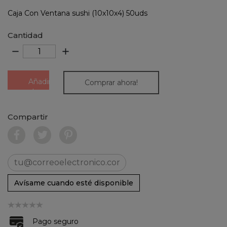
Caja Con Ventana sushi (10x10x4) 50uds
Cantidad
remove
add
Añadir
Comprar ahora!
al
carrito
Compartir
Avísame cuando esté disponible
Pago seguro