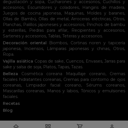
degustación y sopa
,
Cucharones y accesorios
,
Cuchillos y
accesorios
,
Escurridores y coladores
,
Hangiris de madera
,
Juegos de cocina japonesa
,
Maquinas
,
Moldes y baranes
,
Ollas de Bambú
,
Ollas de metal
,
Arroceras eléctricas
,
Otros
,
Planchas
,
Palillos japoneses y accesorios
,
Pinchos de bambu
y esterillas
,
Piedras para afilar
,
Recipientes y accesorios
,
Sartenes y accesorios
,
Tablas
,
Teteras y accesorios
.
Decoración oriental
Biombos
,
Cortinas noren y tapicería
japonesa
,
Inciensos
,
Lámparas japonesas y chinas
,
Otros
,
Ropa
.
Vajilla asiática
Copas de sake
,
Cuencos
,
Envases
,
Jarras para
sake y salsa de soja
,
Platos
,
Tapas
,
Tazas
.
Belleza
Cosmética coreana
Maquillaje coreano
,
Cremas
faciales hidratantes coreanas
,
Cremas para contorno de ojos
coreanas
,
Limpiador facial coreano
,
Sérums coreanos
,
Mascarillas coreanas
,
Manos y labios
,
Tónicos y emulsiones
faciales
.
Recetas
Blog



