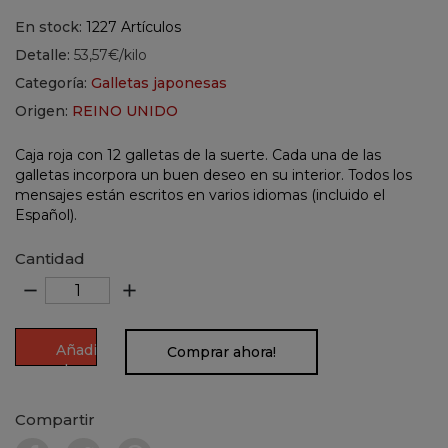
En stock:
1227 Artículos
Detalle:
53,57€/kilo
Categoría:
Galletas japonesas
Origen:
REINO UNIDO
Caja roja con 12 galletas de la suerte. Cada una de las
galletas incorpora un buen deseo en su interior. Todos los
mensajes están escritos en varios idiomas (incluido el
Español).
Cantidad
remove
add
Añadir
Comprar ahora!
al
carrito
Compartir