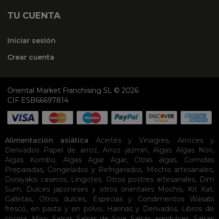
TU CUENTA
Iniciar sesión
Crear cuenta
Oriental Market Franchising SL © 2026
CIF ESB66697814
Alimentación asiática
Aceites y Vinagres
,
Arroces y
Derivados
Papel de arroz
,
Arroz jazmín
,
Algas
Algas Nori
,
Algas Kombu
,
Algas Agar Agar
,
Otras algas
,
Comidas
Preparadas
,
Congelados y Refrigerados
,
Mochis artesanales
,
Dorayakis caseros
,
Lingotes
,
Otros postres artesanales
,
Dim
Sum
,
Dulces japoneses y otros orientales
Mochis
,
Kit Kat
,
Galletas
,
Otros dulces
,
Especias y Condimentos
Wasabi
fresco, en pasta y en polvo
,
Harinas y Derivados
,
Libros de
cocina
,
Miso
,
Salsas
Salsas de Soja
,
Salsas agridulces
,
Salsas