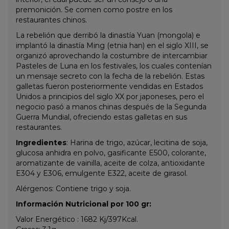
premonición. Se comen como postre en los
restaurantes chinos.
La rebelión que derribó la dinastía Yuan (mongola) e
implantó la dinastía Ming (etnia han) en el siglo XIII, se
organizó aprovechando la costumbre de intercambiar
Pasteles de Luna en los festivales, los cuales contenían
un mensaje secreto con la fecha de la rebelión. Estas
galletas fueron posteriormente vendidas en Estados
Unidos a principios del siglo XX por japoneses, pero el
negocio pasó a manos chinas después de la Segunda
Guerra Mundial, ofreciendo estas galletas en sus
restaurantes.
Ingredientes
: Harina de trigo, azúcar, lecitina de soja,
glucosa anhidra en polvo, gasificante E500, colorante,
aromatizante de vainilla, aceite de colza, antioxidante
E304 y E306, emulgente E322, aceite de girasol.
Alérgenos: Contiene trigo y soja.
Información Nutricional por 100 gr:
Valor Energético : 1682 Kj/397Kcal.