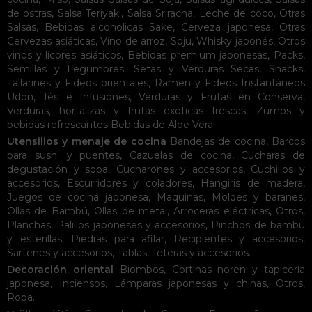
de ostras
,
Salsa Teriyaki
,
Salsa Sriracha
,
Leche de coco
,
Otras
Salsas
,
Bebidas alcohólicas
Sake
,
Cerveza japonesa
,
Otras
Cervezas asiáticas
,
Vino de arroz
,
Soju
,
Whisky japonés
,
Otros
vinos y licores asiáticos
,
Bebidas premium japonesas
,
Packs
,
Semillas y Legumbres
,
Setas y Verduras Secas
,
Snacks
,
Tallarines y Fideos orientales
,
Ramen y Fideos Instantáneos
Udon
,
Tés e Infusiones
,
Verduras y Frutas en Conserva
,
Verduras, hortalizas y frutas exóticas frescas
,
Zumos y
bebidas refrescantes
Bebidas de Aloe Vera
.
Utensilios y menaje de cocina
Bandejas de cocina
,
Barcos
para sushi y puentes
,
Cazuelas de cocina
,
Cucharas de
degustación y sopa
,
Cucharones y accesorios
,
Cuchillos y
accesorios
,
Escurridores y coladores
,
Hangiris de madera
,
Juegos de cocina japonesa
,
Maquinas
,
Moldes y baranes
,
Ollas de Bambú
,
Ollas de metal
,
Arroceras eléctricas
,
Otros
,
Planchas
,
Palillos japoneses y accesorios
,
Pinchos de bambu
y esterillas
,
Piedras para afilar
,
Recipientes y accesorios
,
Sartenes y accesorios
,
Tablas
,
Teteras y accesorios
.
Decoración oriental
Biombos
,
Cortinas noren y tapicería
japonesa
,
Inciensos
,
Lámparas japonesas y chinas
,
Otros
,
Ropa
.