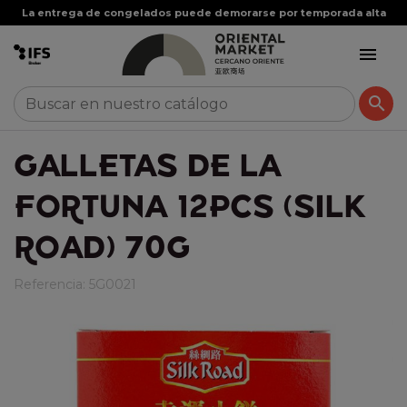
La entrega de congelados puede demorarse por temporada alta


GALLETAS DE LA
FORTUNA 12PCS (SILK
ROAD) 70G
Referencia:
5G0021