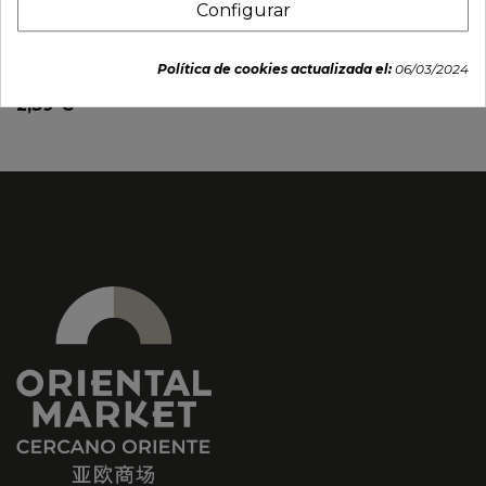
Configurar
Wafer de chocolate y
Galleta melon (QIO FU)
penuts y pegatina de
227g
pokemon (LOTTE) 23g
Política de cookies actualizada el:
06/03/2024
3,75 €
2,39 €