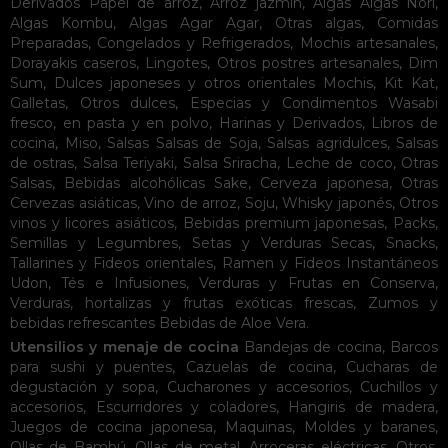
Derivados
Papel de arroz
,
Arroz jazmín
,
Algas
Algas Nori
,
Algas Kombu
,
Algas Agar Agar
,
Otras algas
,
Comidas
Preparadas
,
Congelados y Refrigerados
,
Mochis artesanales
,
Dorayakis caseros
,
Lingotes
,
Otros postres artesanales
,
Dim
Sum
,
Dulces japoneses y otros orientales
Mochis
,
Kit Kat
,
Galletas
,
Otros dulces
,
Especias y Condimentos
Wasabi
fresco, en pasta y en polvo
,
Harinas y Derivados
,
Libros de
cocina
,
Miso
,
Salsas
Salsas de Soja
,
Salsas agridulces
,
Salsas
de ostras
,
Salsa Teriyaki
,
Salsa Sriracha
,
Leche de coco
,
Otras
Salsas
,
Bebidas alcohólicas
Sake
,
Cerveza japonesa
,
Otras
Cervezas asiáticas
,
Vino de arroz
,
Soju
,
Whisky japonés
,
Otros
vinos y licores asiáticos
,
Bebidas premium japonesas
,
Packs
,
Semillas y Legumbres
,
Setas y Verduras Secas
,
Snacks
,
Tallarines y Fideos orientales
,
Ramen y Fideos Instantáneos
Udon
,
Tés e Infusiones
,
Verduras y Frutas en Conserva
,
Verduras, hortalizas y frutas exóticas frescas
,
Zumos y
bebidas refrescantes
Bebidas de Aloe Vera
.
Utensilios y menaje de cocina
Bandejas de cocina
,
Barcos
para sushi y puentes
,
Cazuelas de cocina
,
Cucharas de
degustación y sopa
,
Cucharones y accesorios
,
Cuchillos y
accesorios
,
Escurridores y coladores
,
Hangiris de madera
,
Juegos de cocina japonesa
,
Maquinas
,
Moldes y baranes
,
Ollas de Bambú
,
Ollas de metal
,
Arroceras eléctricas
,
Otros
,