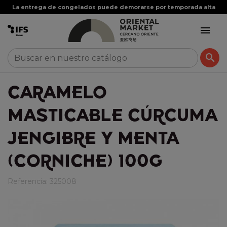
La entrega de congelados puede demorarse por temporada alta


CARAMELO
MASTICABLE CÚRCUMA
JENGIBRE Y MENTA
(CORNICHE) 100G
Referencia:
325008