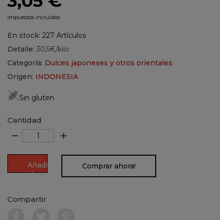
3,05 €
Impuestos incluidos
En stock:
227 Artículos
Detalle:
30,5€/kilo
Categoría:
Dulces japoneses y otros orientales
Origen:
INDONESIA
Sin gluten
Cantidad
remove
add
Añadir
Comprar ahora!
al
carrito
Compartir