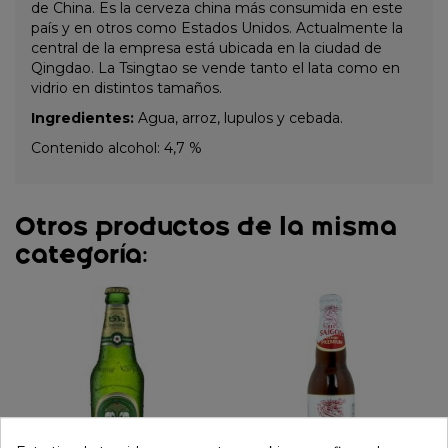
de China. Es la cerveza china más consumida en este
país y en otros como Estados Unidos. Actualmente la
central de la empresa está ubicada en la ciudad de
Qingdao. La Tsingtao se vende tanto el lata como en
vidrio en distintos tamaños.
Ingredientes:
Agua, arroz, lupulos y cebada.
Contenido alcohol: 4,7 %
Otros productos de la misma
categoría: