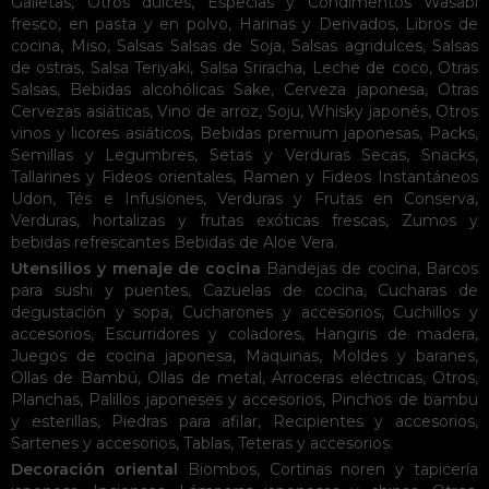
Galletas
,
Otros dulces
,
Especias y Condimentos
Wasabi
fresco, en pasta y en polvo
,
Harinas y Derivados
,
Libros de
cocina
,
Miso
,
Salsas
Salsas de Soja
,
Salsas agridulces
,
Salsas
de ostras
,
Salsa Teriyaki
,
Salsa Sriracha
,
Leche de coco
,
Otras
Salsas
,
Bebidas alcohólicas
Sake
,
Cerveza japonesa
,
Otras
Cervezas asiáticas
,
Vino de arroz
,
Soju
,
Whisky japonés
,
Otros
vinos y licores asiáticos
,
Bebidas premium japonesas
,
Packs
,
Semillas y Legumbres
,
Setas y Verduras Secas
,
Snacks
,
Tallarines y Fideos orientales
,
Ramen y Fideos Instantáneos
Udon
,
Tés e Infusiones
,
Verduras y Frutas en Conserva
,
Verduras, hortalizas y frutas exóticas frescas
,
Zumos y
bebidas refrescantes
Bebidas de Aloe Vera
.
Utensilios y menaje de cocina
Bandejas de cocina
,
Barcos
para sushi y puentes
,
Cazuelas de cocina
,
Cucharas de
degustación y sopa
,
Cucharones y accesorios
,
Cuchillos y
accesorios
,
Escurridores y coladores
,
Hangiris de madera
,
Juegos de cocina japonesa
,
Maquinas
,
Moldes y baranes
,
Ollas de Bambú
,
Ollas de metal
,
Arroceras eléctricas
,
Otros
,
Planchas
,
Palillos japoneses y accesorios
,
Pinchos de bambu
y esterillas
,
Piedras para afilar
,
Recipientes y accesorios
,
Sartenes y accesorios
,
Tablas
,
Teteras y accesorios
.
Decoración oriental
Biombos
,
Cortinas noren y tapicería