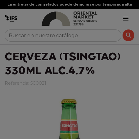
La entrega de congelados puede demorarse por temporada alta


CERVEZA (TSINGTAO)
330ML ALC.4,7%
Referencia:
5C0021