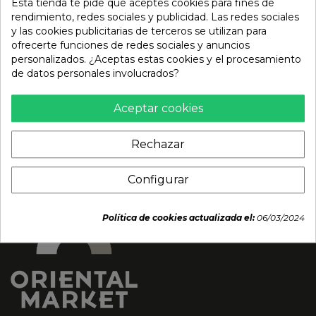
Esta tienda te pide que aceptes cookies para fines de
rendimiento, redes sociales y publicidad. Las redes sociales
y las cookies publicitarias de terceros se utilizan para
ofrecerte funciones de redes sociales y anuncios
Cerveza (CHANG) 320ml
Cerveza (SAIGON) 330ml
personalizados. ¿Aceptas estas cookies y el procesamiento
Alc.5%
Alc.4,9%
de datos personales involucrados?
2,89 €
2,50 €
Aceptar cookies
Rechazar
Configurar
Política de cookies actualizada el:
06/03/2024