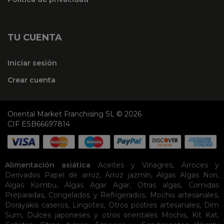
TU CUENTA
Iniciar sesión
Crear cuenta
Oriental Market Franchising SL © 2026
CIF ESB66697814
Alimentación asiática
Aceites y Vinagres
,
Arroces y
Derivados
Papel de arroz
,
Arroz jazmín
,
Algas
Algas Nori
,
Algas Kombu
,
Algas Agar Agar
,
Otras algas
,
Comidas
Preparadas
,
Congelados y Refrigerados
,
Mochis artesanales
,
Dorayakis caseros
,
Lingotes
,
Otros postres artesanales
,
Dim
Sum
,
Dulces japoneses y otros orientales
Mochis
,
Kit Kat
,