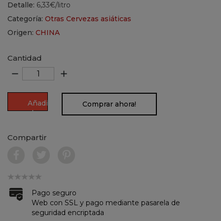
Detalle:
6,33€/litro
Categoría:
Otras Cervezas asiáticas
Origen:
CHINA
Cantidad
remove
add
Añadir
Comprar ahora!
al
carrito
Compartir
Pago seguro
Web con SSL y pago mediante pasarela de
seguridad encriptada