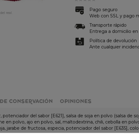
Pago seguro
del real.
Web con SSL y pago me
Transporte rápido
Entrega a domicilio en
Política de devolución
Ante cualquier inciden
DE CONSERVACIÓN
OPINIONES
otenciador del sabor [E621], salsa de soja en polvo (salsa de soj
che en polvo, ajo en polvo, sal, maltodextrina, chili, cebolla en 
a, jarabe de fructosa, especia, potenciador del sabor [E635], colo