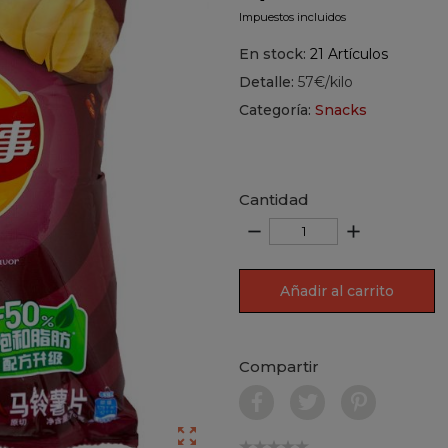
Impuestos incluidos
En stock:
21 Artículos
Detalle:
57€/kilo
Categoría:
Snacks
Cantidad
remove
add
Añadir al carrito
Compartir
