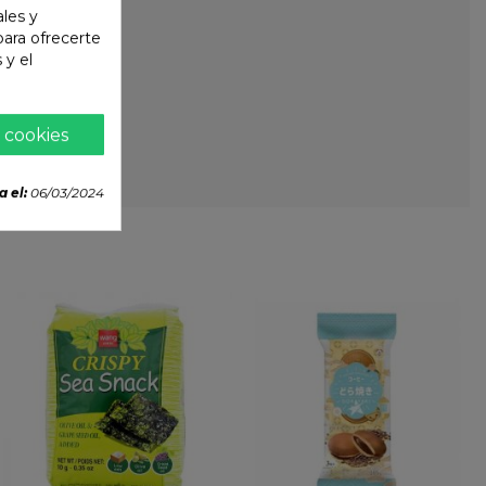
ales y
 para ofrecerte
 y el
 cookies
a el:
06/03/2024