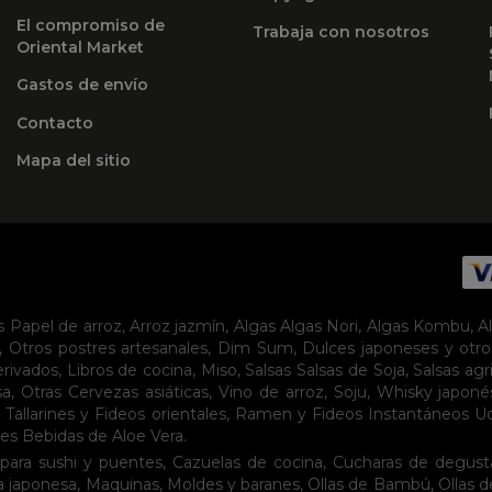
El compromiso de
Trabaja con nosotros
Oriental Market
Gastos de envío
Contacto
Mapa del sitio
s
Papel de arroz
,
Arroz jazmín
,
Algas
Algas Nori
,
Algas Kombu
,
A
,
Otros postres artesanales
,
Dim Sum
,
Dulces japoneses y otro
erivados
,
Libros de cocina
,
Miso
,
Salsas
Salsas de Soja
,
Salsas agr
sa
,
Otras Cervezas asiáticas
,
Vino de arroz
,
Soju
,
Whisky japoné
,
Tallarines y Fideos orientales
,
Ramen y Fideos Instantáneos
U
tes
Bebidas de Aloe Vera
.
para sushi y puentes
,
Cazuelas de cocina
,
Cucharas de degust
a japonesa
,
Maquinas
,
Moldes y baranes
,
Ollas de Bambú
,
Ollas 