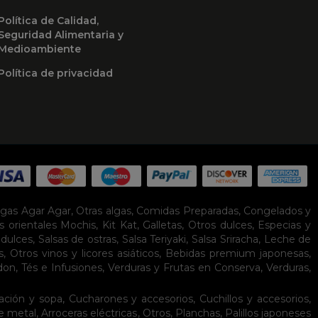
Política de Calidad,
Seguridad Alimentaria y
Medioambiente
Política de privacidad
lgas Agar Agar
,
Otras algas
,
Comidas Preparadas
,
Congelados y
s orientales
Mochis
,
Kit Kat
,
Galletas
,
Otros dulces
,
Especias y
idulces
,
Salsas de ostras
,
Salsa Teriyaki
,
Salsa Sriracha
,
Leche de
s
,
Otros vinos y licores asiáticos
,
Bebidas premium japonesas
,
don
,
Tés e Infusiones
,
Verduras y Frutas en Conserva
,
Verduras,
ación y sopa
,
Cucharones y accesorios
,
Cuchillos y accesorios
,
de metal
,
Arroceras eléctricas
,
Otros
,
Planchas
,
Palillos japoneses