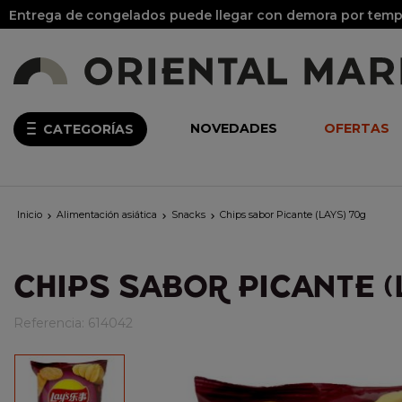
Entrega de congelados puede llegar con demora por tempo
NOVEDADES
OFERTAS
CATEGORÍAS
Inicio
Alimentación asiática
Snacks
Chips sabor Picante (LAYS) 70g



CHIPS SABOR PICANTE (
Referencia:
614042