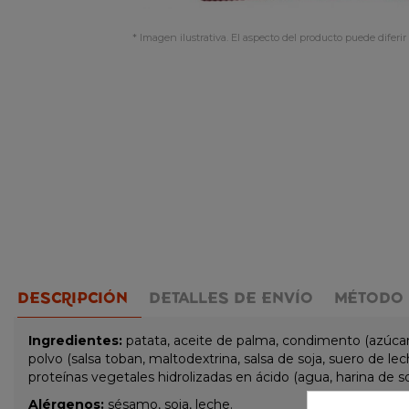
* Imagen ilustrativa. El aspecto del producto puede diferir 
DESCRIPCIÓN
DETALLES DE ENVÍO
MÉTODO 
Ingredientes:
patata, aceite de palma, condimento (azúcar, p
polvo (salsa toban, maltodextrina, salsa de soja, suero de le
proteínas vegetales hidrolizadas en ácido (agua, harina de soj
Alérgenos:
sésamo, soja, leche.