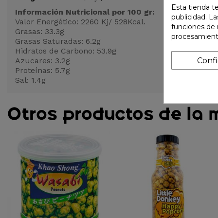
Esta tienda t
Información Nutricional por 100 gr:
publicidad. La
Valor Energético: 2260 Kj/ 528Kcal.
funciones de 
Grasas: 33.3g
procesamient
Grasas Saturadas: 6.2g
Hidratos de Carbono: 53.9g
Conf
Azucares: 3.2g
Proteínas: 5.7g
Sal: 1.4g
Otros productos de la 