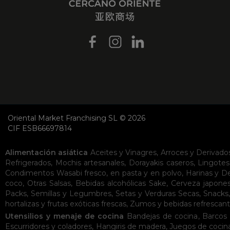
Oriental Market Franchising SL © 2026
CIF ESB66697814
Alimentación asiática
Aceites y Vinagres
,
Arroces y Derivado
Refrigerados
,
Mochis artesanales
,
Dorayakis caseros
,
Lingotes
Condimentos
Wasabi fresco, en pasta y en polvo
,
Harinas y D
coco
,
Otras Salsas
,
Bebidas alcohólicas
Sake
,
Cerveza japone
Packs
,
Semillas y Legumbres
,
Setas y Verduras Secas
,
Snacks
hortalizas y frutas exóticas frescas
,
Zumos y bebidas refrescan
Utensilios y menaje de cocina
Bandejas de cocina
,
Barcos 
Escurridores y coladores
,
Hangiris de madera
,
Juegos de cocin