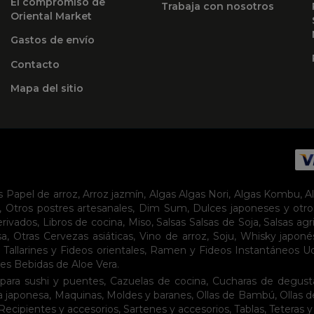
El compromiso de
Trabaja con nosotros
Oriental Market
Gastos de envío
Contacto
Mapa del sitio
s
Papel de arroz
,
Arroz jazmín
,
Algas
Algas Nori
,
Algas Kombu
,
A
,
Otros postres artesanales
,
Dim Sum
,
Dulces japoneses y otro
erivados
,
Libros de cocina
,
Miso
,
Salsas
Salsas de Soja
,
Salsas agr
sa
,
Otras Cervezas asiáticas
,
Vino de arroz
,
Soju
,
Whisky japoné
,
Tallarines y Fideos orientales
,
Ramen y Fideos Instantáneos
U
tes
Bebidas de Aloe Vera
.
para sushi y puentes
,
Cazuelas de cocina
,
Cucharas de degust
a japonesa
,
Maquinas
,
Moldes y baranes
,
Ollas de Bambú
,
Ollas 
Recipientes y accesorios
,
Sartenes y accesorios
,
Tablas
,
Teteras y