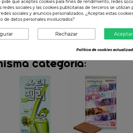
e pide que aceptes cookies para fines de rendimiento, redes soci
s redes sociales y las cookies publicitarias de terceros se utilizan
redes sociales y anuncios personalizados. ¿Aceptas estas cookies
o de datos personales involucrados?
igurar
Rechazar
Aceptar
Política de cookies actualizad
misma categoría: