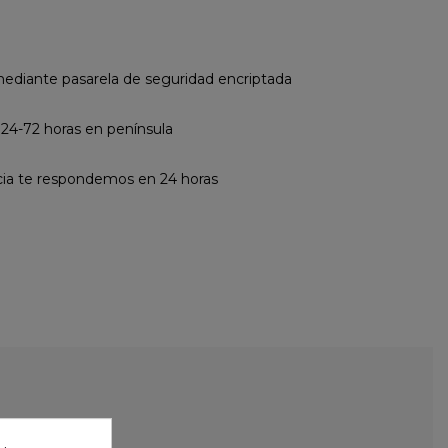
diante pasarela de seguridad encriptada
 24-72 horas en península
cia te respondemos en 24 horas