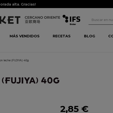
rada alta. Gracias!
MÁS VENDIDOS
RECETAS
BLOG
C
on leche (FUJIYA) 40g
(FUJIYA) 40G
2,85 €