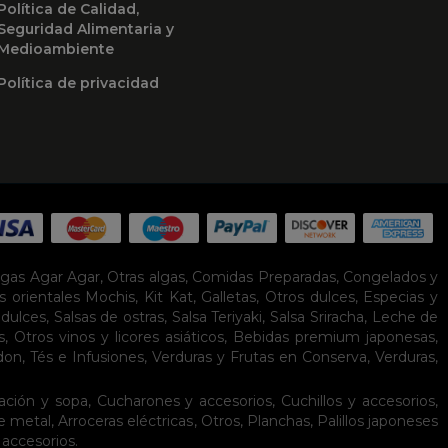
Política de Calidad,
Seguridad Alimentaria y
Medioambiente
Política de privacidad
lgas Agar Agar
,
Otras algas
,
Comidas Preparadas
,
Congelados y
s orientales
Mochis
,
Kit Kat
,
Galletas
,
Otros dulces
,
Especias y
idulces
,
Salsas de ostras
,
Salsa Teriyaki
,
Salsa Sriracha
,
Leche de
s
,
Otros vinos y licores asiáticos
,
Bebidas premium japonesas
,
don
,
Tés e Infusiones
,
Verduras y Frutas en Conserva
,
Verduras,
ación y sopa
,
Cucharones y accesorios
,
Cuchillos y accesorios
,
de metal
,
Arroceras eléctricas
,
Otros
,
Planchas
,
Palillos japoneses
 accesorios
.