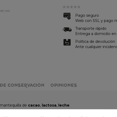
del real.
Pago seguro
Web con SSL y pago me
Transporte rápido
Entrega a domicilio en
Política de devolución
Ante cualquier inciden
DE CONSERVACIÓN
OPINIONES
 mantequilla de
cacao
,
lactosa
,
leche
.