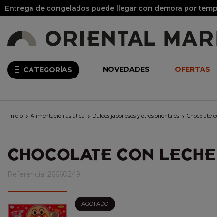
Entrega de congelados puede llegar con demora por tempo
NOVEDADES
OFERTAS
CATEGORÍAS
Inicio
Alimentación asiática
Dulces japoneses y otros orientales
Chocolate c



CHOCOLATE CON LECHE 
Referencia:
26660249
AGOTADO