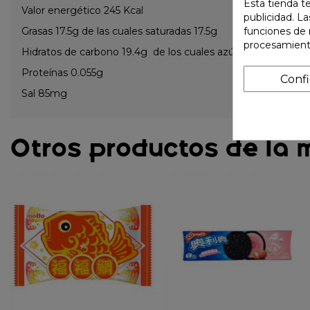
Esta tienda t
Valor energético 245 Kcal
publicidad. La
Grasas 17.5g de las cuales saturadas 17.5g
funciones de 
procesamient
Hidratos de carbono 19.4g de los cuales azúcares 19g
Proteínas 0.055g
Conf
Sal 85mg
Otros productos de la 