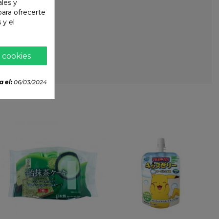
ales y
 para ofrecerte
 y el
 cookies
a el:
06/03/2024