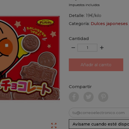
Impuestos incluidos
Detalle:
19€/kilo
Categoría:
Dulces japoneses 
Cantidad
remove
add
Añadir al carrito
Compartir
Avísame cuando esté dispo
