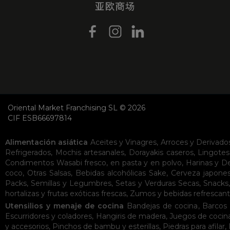
Oriental Market Franchising SL © 2026
CIF ESB66697814
Alimentación asiática
Aceites y Vinagres
,
Arroces y Derivado
Refrigerados
,
Mochis artesanales
,
Dorayakis caseros
,
Lingotes
Condimentos
Wasabi fresco, en pasta y en polvo
,
Harinas y D
coco
,
Otras Salsas
,
Bebidas alcohólicas
Sake
,
Cerveza japone
Packs
,
Semillas y Legumbres
,
Setas y Verduras Secas
,
Snacks
hortalizas y frutas exóticas frescas
,
Zumos y bebidas refrescan
Utensilios y menaje de cocina
Bandejas de cocina
,
Barcos 
Escurridores y coladores
,
Hangiris de madera
,
Juegos de cocin
y accesorios
,
Pinchos de bambu y esterillas
,
Piedras para afilar
,