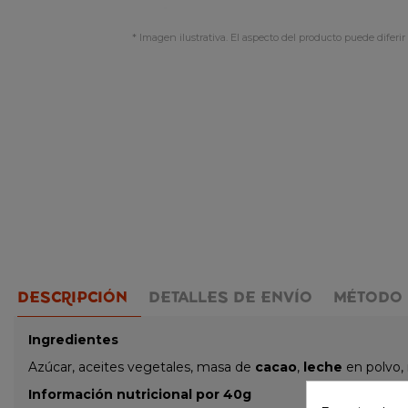
* Imagen ilustrativa. El aspecto del producto puede diferir 
DESCRIPCIÓN
DETALLES DE ENVÍO
MÉTODO 
Ingredientes
Azúcar, aceites vegetales, masa de
cacao
,
leche
en polvo,
Información nutricional por 40g