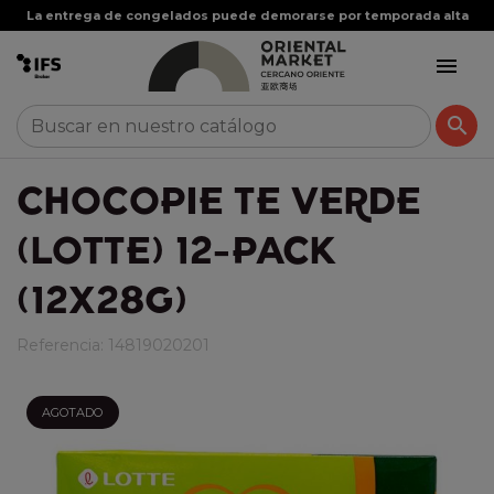
La entrega de congelados puede demorarse por temporada alta


CHOCOPIE TE VERDE
(LOTTE) 12-PACK
(12X28G)
Referencia:
14819020201
AGOTADO