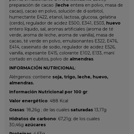
preparación de cacao (
leche
entera en polvo, masa de
cacao), cacao en polvo, solución de d-sorbitol,
humectante E422, etanol, lactosa, glucosa, gelatina
(cerdo), regulador de acidez E500, E341, E503,
huevo
entero líquido, sal, aromas artificiales (aroma de té
verde, aroma de leche, aroma de vainilla), masa de
cacao, té verde en polvo, emulsionantes E322, E476,
E414, caseinato de sodio, regulador de acidez E526,
vainilla, espesante E415, colorante E102, E133, maní
cortado en cubitos, polvo de
almendras
.
INFORMACIÓN NUTRICIONAL
:
Alérgenos: contiene
soja,
trigo, leche, huevo,
almendras.
Información Nutricional por 100 gr
:
Valor energético
: 488 Kcal
Grasas
: 18,26g ; de las cuales
saturadas
13,17g
Hidratos de carbono
: 67,21g; de los cuales
30,46g
azúcares
Proteínas
: 4,63g