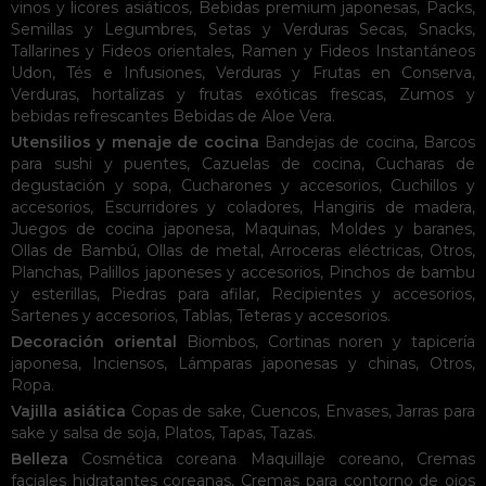
vinos y licores asiáticos
,
Bebidas premium japonesas
,
Packs
,
Semillas y Legumbres
,
Setas y Verduras Secas
,
Snacks
,
Tallarines y Fideos orientales
,
Ramen y Fideos Instantáneos
Udon
,
Tés e Infusiones
,
Verduras y Frutas en Conserva
,
Verduras, hortalizas y frutas exóticas frescas
,
Zumos y
bebidas refrescantes
Bebidas de Aloe Vera
.
Utensilios y menaje de cocina
Bandejas de cocina
,
Barcos
para sushi y puentes
,
Cazuelas de cocina
,
Cucharas de
degustación y sopa
,
Cucharones y accesorios
,
Cuchillos y
accesorios
,
Escurridores y coladores
,
Hangiris de madera
,
Juegos de cocina japonesa
,
Maquinas
,
Moldes y baranes
,
Ollas de Bambú
,
Ollas de metal
,
Arroceras eléctricas
,
Otros
,
Planchas
,
Palillos japoneses y accesorios
,
Pinchos de bambu
y esterillas
,
Piedras para afilar
,
Recipientes y accesorios
,
Sartenes y accesorios
,
Tablas
,
Teteras y accesorios
.
Decoración oriental
Biombos
,
Cortinas noren y tapicería
japonesa
,
Inciensos
,
Lámparas japonesas y chinas
,
Otros
,
Ropa
.
Vajilla asiática
Copas de sake
,
Cuencos
,
Envases
,
Jarras para
sake y salsa de soja
,
Platos
,
Tapas
,
Tazas
.
Belleza
Cosmética coreana
Maquillaje coreano
,
Cremas
faciales hidratantes coreanas
,
Cremas para contorno de ojos