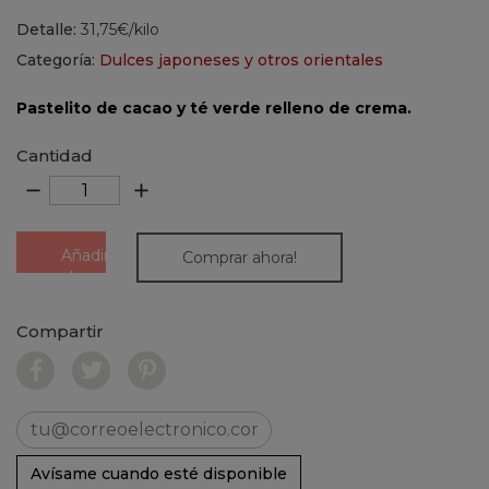
Detalle:
31,75€/kilo
Categoría:
Dulces japoneses y otros orientales
Pastelito de cacao y té verde relleno de crema.
Cantidad
remove
add
Añadir
Comprar ahora!
al
carrito
Compartir
Avísame cuando esté disponible