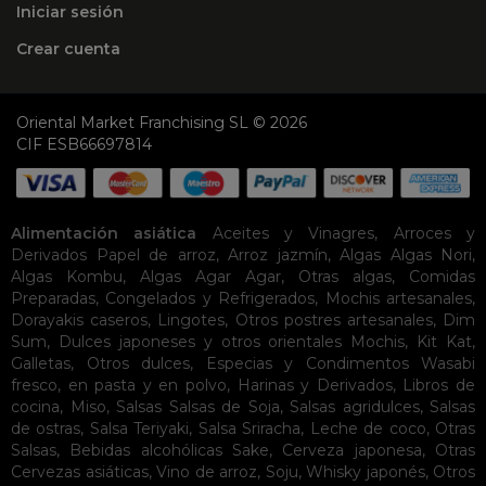
Iniciar sesión
Crear cuenta
Oriental Market Franchising SL © 2026
CIF ESB66697814
Alimentación asiática
Aceites y Vinagres
,
Arroces y
Derivados
Papel de arroz
,
Arroz jazmín
,
Algas
Algas Nori
,
Algas Kombu
,
Algas Agar Agar
,
Otras algas
,
Comidas
Preparadas
,
Congelados y Refrigerados
,
Mochis artesanales
,
Dorayakis caseros
,
Lingotes
,
Otros postres artesanales
,
Dim
Sum
,
Dulces japoneses y otros orientales
Mochis
,
Kit Kat
,
Galletas
,
Otros dulces
,
Especias y Condimentos
Wasabi
fresco, en pasta y en polvo
,
Harinas y Derivados
,
Libros de
cocina
,
Miso
,
Salsas
Salsas de Soja
,
Salsas agridulces
,
Salsas
de ostras
,
Salsa Teriyaki
,
Salsa Sriracha
,
Leche de coco
,
Otras
Salsas
,
Bebidas alcohólicas
Sake
,
Cerveza japonesa
,
Otras
Cervezas asiáticas
,
Vino de arroz
,
Soju
,
Whisky japonés
,
Otros