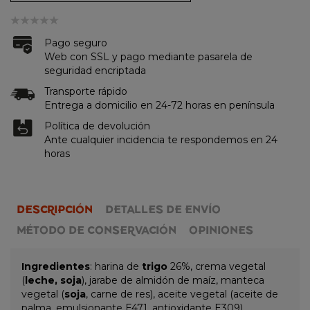
Pago seguro
Web con SSL y pago mediante pasarela de
seguridad encriptada
Transporte rápido
Entrega a domicilio en 24-72 horas en península
Política de devolución
Ante cualquier incidencia te respondemos en 24
horas
DESCRIPCIÓN
DETALLES DE ENVÍO
MÉTODO DE CONSERVACIÓN
OPINIONES
Ingredientes
: harina de
trigo
26%, crema vegetal
(
leche, soja
), jarabe de almidón de maíz, manteca
vegetal (
soja
, carne de res), aceite vegetal (aceite de
palma, emulsionante E471, antioxidante E309),