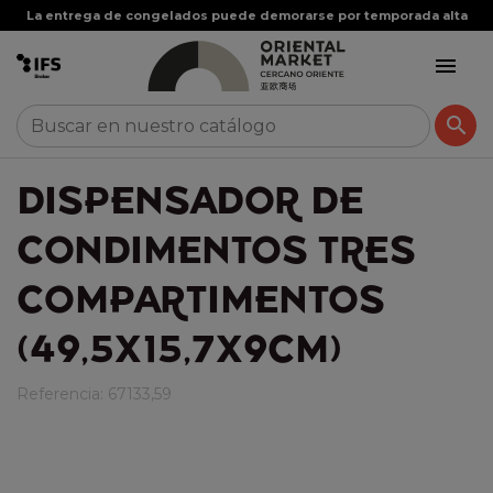
La entrega de congelados puede demorarse por temporada alta


DISPENSADOR DE
CONDIMENTOS TRES
COMPARTIMENTOS
(49,5X15,7X9CM)
Referencia:
67133,59