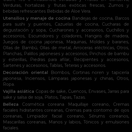
Verduras, hortalizas y frutas exóticas frescas
,
Zumos y
bebidas refrescantes
Bebidas de Aloe Vera
.
Utensilios y menaje de cocina
Bandejas de cocina
,
Barcos
para sushi y puentes
,
Cazuelas de cocina
,
Cucharas de
degustación y sopa
,
Cucharones y accesorios
,
Cuchillos y
accesorios
,
Escurridores y coladores
,
Hangiris de madera
,
Juegos de cocina japonesa
,
Maquinas
,
Moldes y baranes
,
Ollas de Bambú
,
Ollas de metal
,
Arroceras eléctricas
,
Otros
,
Planchas
,
Palillos japoneses y accesorios
,
Pinchos de bambu
y esterillas
,
Piedras para afilar
,
Recipientes y accesorios
,
Sartenes y accesorios
,
Tablas
,
Teteras y accesorios
.
Decoración oriental
Biombos
,
Cortinas noren y tapicería
japonesa
,
Inciensos
,
Lámparas japonesas y chinas
,
Otros
,
Ropa
.
Vajilla asiática
Copas de sake
,
Cuencos
,
Envases
,
Jarras para
sake y salsa de soja
,
Platos
,
Tapas
,
Tazas
.
Belleza
Cosmética coreana
Maquillaje coreano
,
Cremas
faciales hidratantes coreanas
,
Cremas para contorno de ojos
coreanas
,
Limpiador facial coreano
,
Sérums coreanos
,
Mascarillas coreanas
,
Manos y labios
,
Tónicos y emulsiones
faciales
.