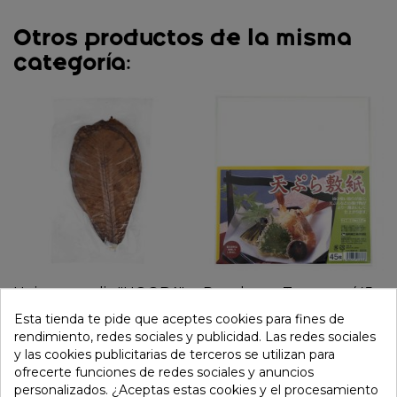
Otros productos de la misma
categoría:
Hoja magnolia "HOOBA"
Papel para Tempura (45
secas 30-35cm (20uds)
hojas).
Esta tienda te pide que aceptes cookies para fines de
rendimiento, redes sociales y publicidad. Las redes sociales
4,69 €
1,95 €
y las cookies publicitarias de terceros se utilizan para
ofrecerte funciones de redes sociales y anuncios
personalizados. ¿Aceptas estas cookies y el procesamiento