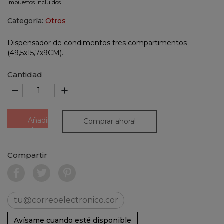
Impuestos incluidos
Categoría:
Otros
Dispensador de condimentos tres compartimentos
(49,5x15,7x9CM).
Cantidad
remove
add
Añadir
Comprar ahora!
al
carrito
Compartir
Avísame cuando esté disponible