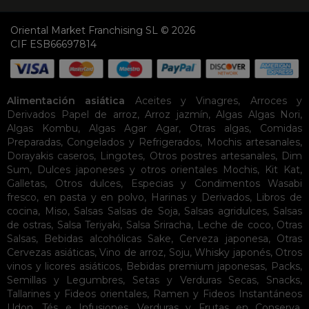
Oriental Market Franchising SL © 2026
CIF ESB66697814
Alimentación asiática
Aceites y Vinagres
,
Arroces y
Derivados
Papel de arroz
,
Arroz jazmín
,
Algas
Algas Nori
,
Algas Kombu
,
Algas Agar Agar
,
Otras algas
,
Comidas
Preparadas
,
Congelados y Refrigerados
,
Mochis artesanales
,
Dorayakis caseros
,
Lingotes
,
Otros postres artesanales
,
Dim
Sum
,
Dulces japoneses y otros orientales
Mochis
,
Kit Kat
,
Galletas
,
Otros dulces
,
Especias y Condimentos
Wasabi
fresco, en pasta y en polvo
,
Harinas y Derivados
,
Libros de
cocina
,
Miso
,
Salsas
Salsas de Soja
,
Salsas agridulces
,
Salsas
de ostras
,
Salsa Teriyaki
,
Salsa Sriracha
,
Leche de coco
,
Otras
Salsas
,
Bebidas alcohólicas
Sake
,
Cerveza japonesa
,
Otras
Cervezas asiáticas
,
Vino de arroz
,
Soju
,
Whisky japonés
,
Otros
vinos y licores asiáticos
,
Bebidas premium japonesas
,
Packs
,
Semillas y Legumbres
,
Setas y Verduras Secas
,
Snacks
,
Tallarines y Fideos orientales
,
Ramen y Fideos Instantáneos
Udon
,
Tés e Infusiones
,
Verduras y Frutas en Conserva
,