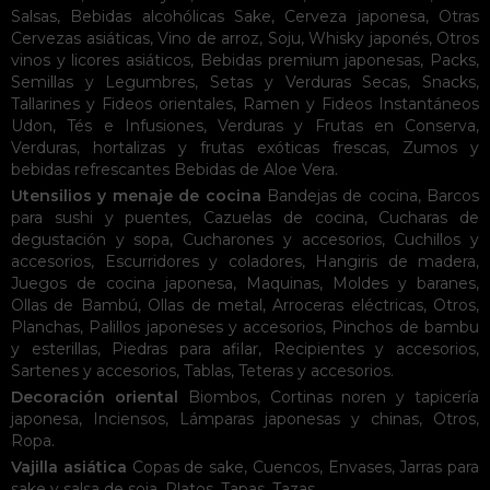
Salsas
,
Bebidas alcohólicas
Sake
,
Cerveza japonesa
,
Otras
Cervezas asiáticas
,
Vino de arroz
,
Soju
,
Whisky japonés
,
Otros
vinos y licores asiáticos
,
Bebidas premium japonesas
,
Packs
,
Semillas y Legumbres
,
Setas y Verduras Secas
,
Snacks
,
Tallarines y Fideos orientales
,
Ramen y Fideos Instantáneos
Udon
,
Tés e Infusiones
,
Verduras y Frutas en Conserva
,
Verduras, hortalizas y frutas exóticas frescas
,
Zumos y
bebidas refrescantes
Bebidas de Aloe Vera
.
Utensilios y menaje de cocina
Bandejas de cocina
,
Barcos
para sushi y puentes
,
Cazuelas de cocina
,
Cucharas de
degustación y sopa
,
Cucharones y accesorios
,
Cuchillos y
accesorios
,
Escurridores y coladores
,
Hangiris de madera
,
Juegos de cocina japonesa
,
Maquinas
,
Moldes y baranes
,
Ollas de Bambú
,
Ollas de metal
,
Arroceras eléctricas
,
Otros
,
Planchas
,
Palillos japoneses y accesorios
,
Pinchos de bambu
y esterillas
,
Piedras para afilar
,
Recipientes y accesorios
,
Sartenes y accesorios
,
Tablas
,
Teteras y accesorios
.
Decoración oriental
Biombos
,
Cortinas noren y tapicería
japonesa
,
Inciensos
,
Lámparas japonesas y chinas
,
Otros
,
Ropa
.
Vajilla asiática
Copas de sake
,
Cuencos
,
Envases
,
Jarras para
sake y salsa de soja
,
Platos
,
Tapas
,
Tazas
.