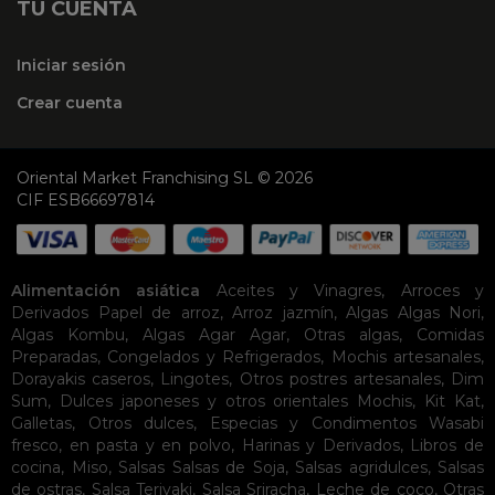
TU CUENTA
Iniciar sesión
Crear cuenta
Oriental Market Franchising SL © 2026
CIF ESB66697814
Alimentación asiática
Aceites y Vinagres
,
Arroces y
Derivados
Papel de arroz
,
Arroz jazmín
,
Algas
Algas Nori
,
Algas Kombu
,
Algas Agar Agar
,
Otras algas
,
Comidas
Preparadas
,
Congelados y Refrigerados
,
Mochis artesanales
,
Dorayakis caseros
,
Lingotes
,
Otros postres artesanales
,
Dim
Sum
,
Dulces japoneses y otros orientales
Mochis
,
Kit Kat
,
Galletas
,
Otros dulces
,
Especias y Condimentos
Wasabi
fresco, en pasta y en polvo
,
Harinas y Derivados
,
Libros de
cocina
,
Miso
,
Salsas
Salsas de Soja
,
Salsas agridulces
,
Salsas
de ostras
,
Salsa Teriyaki
,
Salsa Sriracha
,
Leche de coco
,
Otras