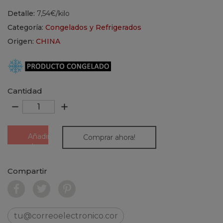
Detalle:
7,54€/kilo
Categoría:
Congelados y Refrigerados
Origen:
CHINA
Cantidad
remove
add
Añadir
Comprar ahora!
al
carrito
Compartir