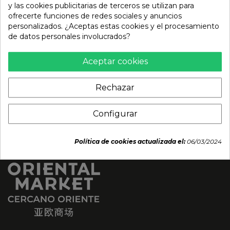
y las cookies publicitarias de terceros se utilizan para
Bosque (MOTIKO) 880g
(CONGELADO) 550g
ofrecerte funciones de redes sociales y anuncios
(44gx20ud)
personalizados. ¿Aceptas estas cookies y el procesamiento
7,95 €
de datos personales involucrados?
35,19 €
Aceptar cookies
Rechazar
Configurar
Política de cookies actualizada el:
06/03/2024