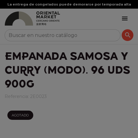
La entrega de congelados puede demorarse por temporada alta


EMPANADA SAMOSA Y
CURRY (MODO). 96 UDS
900G
Referencia:
2E0023
AGOTADO