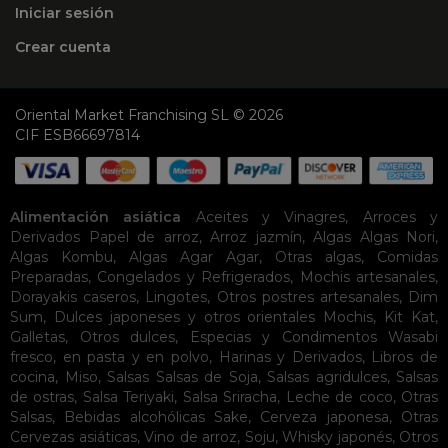
Iniciar sesión
Crear cuenta
Oriental Market Franchising SL © 2026
CIF ESB66697814
Alimentación asiática
Aceites y Vinagres
,
Arroces y
Derivados
Papel de arroz
,
Arroz jazmín
,
Algas
Algas Nori
,
Algas Kombu
,
Algas Agar Agar
,
Otras algas
,
Comidas
Preparadas
,
Congelados y Refrigerados
,
Mochis artesanales
,
Dorayakis caseros
,
Lingotes
,
Otros postres artesanales
,
Dim
Sum
,
Dulces japoneses y otros orientales
Mochis
,
Kit Kat
,
Galletas
,
Otros dulces
,
Especias y Condimentos
Wasabi
fresco, en pasta y en polvo
,
Harinas y Derivados
,
Libros de
cocina
,
Miso
,
Salsas
Salsas de Soja
,
Salsas agridulces
,
Salsas
de ostras
,
Salsa Teriyaki
,
Salsa Sriracha
,
Leche de coco
,
Otras
Salsas
,
Bebidas alcohólicas
Sake
,
Cerveza japonesa
,
Otras
Cervezas asiáticas
,
Vino de arroz
,
Soju
,
Whisky japonés
,
Otros