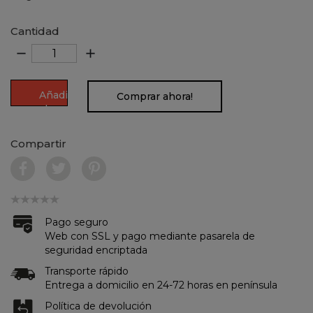
Cantidad
remove
add
Añadir
Comprar ahora!
al
carrito
Compartir
Pago seguro
Web con SSL y pago mediante pasarela de
seguridad encriptada
Transporte rápido
Entrega a domicilio en 24-72 horas en península
Política de devolución