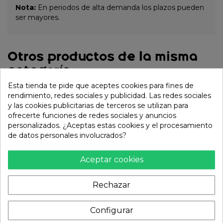
Nota:
En periodos de alta demanda los plazos pueden
ser mayores.
Otros productos de la misma
categoría:
Esta tienda te pide que aceptes cookies para fines de
rendimiento, redes sociales y publicidad. Las redes sociales
y las cookies publicitarias de terceros se utilizan para
ofrecerte funciones de redes sociales y anuncios
personalizados. ¿Aceptas estas cookies y el procesamiento
de datos personales involucrados?
Aceptar cookies
Rechazar
Papel Tisusec para
Escobilla para Té de
pescado 2 unidades
Bambú 6x11cm
Configurar