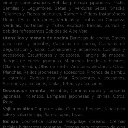
vinos y licores asiáticos
,
Bebidas premium japonesas
,
Packs
,
Semillas y Legumbres
,
Setas y Verduras Secas
,
Snacks
,
Tallarines y Fideos orientales
,
Ramen y Fideos Instantáneos
Udon
,
Tés e Infusiones
,
Verduras y Frutas en Conserva
,
Verduras, hortalizas y frutas exóticas frescas
,
Zumos y
bebidas refrescantes
Bebidas de Aloe Vera
.
Utensilios y menaje de cocina
Bandejas de cocina
,
Barcos
para sushi y puentes
,
Cazuelas de cocina
,
Cucharas de
degustación y sopa
,
Cucharones y accesorios
,
Cuchillos y
accesorios
,
Escurridores y coladores
,
Hangiris de madera
,
Juegos de cocina japonesa
,
Maquinas
,
Moldes y baranes
,
Ollas de Bambú
,
Ollas de metal
,
Arroceras eléctricas
,
Otros
,
Planchas
,
Palillos japoneses y accesorios
,
Pinchos de bambu
y esterillas
,
Piedras para afilar
,
Recipientes y accesorios
,
Sartenes y accesorios
,
Tablas
,
Teteras y accesorios
.
Decoración oriental
Biombos
,
Cortinas noren y tapicería
japonesa
,
Inciensos
,
Lámparas japonesas y chinas
,
Otros
,
Ropa
.
Vajilla asiática
Copas de sake
,
Cuencos
,
Envases
,
Jarras para
sake y salsa de soja
,
Platos
,
Tapas
,
Tazas
.
Belleza
Cosmética coreana
Maquillaje coreano
,
Cremas
faciales hidratantes coreanas
,
Cremas para contorno de ojos