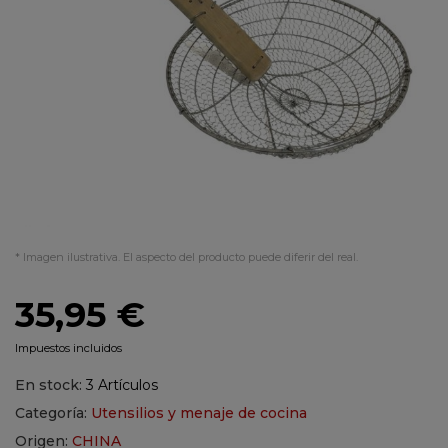
* Imagen ilustrativa. El aspecto del producto puede diferir del real.
35,95 €
Impuestos incluidos
En stock:
3 Artículos
Categoría:
Utensilios y menaje de cocina
Origen:
CHINA