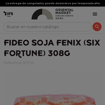
La entrega de congelados puede demorarse por temporada alta


FIDEO SOJA FENIX (SIX
FORTUNE) 308G
Referencia:
5F0116