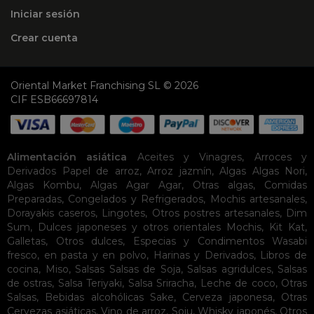
Iniciar sesión
Crear cuenta
Oriental Market Franchising SL © 2026
CIF ESB66697814
Alimentación asiática
Aceites y Vinagres
,
Arroces y
Derivados
Papel de arroz
,
Arroz jazmín
,
Algas
Algas Nori
,
Algas Kombu
,
Algas Agar Agar
,
Otras algas
,
Comidas
Preparadas
,
Congelados y Refrigerados
,
Mochis artesanales
,
Dorayakis caseros
,
Lingotes
,
Otros postres artesanales
,
Dim
Sum
,
Dulces japoneses y otros orientales
Mochis
,
Kit Kat
,
Galletas
,
Otros dulces
,
Especias y Condimentos
Wasabi
fresco, en pasta y en polvo
,
Harinas y Derivados
,
Libros de
cocina
,
Miso
,
Salsas
Salsas de Soja
,
Salsas agridulces
,
Salsas
de ostras
,
Salsa Teriyaki
,
Salsa Sriracha
,
Leche de coco
,
Otras
Salsas
,
Bebidas alcohólicas
Sake
,
Cerveza japonesa
,
Otras
Cervezas asiáticas
,
Vino de arroz
,
Soju
,
Whisky japonés
,
Otros