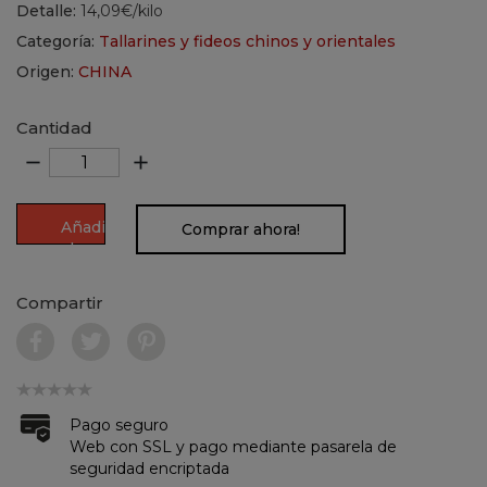
Detalle:
14,09€/kilo
Categoría:
Tallarines y fideos chinos y orientales
Origen:
CHINA
Cantidad
remove
add
Añadir
Comprar ahora!
al
carrito
Compartir
Pago seguro
Web con SSL y pago mediante pasarela de
seguridad encriptada