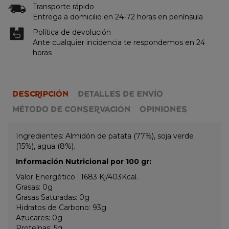
Transporte rápido
Entrega a domicilio en 24-72 horas en península
Política de devolución
Ante cualquier incidencia te respondemos en 24
horas
DESCRIPCIÓN
DETALLES DE ENVÍO
MÉTODO DE CONSERVACIÓN
OPINIONES
Ingredientes: Almidón de patata (77%), soja verde
(15%), agua (8%).
Información Nutricional por 100 gr:
Valor Energético : 1683 Kj/403Kcal.
Grasas: 0g
Grasas Saturadas: 0g
Hidratos de Carbono: 93g
Azucares: 0g
Proteínas: 5g