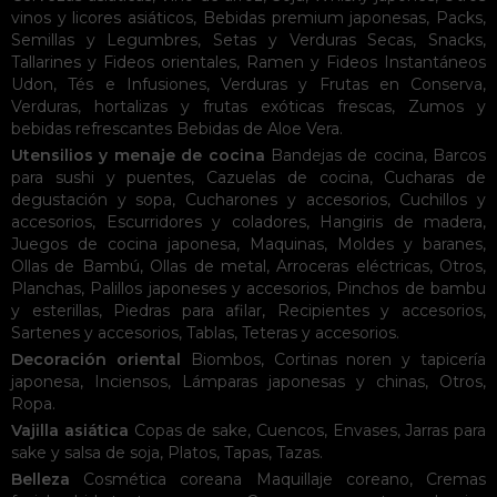
vinos y licores asiáticos
,
Bebidas premium japonesas
,
Packs
,
Semillas y Legumbres
,
Setas y Verduras Secas
,
Snacks
,
Tallarines y Fideos orientales
,
Ramen y Fideos Instantáneos
Udon
,
Tés e Infusiones
,
Verduras y Frutas en Conserva
,
Verduras, hortalizas y frutas exóticas frescas
,
Zumos y
bebidas refrescantes
Bebidas de Aloe Vera
.
Utensilios y menaje de cocina
Bandejas de cocina
,
Barcos
para sushi y puentes
,
Cazuelas de cocina
,
Cucharas de
degustación y sopa
,
Cucharones y accesorios
,
Cuchillos y
accesorios
,
Escurridores y coladores
,
Hangiris de madera
,
Juegos de cocina japonesa
,
Maquinas
,
Moldes y baranes
,
Ollas de Bambú
,
Ollas de metal
,
Arroceras eléctricas
,
Otros
,
Planchas
,
Palillos japoneses y accesorios
,
Pinchos de bambu
y esterillas
,
Piedras para afilar
,
Recipientes y accesorios
,
Sartenes y accesorios
,
Tablas
,
Teteras y accesorios
.
Decoración oriental
Biombos
,
Cortinas noren y tapicería
japonesa
,
Inciensos
,
Lámparas japonesas y chinas
,
Otros
,
Ropa
.
Vajilla asiática
Copas de sake
,
Cuencos
,
Envases
,
Jarras para
sake y salsa de soja
,
Platos
,
Tapas
,
Tazas
.
Belleza
Cosmética coreana
Maquillaje coreano
,
Cremas