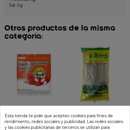
Sal: 0g
Otros productos de la misma
categoría:
Fideos instantáneos con
Fideo boniato chinese
Esta tienda te pide que aceptes cookies para fines de
salsa de tomate (YOUMI)
vermicelli 400g
rendimiento, redes sociales y publicidad. Las redes sociales
118g
y las cookies publicitarias de terceros se utilizan para
4,49 €