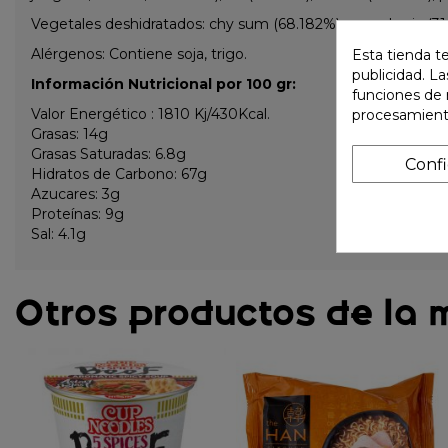
Vegetales deshidratados: chy sum (68.182%) y zanahoria (3
Alérgenos: Contiene soja, trigo.
Esta tienda t
publicidad. La
Información Nutricional por 100 gr:
funciones de 
Valor Energético : 1810 Kj/430Kcal.
procesamient
Grasas: 14g
Grasas Saturadas: 6.8g
Conf
Hidratos de Carbono: 67g
Azucares: 3g
Proteínas: 9g
Sal: 4.1g
Otros productos de la 