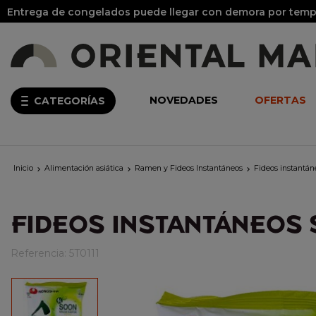
Entrega de congelados puede llegar con demora por tempo
NOVEDADES
OFERTAS
CATEGORÍAS
Inicio
Alimentación asiática
Ramen y Fideos Instantáneos
Fideos instantán



FIDEOS INSTANTÁNEOS 
Referencia:
5T0111