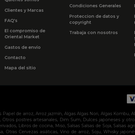
Condiciones Generales
Clientes y Marcas
Proteccion de datos y
FAQ's
copyright
El compromiso de
Trabaja con nosotros
Oriental Market
Gastos de envío
Contacto
Mapa del sitio
s
Papel de arroz
,
Arroz jazmín
,
Algas
Algas Nori
,
Algas Kombu
,
A
,
Otros postres artesanales
,
Dim Sum
,
Dulces japoneses y otro
erivados
,
Libros de cocina
,
Miso
,
Salsas
Salsas de Soja
,
Salsas agr
sa
,
Otras Cervezas asiáticas
,
Vino de arroz
,
Soju
,
Whisky japoné