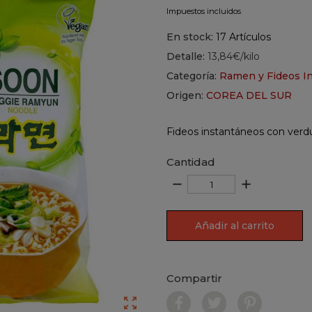
Impuestos incluidos
En stock:
17 Artículos
Detalle:
13,84€/kilo
Categoría:
Ramen y Fideos I
Origen:
COREA DEL SUR
Fideos instantáneos con verd
Cantidad
remove
add
Añadir al carrito
Compartir
