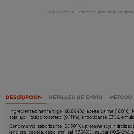
* Imagen ilustrativa. El aspecto del producto puede diferir 
DESCRIPCIÓN
DETALLES DE ENVÍO
MÉTODO 
Ingredientes: harina trigo (68.894%), aceite palma (16.816), 
soja, ajo, líquido tocoferol (0.111%), antioxidante E306, emu
Condimento: saborizante (50.301%), proteína soja hidrolizada, 
jengibre, cebolla, cebolleta), sal (17.545%), azúcar (10.542%)