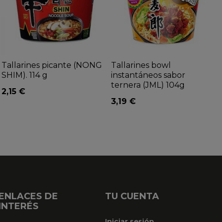
Tallarines picante (NONG
Tallarines bowl
SHIM). 114 g
instantáneos sabor
ternera (JML) 104g
2,15 €
3,19 €
ENLACES DE
TU CUENTA
INTERÉS
Iniciar sesión