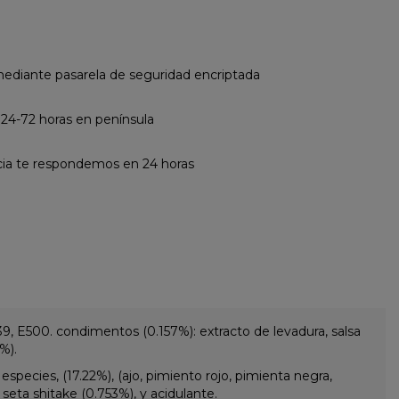
diante pasarela de seguridad encriptada
 24-72 horas en península
cia te respondemos en 24 horas
339, E500. condimentos (0.157%): extracto de levadura, salsa
%).
 especies, (17.22%), (ajo, pimiento rojo, pimienta negra,
 seta shitake (0.753%), y acidulante.