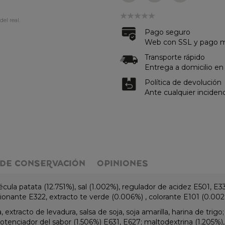
del real.
Pago seguro
Web con SSL y pago me
Transporte rápido
Entrega a domicilio en
Política de devolución
Ante cualquier inciden
DE CONSERVACIÓN
OPINIONES
fécula patata (12.751%), sal (1.002%), regulador de acidez E501, E
lsionante E322, extracto te verde (0.006%) , colorante E101 (0.002
extracto de levadura, salsa de soja, soja amarilla, harina de trigo;
, potenciador del sabor (1.506%) E631, E627; maltodextrina (1.205%),