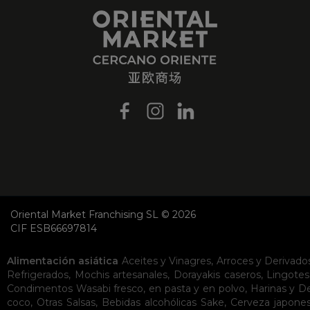
Oriental Market Franchising SL © 2026
CIF ESB66697814
Alimentación asiática
Aceites y Vinagres
,
Arroces y Derivado
Refrigerados
,
Mochis artesanales
,
Dorayakis caseros
,
Lingotes
Condimentos
Wasabi fresco, en pasta y en polvo
,
Harinas y D
coco
,
Otras Salsas
,
Bebidas alcohólicas
Sake
,
Cerveza japone