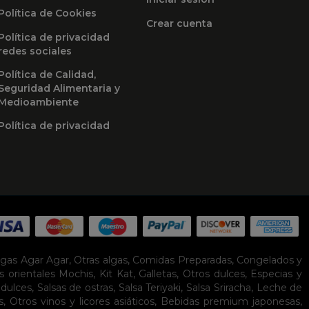
Política de Cookies
Crear cuenta
Política de privacidad
redes sociales
Política de Calidad,
Seguridad Alimentaria y
Medioambiente
Política de privacidad
lgas Agar Agar
,
Otras algas
,
Comidas Preparadas
,
Congelados y
s orientales
Mochis
,
Kit Kat
,
Galletas
,
Otros dulces
,
Especias y
idulces
,
Salsas de ostras
,
Salsa Teriyaki
,
Salsa Sriracha
,
Leche de
s
,
Otros vinos y licores asiáticos
,
Bebidas premium japonesas
,