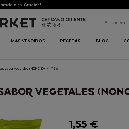
rada alta. Gracias!
MÁS VENDIDOS
RECETAS
BLOG
C
eos sabor vegetales (NONG SHIM) 112 g
SABOR VEGETALES (NONG 
1,55 €