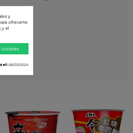
ales y
 para ofrecerte
 y el
 cookies
a el:
06/03/2024