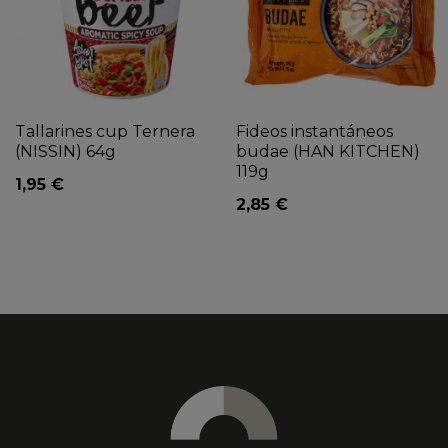
Tallarines cup Ternera
Fideos instantáneos
(NISSIN) 64g
budae (HAN KITCHEN)
119g
1,95 €
2,85 €