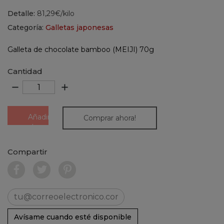
Detalle:
81,29€/kilo
Categoría:
Galletas japonesas
Galleta de chocolate bamboo (MEIJI) 70g
Cantidad
remove
add
Añadir
Comprar ahora!
al
carrito
Compartir
Avísame cuando esté disponible