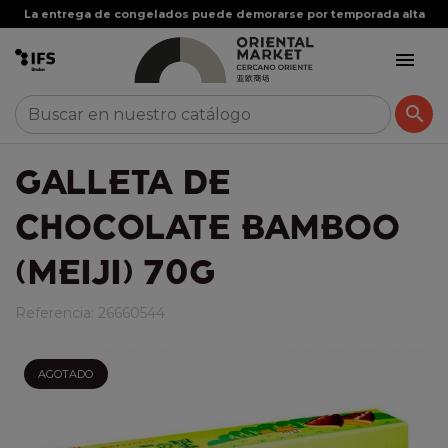
La entrega de congelados puede demorarse por temporada alta


GALLETA DE
CHOCOLATE BAMBOO
(MEIJI) 70G
Referencia:
26660544
AGOTADO