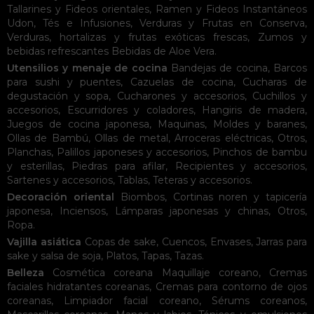
Tallarines y Fideos orientales
,
Ramen y Fideos Instantáneos
Udon
,
Tés e Infusiones
,
Verduras y Frutas en Conserva
,
Verduras, hortalizas y frutas exóticas frescas
,
Zumos y
bebidas refrescantes
Bebidas de Aloe Vera
.
Utensilios y menaje de cocina
Bandejas de cocina
,
Barcos
para sushi y puentes
,
Cazuelas de cocina
,
Cucharas de
degustación y sopa
,
Cucharones y accesorios
,
Cuchillos y
accesorios
,
Escurridores y coladores
,
Hangiris de madera
,
Juegos de cocina japonesa
,
Maquinas
,
Moldes y baranes
,
Ollas de Bambú
,
Ollas de metal
,
Arroceras eléctricas
,
Otros
,
Planchas
,
Palillos japoneses y accesorios
,
Pinchos de bambu
y esterillas
,
Piedras para afilar
,
Recipientes y accesorios
,
Sartenes y accesorios
,
Tablas
,
Teteras y accesorios
.
Decoración oriental
Biombos
,
Cortinas noren y tapicería
japonesa
,
Inciensos
,
Lámparas japonesas y chinas
,
Otros
,
Ropa
.
Vajilla asiática
Copas de sake
,
Cuencos
,
Envases
,
Jarras para
sake y salsa de soja
,
Platos
,
Tapas
,
Tazas
.
Belleza
Cosmética coreana
Maquillaje coreano
,
Cremas
faciales hidratantes coreanas
,
Cremas para contorno de ojos
coreanas
,
Limpiador facial coreano
,
Sérums coreanos
,