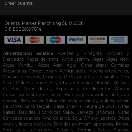
Crear cuenta
Oriental Market Franchising SL © 2026
CIF ESB66697814
Alimentación asiática
Aceites y Vinagres
,
Arroces y
Derivados
Papel de arroz
,
Arroz jazmín
,
Algas
Algas Nori
,
Algas Kombu
,
Algas Agar Agar
,
Otras algas
,
Comidas
Preparadas
,
Congelados y Refrigerados
,
Mochis artesanales
,
Dorayakis caseros
,
Lingotes
,
Otros postres artesanales
,
Dim
Sum
,
Dulces japoneses y otros orientales
Mochis
,
Kit Kat
,
Galletas
,
Otros dulces
,
Especias y Condimentos
Wasabi
fresco, en pasta y en polvo
,
Harinas y Derivados
,
Libros de
cocina
,
Miso
,
Salsas
Salsas de Soja
,
Salsas agridulces
,
Salsas
de ostras
,
Salsa Teriyaki
,
Salsa Sriracha
,
Leche de coco
,
Otras
Salsas
,
Bebidas alcohólicas
Sake
,
Cerveza japonesa
,
Otras
Cervezas asiáticas
,
Vino de arroz
,
Soju
,
Whisky japonés
,
Otros
vinos y licores asiáticos
,
Bebidas premium japonesas
,
Packs
,
Semillas y Legumbres
,
Setas y Verduras Secas
,
Snacks
,