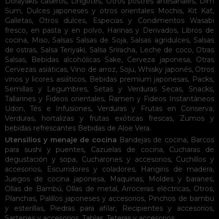
Dorayakis caseros
,
Lingotes
,
Otros postres artesanales
,
Dim
Sum
,
Dulces japoneses y otros orientales
Mochis
,
Kit Kat
,
Galletas
,
Otros dulces
,
Especias y Condimentos
Wasabi
fresco, en pasta y en polvo
,
Harinas y Derivados
,
Libros de
cocina
,
Miso
,
Salsas
Salsas de Soja
,
Salsas agridulces
,
Salsas
de ostras
,
Salsa Teriyaki
,
Salsa Sriracha
,
Leche de coco
,
Otras
Salsas
,
Bebidas alcohólicas
Sake
,
Cerveza japonesa
,
Otras
Cervezas asiáticas
,
Vino de arroz
,
Soju
,
Whisky japonés
,
Otros
vinos y licores asiáticos
,
Bebidas premium japonesas
,
Packs
,
Semillas y Legumbres
,
Setas y Verduras Secas
,
Snacks
,
Tallarines y Fideos orientales
,
Ramen y Fideos Instantáneos
Udon
,
Tés e Infusiones
,
Verduras y Frutas en Conserva
,
Verduras, hortalizas y frutas exóticas frescas
,
Zumos y
bebidas refrescantes
Bebidas de Aloe Vera
.
Utensilios y menaje de cocina
Bandejas de cocina
,
Barcos
para sushi y puentes
,
Cazuelas de cocina
,
Cucharas de
degustación y sopa
,
Cucharones y accesorios
,
Cuchillos y
accesorios
,
Escurridores y coladores
,
Hangiris de madera
,
Juegos de cocina japonesa
,
Maquinas
,
Moldes y baranes
,
Ollas de Bambú
,
Ollas de metal
,
Arroceras eléctricas
,
Otros
,
Planchas
,
Palillos japoneses y accesorios
,
Pinchos de bambu
y esterillas
,
Piedras para afilar
,
Recipientes y accesorios
,
Sartenes y accesorios
,
Tablas
,
Teteras y accesorios
.