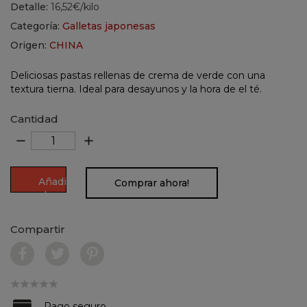
Detalle:
16,52€/kilo
Categoría:
Galletas japonesas
Origen:
CHINA
Deliciosas pastas rellenas de crema de verde con una
textura tierna. Ideal para desayunos y la hora de el té.
Cantidad
remove
add
Añadir
Comprar ahora!
al
carrito
Compartir
Pago seguro