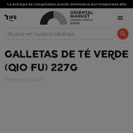
La entrega de congelados puede demorarse por temporada alta


GALLETAS DE TÉ VERDE
(QIO FU) 227G
Referencia:
5G0216