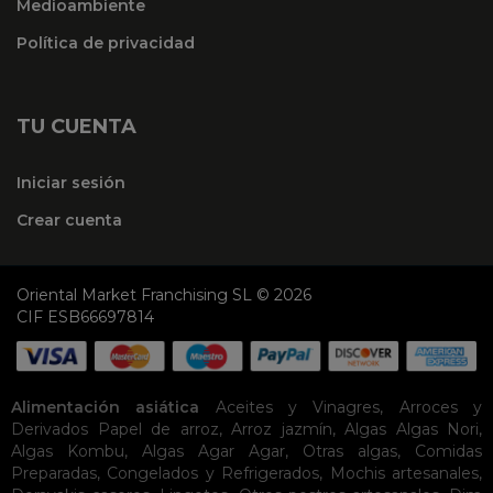
Medioambiente
Política de privacidad
TU CUENTA
Iniciar sesión
Crear cuenta
Oriental Market Franchising SL © 2026
CIF ESB66697814
Alimentación asiática
Aceites y Vinagres
,
Arroces y
Derivados
Papel de arroz
,
Arroz jazmín
,
Algas
Algas Nori
,
Algas Kombu
,
Algas Agar Agar
,
Otras algas
,
Comidas
Preparadas
,
Congelados y Refrigerados
,
Mochis artesanales
,