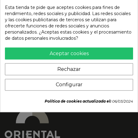
Esta tienda te pide que aceptes cookies para fines de
rendimiento, redes sociales y publicidad. Las redes sociales
y las cookies publicitarias de terceros se utilizan para
ofrecerte funciones de redes sociales y anuncios
Palitos sabor te verde
Galletas de chocolate
personalizados. ¿Aceptas estas cookies y el procesamiento
matcha (POCKY) 39g
Pikachu (TOHATO). 23g
de datos personales involucrados?
2,45 €
2,23 €
3,19 €
Aceptar cookies
Rechazar
Configurar
Política de cookies actualizada el:
06/03/2024