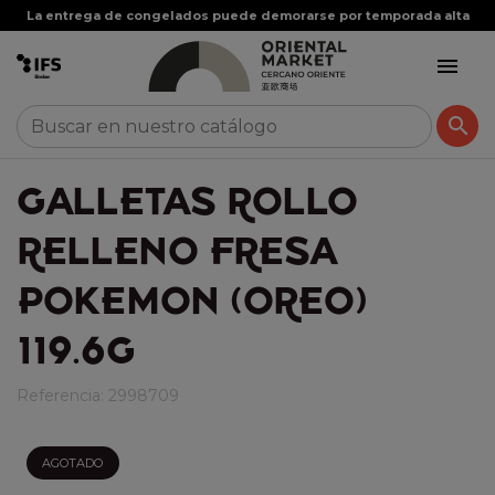
La entrega de congelados puede demorarse por temporada alta


GALLETAS ROLLO
RELLENO FRESA
POKEMON (OREO)
119.6G
Referencia:
2998709
AGOTADO