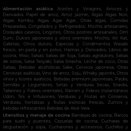
Alimentación asiática
Aceites y Vinagres
,
Arroces y
Derivados
Papel de arroz
,
Arroz jazmín
,
Algas
Algas Nori
,
Algas Kombu
,
Algas Agar Agar
,
Otras algas
,
Comidas
Preparadas
,
Congelados y Refrigerados
,
Mochis artesanales
,
Dorayakis caseros
,
Lingotes
,
Otros postres artesanales
,
Dim
Sum
,
Dulces japoneses y otros orientales
Mochis
,
Kit Kat
,
Galletas
,
Otros dulces
,
Especias y Condimentos
Wasabi
fresco, en pasta y en polvo
,
Harinas y Derivados
,
Libros de
cocina
,
Miso
,
Salsas
Salsas de Soja
,
Salsas agridulces
,
Salsas
de ostras
,
Salsa Teriyaki
,
Salsa Sriracha
,
Leche de coco
,
Otras
Salsas
,
Bebidas alcohólicas
Sake
,
Cerveza japonesa
,
Otras
Cervezas asiáticas
,
Vino de arroz
,
Soju
,
Whisky japonés
,
Otros
vinos y licores asiáticos
,
Bebidas premium japonesas
,
Packs
,
Semillas y Legumbres
,
Setas y Verduras Secas
,
Snacks
,
Tallarines y Fideos orientales
,
Ramen y Fideos Instantáneos
Udon
,
Tés e Infusiones
,
Verduras y Frutas en Conserva
,
Verduras, hortalizas y frutas exóticas frescas
,
Zumos y
bebidas refrescantes
Bebidas de Aloe Vera
.
Utensilios y menaje de cocina
Bandejas de cocina
,
Barcos
para sushi y puentes
,
Cazuelas de cocina
,
Cucharas de
degustación y sopa
,
Cucharones y accesorios
,
Cuchillos y