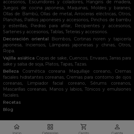
accesorios
,
Escurridores y coladores
,
Hangiris de madera
,
Juegos de cocina japonesa
,
Maquinas
,
Moldes y baranes
,
Ollas de Bambú
,
Ollas de metal
,
Arroceras eléctricas
,
Otros
,
Planchas
,
Palillos japoneses y accesorios
,
Pinchos de bambu
y esterillas
,
Piedras para afilar
,
Recipientes y accesorios
,
Sartenes y accesorios
,
Tablas
,
Teteras y accesorios
.
Decoración oriental
Biombos
,
Cortinas noren y tapicería
japonesa
,
Inciensos
,
Lámparas japonesas y chinas
,
Otros
,
Ropa
.
Vajilla asiática
Copas de sake
,
Cuencos
,
Envases
,
Jarras para
sake y salsa de soja
,
Platos
,
Tapas
,
Tazas
.
Belleza
Cosmética coreana
Maquillaje coreano
,
Cremas
faciales hidratantes coreanas
,
Cremas para contorno de ojos
coreanas
,
Limpiador facial coreano
,
Sérums coreanos
,
Mascarillas coreanas
,
Manos y labios
,
Tónicos y emulsiones
faciales
.
Recetas
Blog




Inicio
Categorías
Carrito
Cuenta