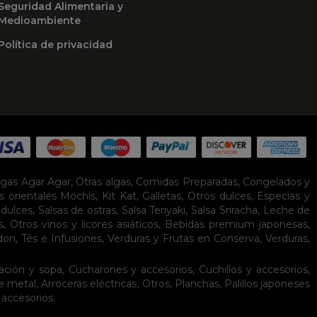
Seguridad Alimentaria y
Medioambiente
Política de privacidad
lgas Agar Agar
,
Otras algas
,
Comidas Preparadas
,
Congelados y
s orientales
Mochis
,
Kit Kat
,
Galletas
,
Otros dulces
,
Especias y
idulces
,
Salsas de ostras
,
Salsa Teriyaki
,
Salsa Sriracha
,
Leche de
s
,
Otros vinos y licores asiáticos
,
Bebidas premium japonesas
,
don
,
Tés e Infusiones
,
Verduras y Frutas en Conserva
,
Verduras,
ación y sopa
,
Cucharones y accesorios
,
Cuchillos y accesorios
,
de metal
,
Arroceras eléctricas
,
Otros
,
Planchas
,
Palillos japoneses
 accesorios
.