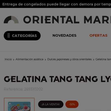
Entrega de congelados puede llegar con demora por tempo
NOVEDADES
OFERTAS
CATEGORÍAS
Inicio
Alimentación asiática
Dulces japoneses y otros orientales
Gelatina ta



GELATINA TANG TANG LY
Referencia:
269310202
¡A LA VENTA!
-50%