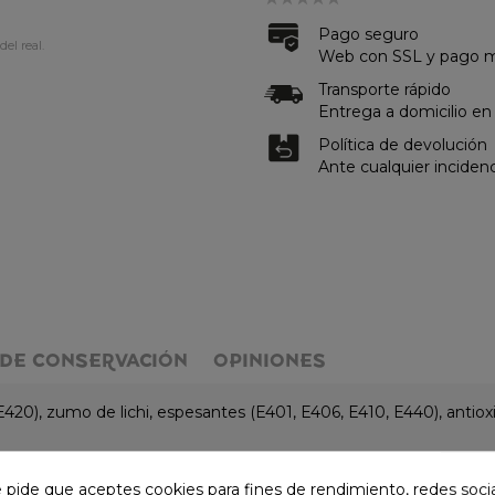
Pago seguro
del real.
Web con SSL y pago me
Transporte rápido
Entrega a domicilio en
Política de devolución
Ante cualquier inciden
DE CONSERVACIÓN
OPINIONES
420), zumo de lichi, espesantes (E401, E406, E410, E440), antioxi
e pide que aceptes cookies para fines de rendimiento, redes soci