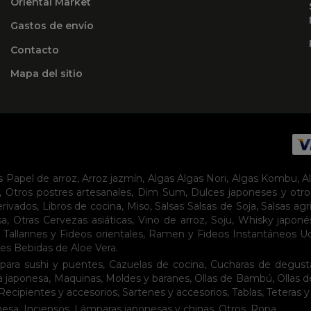
Oriental Market
Gastos de envío
Contacto
Mapa del sitio
s
Papel de arroz
,
Arroz jazmín
,
Algas
Algas Nori
,
Algas Kombu
,
A
,
Otros postres artesanales
,
Dim Sum
,
Dulces japoneses y otro
erivados
,
Libros de cocina
,
Miso
,
Salsas
Salsas de Soja
,
Salsas agr
sa
,
Otras Cervezas asiáticas
,
Vino de arroz
,
Soju
,
Whisky japoné
,
Tallarines y Fideos orientales
,
Ramen y Fideos Instantáneos
U
tes
Bebidas de Aloe Vera
.
para sushi y puentes
,
Cazuelas de cocina
,
Cucharas de degust
a japonesa
,
Maquinas
,
Moldes y baranes
,
Ollas de Bambú
,
Ollas 
Recipientes y accesorios
,
Sartenes y accesorios
,
Tablas
,
Teteras y
nesa
,
Inciensos
,
Lámparas japonesas y chinas
,
Otros
,
Ropa
.