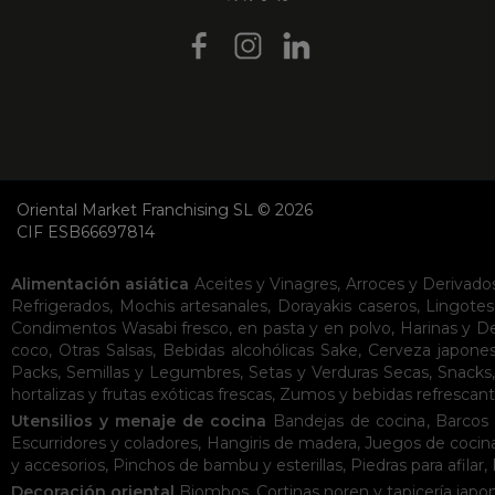
Oriental Market Franchising SL © 2026
CIF ESB66697814
Alimentación asiática
Aceites y Vinagres
,
Arroces y Derivado
Refrigerados
,
Mochis artesanales
,
Dorayakis caseros
,
Lingotes
Condimentos
Wasabi fresco, en pasta y en polvo
,
Harinas y D
coco
,
Otras Salsas
,
Bebidas alcohólicas
Sake
,
Cerveza japone
Packs
,
Semillas y Legumbres
,
Setas y Verduras Secas
,
Snacks
hortalizas y frutas exóticas frescas
,
Zumos y bebidas refrescan
Utensilios y menaje de cocina
Bandejas de cocina
,
Barcos 
Escurridores y coladores
,
Hangiris de madera
,
Juegos de cocin
y accesorios
,
Pinchos de bambu y esterillas
,
Piedras para afilar
,
Decoración oriental
Biombos
,
Cortinas noren y tapicería japo