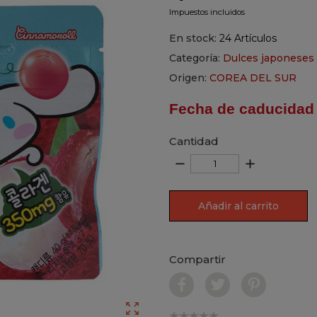
Impuestos incluidos
En stock:
24 Artículos
Categoría:
Dulces japoneses 
Origen:
COREA DEL SUR
Fecha de caducidad
Cantidad
remove
add
Añadir al carrito
Compartir
