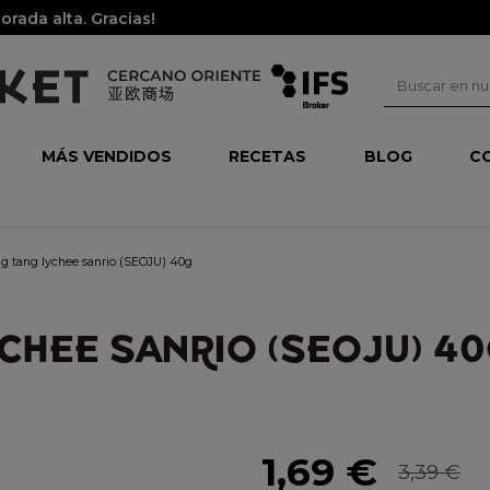
rada alta. Gracias!
MÁS VENDIDOS
RECETAS
BLOG
C
ng tang lychee sanrio (SEOJU) 40g
CHEE SANRIO (SEOJU) 4
1,69 €
3,39 €