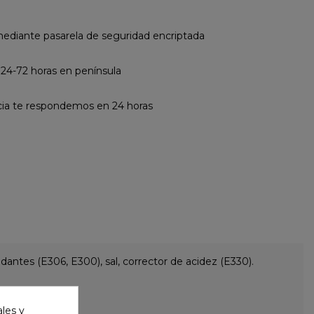
diante pasarela de seguridad encriptada
 24-72 horas en península
cia te respondemos en 24 horas
dantes (E306, E300), sal, corrector de acidez (E330).
ales y