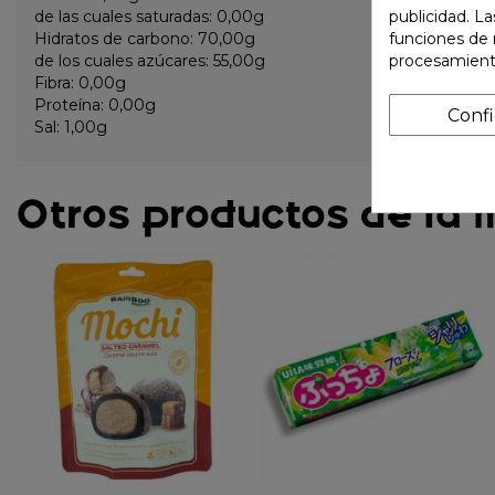
de las cuales saturadas: 0,00g
publicidad. La
Hidratos de carbono: 70,00g
funciones de 
de los cuales azúcares: 55,00g
procesamient
Fibra: 0,00g
Proteína: 0,00g
Conf
Sal: 1,00g
Otros productos de la 