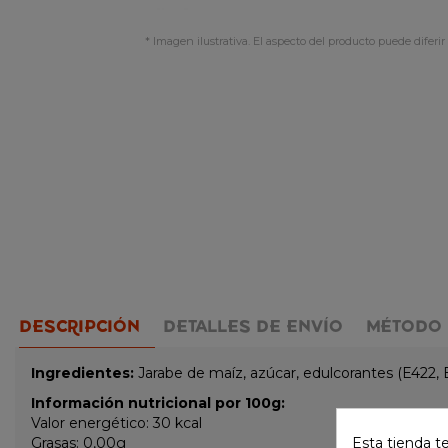
* Imagen ilustrativa. El aspecto del producto puede diferir 
DESCRIPCIÓN
DETALLES DE ENVÍO
MÉTODO 
Ingredientes:
Jarabe de maíz, azúcar, edulcorantes (E422, E
Información nutricional por 100g:
Valor energético: 30 kcal
Grasas: 0,00g
Esta tienda t