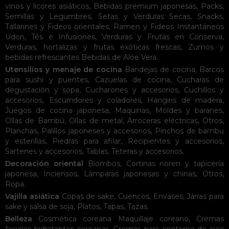
vinos y licores asiáticos
,
Bebidas premium japonesas
,
Packs
,
Semillas y Legumbres
,
Setas y Verduras Secas
,
Snacks
,
Tallarines y Fideos orientales
,
Ramen y Fideos Instantáneos
Udon
,
Tés e Infusiones
,
Verduras y Frutas en Conserva
,
Verduras, hortalizas y frutas exóticas frescas
,
Zumos y
bebidas refrescantes
Bebidas de Aloe Vera
.
Utensilios y menaje de cocina
Bandejas de cocina
,
Barcos
para sushi y puentes
,
Cazuelas de cocina
,
Cucharas de
degustación y sopa
,
Cucharones y accesorios
,
Cuchillos y
accesorios
,
Escurridores y coladores
,
Hangiris de madera
,
Juegos de cocina japonesa
,
Maquinas
,
Moldes y baranes
,
Ollas de Bambú
,
Ollas de metal
,
Arroceras eléctricas
,
Otros
,
Planchas
,
Palillos japoneses y accesorios
,
Pinchos de bambu
y esterillas
,
Piedras para afilar
,
Recipientes y accesorios
,
Sartenes y accesorios
,
Tablas
,
Teteras y accesorios
.
Decoración oriental
Biombos
,
Cortinas noren y tapicería
japonesa
,
Inciensos
,
Lámparas japonesas y chinas
,
Otros
,
Ropa
.
Vajilla asiática
Copas de sake
,
Cuencos
,
Envases
,
Jarras para
sake y salsa de soja
,
Platos
,
Tapas
,
Tazas
.
Belleza
Cosmética coreana
Maquillaje coreano
,
Cremas