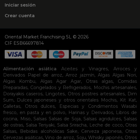
Iniciar sesión
Crear cuenta
Oriental Market Franchising SL © 2026
CIF ESB66697814
Alimentación asiática
Aceites y Vinagres
,
Arroces y
Derivados
Papel de arroz
,
Arroz jazmín
,
Algas
Algas Nori
,
Algas Kombu
,
Algas Agar Agar
,
Otras algas
,
Comidas
Preparadas
,
Congelados y Refrigerados
,
Mochis artesanales
,
Dorayakis caseros
,
Lingotes
,
Otros postres artesanales
,
Dim
Sum
,
Dulces japoneses y otros orientales
Mochis
,
Kit Kat
,
Galletas
,
Otros dulces
,
Especias y Condimentos
Wasabi
fresco, en pasta y en polvo
,
Harinas y Derivados
,
Libros de
cocina
,
Miso
,
Salsas
Salsas de Soja
,
Salsas agridulces
,
Salsas
de ostras
,
Salsa Teriyaki
,
Salsa Sriracha
,
Leche de coco
,
Otras
Salsas
,
Bebidas alcohólicas
Sake
,
Cerveza japonesa
,
Otras
Cervezas asiáticas
,
Vino de arroz
,
Soju
,
Whisky japonés
,
Otros