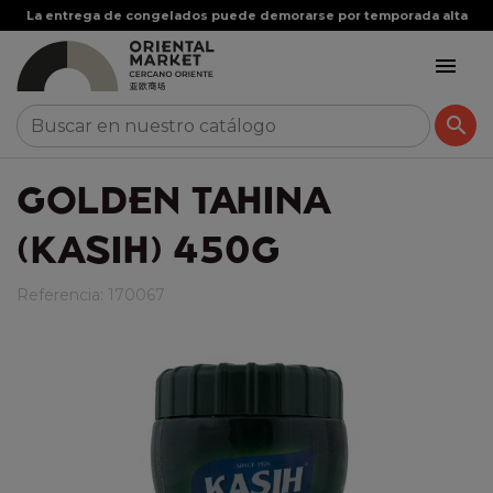
La entrega de congelados puede demorarse por temporada alta


GOLDEN TAHINA
(KASIH) 450G
Referencia:
170067