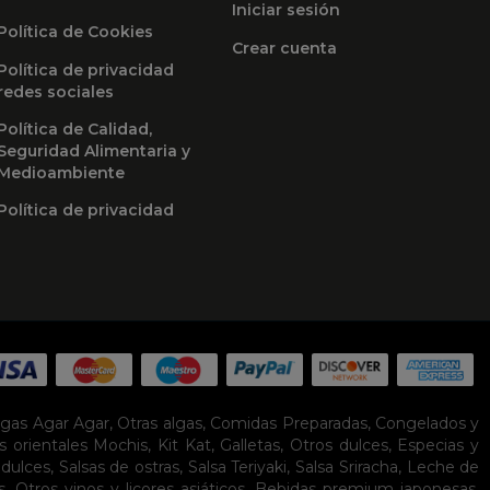
Iniciar sesión
Política de Cookies
Crear cuenta
Política de privacidad
redes sociales
Política de Calidad,
Seguridad Alimentaria y
Medioambiente
Política de privacidad
lgas Agar Agar
,
Otras algas
,
Comidas Preparadas
,
Congelados y
s orientales
Mochis
,
Kit Kat
,
Galletas
,
Otros dulces
,
Especias y
idulces
,
Salsas de ostras
,
Salsa Teriyaki
,
Salsa Sriracha
,
Leche de
s
,
Otros vinos y licores asiáticos
,
Bebidas premium japonesas
,