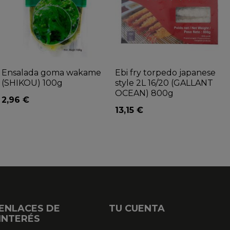
Ensalada goma wakame
Ebi fry torpedo japanese
(SHIKOU) 100g
style 2L 16/20 (GALLANT
OCEAN) 800g
2,96 €
13,15 €
ENLACES DE
TU CUENTA
INTERÉS