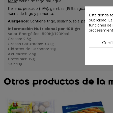
Masa
: harina de trigo, sal, agua.
Relleno
: pescado (19%), gambas (19%), agua, azúcar, zanahoria
harina de trigo y pimienta.
Esta tienda t
publicidad. La
Alérgenos:
Contiene trigo, sésamo, soja, pescado y gamba
funciones de 
Información Nutricional por 100 gr:
procesamient
Valor Energético: 520Kj/120Kcal.
Grasas: 2.5g
Conf
Grasas Saturadas: <0.1g
Hidratos de Carbono: 12g
Azucares: 2.5g
Proteínas: 12g
Sal: 1.1g
Otros productos de la 