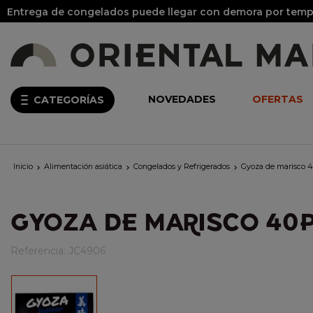
Entrega de congelados puede llegar con demora por tempo
NOVEDADES
OFERTAS
CATEGORÍAS
Inicio
Alimentación asiática
Congelados y Refrigerados
Gyoza de marisco



GYOZA DE MARISCO 40
Referencia:
JC4906