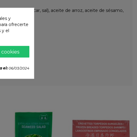
trigo, agua, azúcar, sal), aceite de arroz, aceite de sésamo,
ales y
 para ofrecerte
 y el
 cookies
a el:
06/03/2024