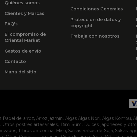
Quiénes somos
Condiciones Generales
Clientes y Marcas
Proteccion de datos y
FAQ's
copyright
El compromiso de
Trabaja con nosotros
Oriental Market
Gastos de envío
Contacto
Mapa del sitio
s
Papel de arroz
,
Arroz jazmín
,
Algas
Algas Nori
,
Algas Kombu
,
A
,
Otros postres artesanales
,
Dim Sum
,
Dulces japoneses y otro
erivados
,
Libros de cocina
,
Miso
,
Salsas
Salsas de Soja
,
Salsas agr
sa
,
Otras Cervezas asiáticas
,
Vino de arroz
,
Soju
,
Whisky japoné