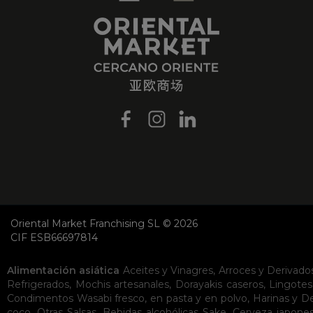
Oriental Market Franchising SL © 2026
CIF ESB66697814
Alimentación asiática
Aceites y Vinagres
,
Arroces y Derivado
Refrigerados
,
Mochis artesanales
,
Dorayakis caseros
,
Lingotes
Condimentos
Wasabi fresco, en pasta y en polvo
,
Harinas y D
coco
,
Otras Salsas
,
Bebidas alcohólicas
Sake
,
Cerveza japone