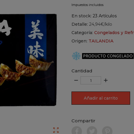
Impuestos incluidos
En stock:
23 Artículos
Detalle:
24,94€/kilo
Categoría:
Congelados y Refr
Origen:
TAILANDIA
Cantidad
remove
add
Añadir al carrito
Compartir
