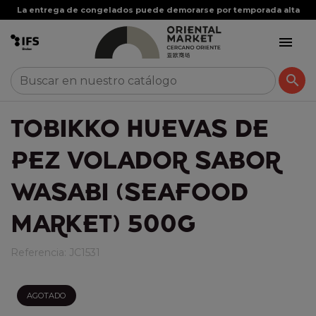
La entrega de congelados puede demorarse por temporada alta


TOBIKKO HUEVAS DE
PEZ VOLADOR SABOR
WASABI (SEAFOOD
MARKET) 500G
Referencia:
JC1531
AGOTADO