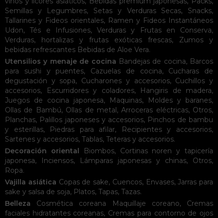
vinos y licores asiáticos
,
Bebidas premium japonesas
,
Packs
,
Semillas y Legumbres
,
Setas y Verduras Secas
,
Snacks
,
Tallarines y Fideos orientales
,
Ramen y Fideos Instantáneos
Udon
,
Tés e Infusiones
,
Verduras y Frutas en Conserva
,
Verduras, hortalizas y frutas exóticas frescas
,
Zumos y
bebidas refrescantes
Bebidas de Aloe Vera
.
Utensilios y menaje de cocina
Bandejas de cocina
,
Barcos
para sushi y puentes
,
Cazuelas de cocina
,
Cucharas de
degustación y sopa
,
Cucharones y accesorios
,
Cuchillos y
accesorios
,
Escurridores y coladores
,
Hangiris de madera
,
Juegos de cocina japonesa
,
Maquinas
,
Moldes y baranes
,
Ollas de Bambú
,
Ollas de metal
,
Arroceras eléctricas
,
Otros
,
Planchas
,
Palillos japoneses y accesorios
,
Pinchos de bambu
y esterillas
,
Piedras para afilar
,
Recipientes y accesorios
,
Sartenes y accesorios
,
Tablas
,
Teteras y accesorios
.
Decoración oriental
Biombos
,
Cortinas noren y tapicería
japonesa
,
Inciensos
,
Lámparas japonesas y chinas
,
Otros
,
Ropa
.
Vajilla asiática
Copas de sake
,
Cuencos
,
Envases
,
Jarras para
sake y salsa de soja
,
Platos
,
Tapas
,
Tazas
.
Belleza
Cosmética coreana
Maquillaje coreano
,
Cremas
faciales hidratantes coreanas
,
Cremas para contorno de ojos