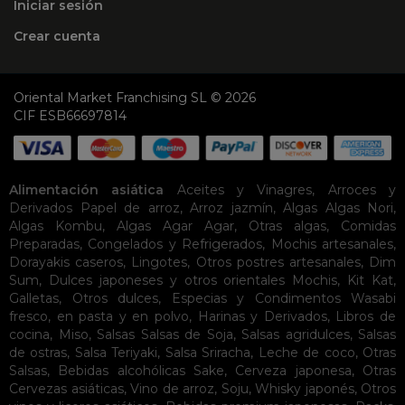
Iniciar sesión
Crear cuenta
Oriental Market Franchising SL © 2026
CIF ESB66697814
Alimentación asiática
Aceites y Vinagres
,
Arroces y
Derivados
Papel de arroz
,
Arroz jazmín
,
Algas
Algas Nori
,
Algas Kombu
,
Algas Agar Agar
,
Otras algas
,
Comidas
Preparadas
,
Congelados y Refrigerados
,
Mochis artesanales
,
Dorayakis caseros
,
Lingotes
,
Otros postres artesanales
,
Dim
Sum
,
Dulces japoneses y otros orientales
Mochis
,
Kit Kat
,
Galletas
,
Otros dulces
,
Especias y Condimentos
Wasabi
fresco, en pasta y en polvo
,
Harinas y Derivados
,
Libros de
cocina
,
Miso
,
Salsas
Salsas de Soja
,
Salsas agridulces
,
Salsas
de ostras
,
Salsa Teriyaki
,
Salsa Sriracha
,
Leche de coco
,
Otras
Salsas
,
Bebidas alcohólicas
Sake
,
Cerveza japonesa
,
Otras
Cervezas asiáticas
,
Vino de arroz
,
Soju
,
Whisky japonés
,
Otros