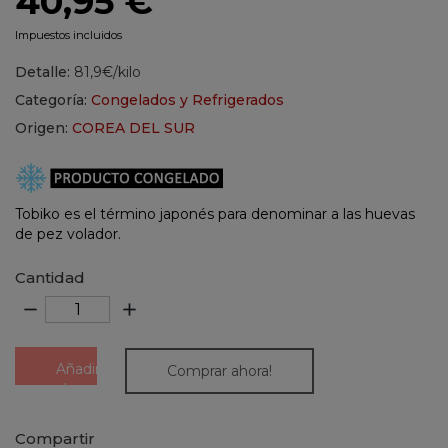
40,95 €
Impuestos incluidos
Detalle:
81,9€/kilo
Categoría:
Congelados y Refrigerados
Origen:
COREA DEL SUR
Tobiko es el término japonés para denominar a las huevas
de pez volador.
Cantidad
remove
add
Añadir
Comprar ahora!
al
carrito
Compartir