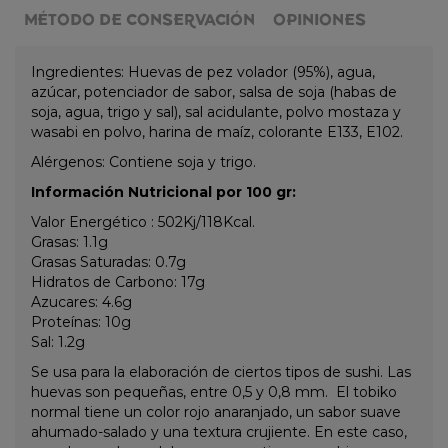
MÉTODO DE CONSERVACIÓN
OPINIONES
Ingredientes: Huevas de pez volador (95%), agua,
azúcar, potenciador de sabor, salsa de soja (habas de
soja, agua, trigo y sal), sal acidulante, polvo mostaza y
wasabi en polvo, harina de maíz, colorante E133, E102.
Alérgenos: Contiene soja y trigo.
Información Nutricional por 100 gr:
Valor Energético : 502Kj/118Kcal.
Grasas: 1.1g
Grasas Saturadas: 0.7g
Hidratos de Carbono: 17g
Azucares: 4.6g
Proteínas: 10g
Sal: 1.2g
Se usa para la elaboración de ciertos tipos de sushi.
Las
huevas son pequeñas, entre 0,5 y 0,8 mm.
El tobiko
normal tiene un color rojo anaranjado, un sabor suave
ahumado-salado y una textura crujiente. En este caso,