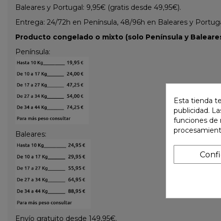
Baleares y Portugal: 9,95€ (gratis desde 49,95€).
Entrega: 24/72h en Península, 48/96h en Baleares y Portugal 
Producto congelado o mixto (solo Península y Baleares
Península:
Esta tienda t
publicidad. La
funciones de 
procesamient
Baleares:
Conf
Envío gratuito desde 149,95€.