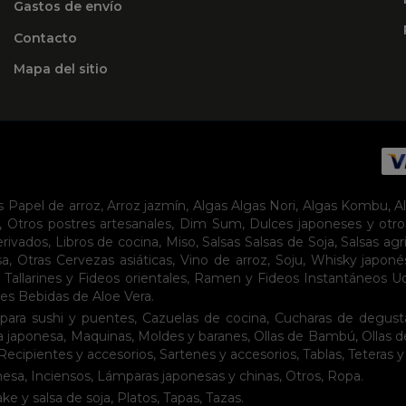
Gastos de envío
Contacto
Mapa del sitio
s
Papel de arroz
,
Arroz jazmín
,
Algas
Algas Nori
,
Algas Kombu
,
A
,
Otros postres artesanales
,
Dim Sum
,
Dulces japoneses y otro
erivados
,
Libros de cocina
,
Miso
,
Salsas
Salsas de Soja
,
Salsas agr
sa
,
Otras Cervezas asiáticas
,
Vino de arroz
,
Soju
,
Whisky japoné
,
Tallarines y Fideos orientales
,
Ramen y Fideos Instantáneos
U
tes
Bebidas de Aloe Vera
.
para sushi y puentes
,
Cazuelas de cocina
,
Cucharas de degust
a japonesa
,
Maquinas
,
Moldes y baranes
,
Ollas de Bambú
,
Ollas 
Recipientes y accesorios
,
Sartenes y accesorios
,
Tablas
,
Teteras y
nesa
,
Inciensos
,
Lámparas japonesas y chinas
,
Otros
,
Ropa
.
ake y salsa de soja
,
Platos
,
Tapas
,
Tazas
.