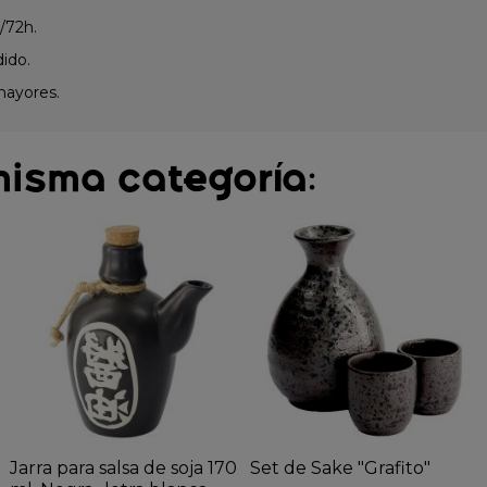
/72h.
dido.
mayores.
misma categoría:
Jarra para salsa de soja 170
Set de Sake "Grafito"