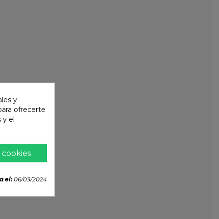
ales y
 para ofrecerte
 y el
 cookies
a el:
06/03/2024