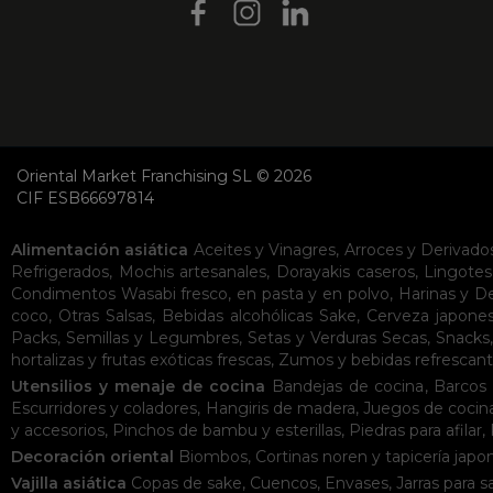
Oriental Market Franchising SL © 2026
CIF ESB66697814
Alimentación asiática
Aceites y Vinagres
,
Arroces y Derivado
Refrigerados
,
Mochis artesanales
,
Dorayakis caseros
,
Lingotes
Condimentos
Wasabi fresco, en pasta y en polvo
,
Harinas y D
coco
,
Otras Salsas
,
Bebidas alcohólicas
Sake
,
Cerveza japone
Packs
,
Semillas y Legumbres
,
Setas y Verduras Secas
,
Snacks
hortalizas y frutas exóticas frescas
,
Zumos y bebidas refrescan
Utensilios y menaje de cocina
Bandejas de cocina
,
Barcos 
Escurridores y coladores
,
Hangiris de madera
,
Juegos de cocin
y accesorios
,
Pinchos de bambu y esterillas
,
Piedras para afilar
,
Decoración oriental
Biombos
,
Cortinas noren y tapicería japo
Vajilla asiática
Copas de sake
,
Cuencos
,
Envases
,
Jarras para s