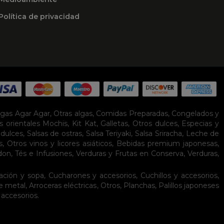
Política de privacidad
lgas Agar Agar
,
Otras algas
,
Comidas Preparadas
,
Congelados y
s orientales
Mochis
,
Kit Kat
,
Galletas
,
Otros dulces
,
Especias y
idulces
,
Salsas de ostras
,
Salsa Teriyaki
,
Salsa Sriracha
,
Leche de
s
,
Otros vinos y licores asiáticos
,
Bebidas premium japonesas
,
don
,
Tés e Infusiones
,
Verduras y Frutas en Conserva
,
Verduras,
ación y sopa
,
Cucharones y accesorios
,
Cuchillos y accesorios
,
de metal
,
Arroceras eléctricas
,
Otros
,
Planchas
,
Palillos japoneses
 accesorios
.