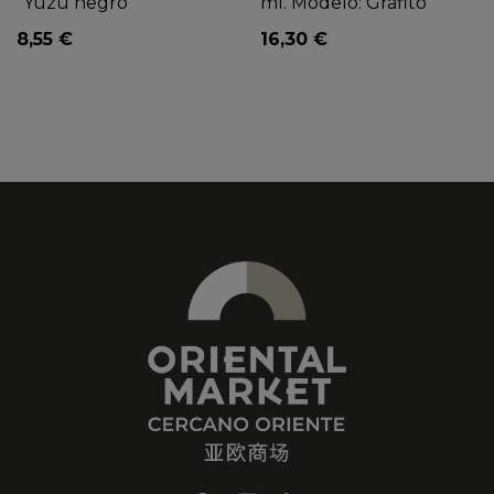
"Yuzu negro"
ml. Modelo: Grafito
8,55 €
16,30 €