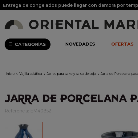
Entrega de congelados puede llegar con demora por tempo
NOVEDADES
OFERTAS
CATEGORÍAS
Inicio
Vajilla asiática
Jarras para sake y salsa de soja
Jarra de Porcelana par



JARRA DE PORCELANA P
Referencia:
EM40852