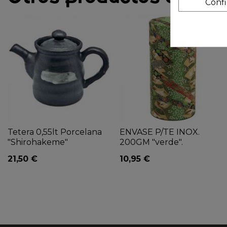
Conf
Tetera 0,55lt Porcelana
ENVASE P/TE INOX.
"Shirohakeme"
200GM "verde".
21,50 €
10,95 €