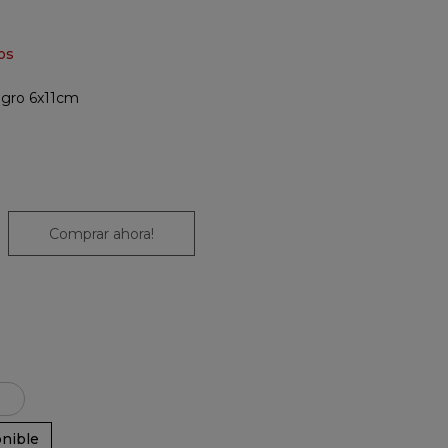
os
egro 6x11cm
Comprar ahora!
nible