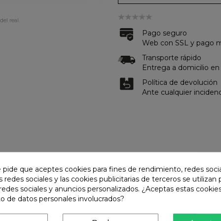
del real.
Pago seguro
Web con SSL y pago me
Transporte rápido
Entrega a domicilio en
Política de devolución
Ante cualquier inciden
ES
e pide que aceptes cookies para fines de rendimiento, redes soci
s redes sociales y las cookies publicitarias de terceros se utilizan
redes sociales y anuncios personalizados. ¿Aceptas estas cookies
o de datos personales involucrados?
misma categoría: