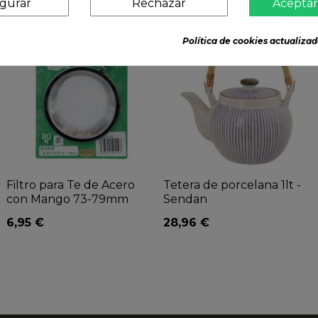
igurar
Rechazar
Aceptar
Política de cookies actualizad
Filtro para Te de Acero
Tetera de porcelana 1lt -
con Mango 73-79mm
Sendan
6,95 €
28,96 €