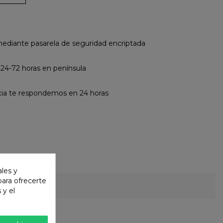
diante pasarela de seguridad encriptada
 24-72 horas en península
cia te respondemos en 24 horas
ales y
 para ofrecerte
 y el