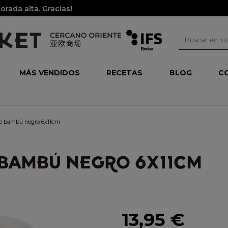
rada alta. Gracias!
MÁS VENDIDOS
RECETAS
BLOG
C
 de bambú negro 6x11cm
 BAMBÚ NEGRO 6X11CM
13,95 €