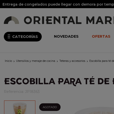
Entrega de congelados puede llegar con demora por tempo
NOVEDADES
OFERTAS
CATEGORÍAS
Inicio
Utensilios y menaje de cocina
Teteras y accesorios
Escobilla para té



ESCOBILLA PARA TÉ DE
Referencia:
JP18363
AGOTADO