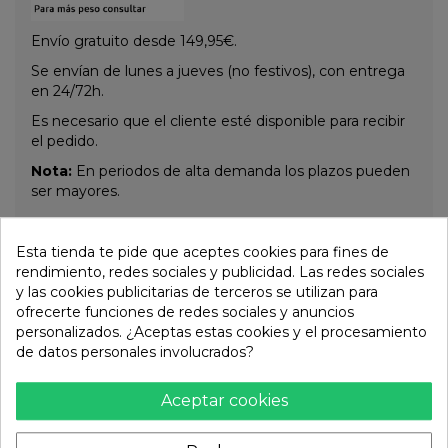
Envío gratuito desde 149,95€.
Se envían de lunes a jueves (no festivos), con entrega
en 24/72h.
Es necesario que el cliente esté disponible para recibir
el pedido.
Nota:
En periodos de alta demanda los plazos pueden
ser mayores.
Esta tienda te pide que aceptes cookies para fines de
Otros productos de la misma
rendimiento, redes sociales y publicidad. Las redes sociales
categoría:
y las cookies publicitarias de terceros se utilizan para
ofrecerte funciones de redes sociales y anuncios
personalizados. ¿Aceptas estas cookies y el procesamiento
de datos personales involucrados?
Aceptar cookies