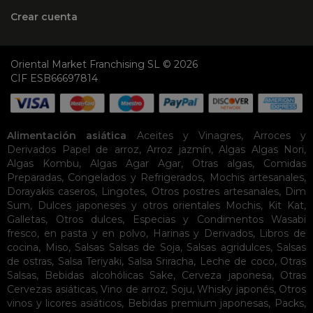
Crear cuenta
Oriental Market Franchising SL © 2026
CIF ESB66697814
Alimentación asiática
Aceites y Vinagres
,
Arroces y
Derivados
Papel de arroz
,
Arroz jazmín
,
Algas
Algas Nori
,
Algas Kombu
,
Algas Agar Agar
,
Otras algas
,
Comidas
Preparadas
,
Congelados y Refrigerados
,
Mochis artesanales
,
Dorayakis caseros
,
Lingotes
,
Otros postres artesanales
,
Dim
Sum
,
Dulces japoneses y otros orientales
Mochis
,
Kit Kat
,
Galletas
,
Otros dulces
,
Especias y Condimentos
Wasabi
fresco, en pasta y en polvo
,
Harinas y Derivados
,
Libros de
cocina
,
Miso
,
Salsas
Salsas de Soja
,
Salsas agridulces
,
Salsas
de ostras
,
Salsa Teriyaki
,
Salsa Sriracha
,
Leche de coco
,
Otras
Salsas
,
Bebidas alcohólicas
Sake
,
Cerveza japonesa
,
Otras
Cervezas asiáticas
,
Vino de arroz
,
Soju
,
Whisky japonés
,
Otros
vinos y licores asiáticos
,
Bebidas premium japonesas
,
Packs
,