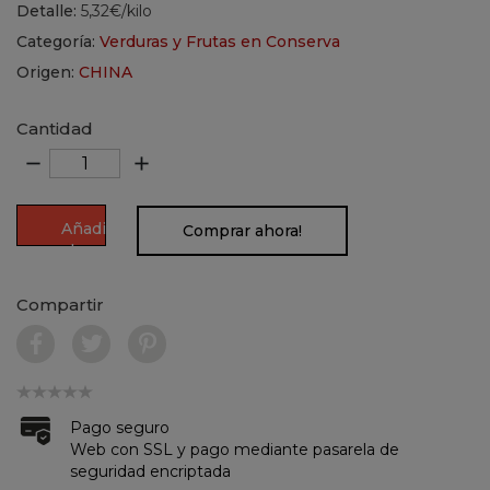
Detalle:
5,32€/kilo
Categoría:
Verduras y Frutas en Conserva
Origen:
CHINA
Cantidad
remove
add
Añadir
Comprar ahora!
al
carrito
Compartir
Pago seguro
Web con SSL y pago mediante pasarela de
seguridad encriptada