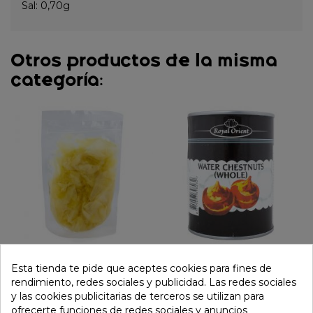
Sal: 0,70g
Otros productos de la misma
categoría:
Jengibre blanco
Castaña de agua pelada
Esta tienda te pide que aceptes cookies para fines de
conserva 200g
(ROYAL ORIENT) 567g
rendimiento, redes sociales y publicidad. Las redes sociales
y las cookies publicitarias de terceros se utilizan para
1,39 €
3,29 €
ofrecerte funciones de redes sociales y anuncios