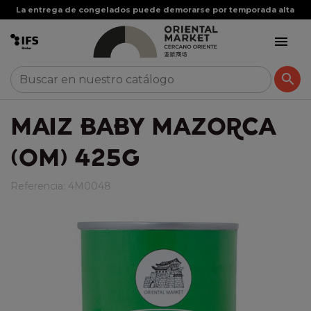
La entrega de congelados puede demorarse por temporada alta


MAIZ BABY MAZORCA
(OM) 425G
Referencia:
4M0048