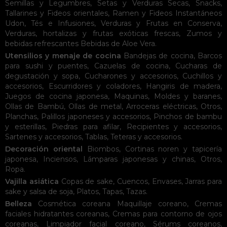
Semillas y Legumbres
,
Setas y Verduras Secas
,
Snacks
,
Tallarines y Fideos orientales
,
Ramen y Fideos Instantáneos
Udon
,
Tés e Infusiones
,
Verduras y Frutas en Conserva
,
Verduras, hortalizas y frutas exóticas frescas
,
Zumos y
bebidas refrescantes
Bebidas de Aloe Vera
.
Utensilios y menaje de cocina
Bandejas de cocina
,
Barcos
para sushi y puentes
,
Cazuelas de cocina
,
Cucharas de
degustación y sopa
,
Cucharones y accesorios
,
Cuchillos y
accesorios
,
Escurridores y coladores
,
Hangiris de madera
,
Juegos de cocina japonesa
,
Maquinas
,
Moldes y baranes
,
Ollas de Bambú
,
Ollas de metal
,
Arroceras eléctricas
,
Otros
,
Planchas
,
Palillos japoneses y accesorios
,
Pinchos de bambu
y esterillas
,
Piedras para afilar
,
Recipientes y accesorios
,
Sartenes y accesorios
,
Tablas
,
Teteras y accesorios
.
Decoración oriental
Biombos
,
Cortinas noren y tapicería
japonesa
,
Inciensos
,
Lámparas japonesas y chinas
,
Otros
,
Ropa
.
Vajilla asiática
Copas de sake
,
Cuencos
,
Envases
,
Jarras para
sake y salsa de soja
,
Platos
,
Tapas
,
Tazas
.
Belleza
Cosmética coreana
Maquillaje coreano
,
Cremas
faciales hidratantes coreanas
,
Cremas para contorno de ojos
coreanas
,
Limpiador facial coreano
,
Sérums coreanos
,