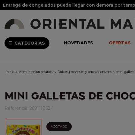
Entrega de congelados puede llegar con demora por tempo
NOVEDADES
OFERTAS
CATEGORÍAS
Inicio
Alimentación asiática
Dulces japoneses y otros orientales
Mini gallet



MINI GALLETAS DE CHO
Referencia:
269111062-1
AGOTADO