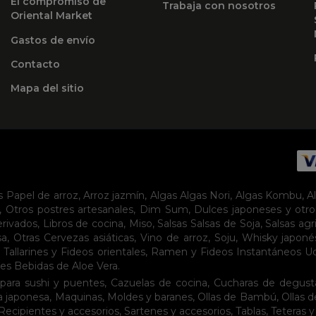
El compromiso de
Trabaja con nosotros
Oriental Market
Gastos de envío
Contacto
Mapa del sitio
s
Papel de arroz
,
Arroz jazmín
,
Algas
Algas Nori
,
Algas Kombu
,
A
,
Otros postres artesanales
,
Dim Sum
,
Dulces japoneses y otro
erivados
,
Libros de cocina
,
Miso
,
Salsas
Salsas de Soja
,
Salsas agr
sa
,
Otras Cervezas asiáticas
,
Vino de arroz
,
Soju
,
Whisky japoné
,
Tallarines y Fideos orientales
,
Ramen y Fideos Instantáneos
U
tes
Bebidas de Aloe Vera
.
para sushi y puentes
,
Cazuelas de cocina
,
Cucharas de degust
a japonesa
,
Maquinas
,
Moldes y baranes
,
Ollas de Bambú
,
Ollas 
Recipientes y accesorios
,
Sartenes y accesorios
,
Tablas
,
Teteras y