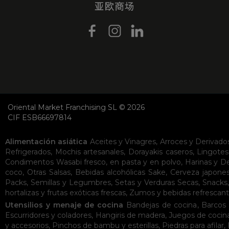
Oriental Market Franchising SL © 2026
CIF ESB66697814
Alimentación asiática
Aceites y Vinagres
,
Arroces y Derivado
Refrigerados
,
Mochis artesanales
,
Dorayakis caseros
,
Lingotes
Condimentos
Wasabi fresco, en pasta y en polvo
,
Harinas y D
coco
,
Otras Salsas
,
Bebidas alcohólicas
Sake
,
Cerveza japone
Packs
,
Semillas y Legumbres
,
Setas y Verduras Secas
,
Snacks
hortalizas y frutas exóticas frescas
,
Zumos y bebidas refrescan
Utensilios y menaje de cocina
Bandejas de cocina
,
Barcos 
Escurridores y coladores
,
Hangiris de madera
,
Juegos de cocin
y accesorios
,
Pinchos de bambu y esterillas
,
Piedras para afilar
,