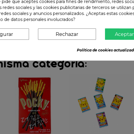
e pide que aceptes cookies para fines de rendimiento, redes soci
s redes sociales y las cookies publicitarias de terceros se utilizan
redes sociales y anuncios personalizados. ¿Aceptas estas cookies
o de datos personales involucrados?
igurar
Rechazar
Aceptar
Política de cookies actualizad
misma categoría: