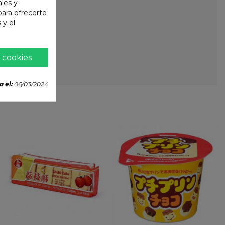
ales y
 para ofrecerte
 y el
 cookies
a el:
06/03/2024