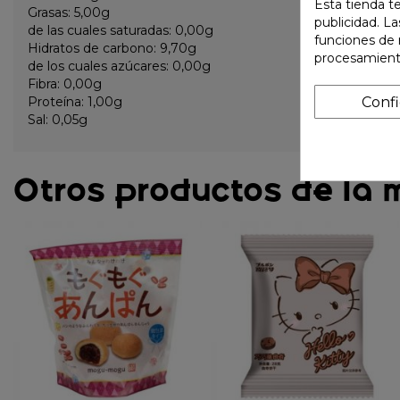
Esta tienda t
Grasas: 5,00g
publicidad. La
de las cuales saturadas: 0,00g
funciones de 
Hidratos de carbono: 9,70g
procesamient
de los cuales azúcares: 0,00g
Fibra: 0,00g
Conf
Proteína: 1,00g
Sal: 0,05g
Otros productos de la 