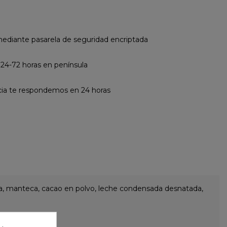
diante pasarela de seguridad encriptada
 24-72 horas en península
cia te respondemos en 24 horas
tosa, manteca, cacao en polvo, leche condensada desnatada,