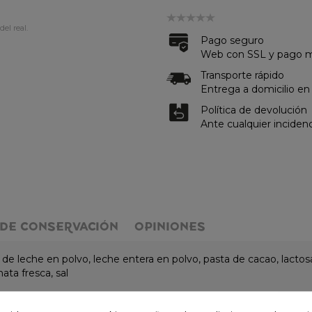
del real.
Pago seguro
Web con SSL y pago me
Transporte rápido
Entrega a domicilio en
Política de devolución
Ante cualquier inciden
DE CONSERVACIÓN
OPINIONES
ro de leche en polvo, leche entera en polvo, pasta de cacao, lac
ata fresca, sal