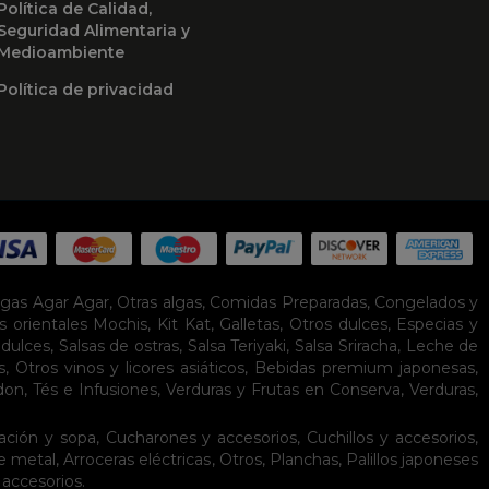
Política de Calidad,
Seguridad Alimentaria y
Medioambiente
Política de privacidad
lgas Agar Agar
,
Otras algas
,
Comidas Preparadas
,
Congelados y
s orientales
Mochis
,
Kit Kat
,
Galletas
,
Otros dulces
,
Especias y
idulces
,
Salsas de ostras
,
Salsa Teriyaki
,
Salsa Sriracha
,
Leche de
s
,
Otros vinos y licores asiáticos
,
Bebidas premium japonesas
,
don
,
Tés e Infusiones
,
Verduras y Frutas en Conserva
,
Verduras,
ación y sopa
,
Cucharones y accesorios
,
Cuchillos y accesorios
,
de metal
,
Arroceras eléctricas
,
Otros
,
Planchas
,
Palillos japoneses
 accesorios
.