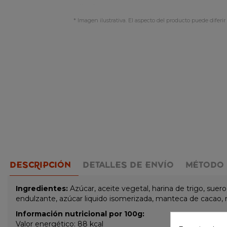
* Imagen ilustrativa. El aspecto del producto puede diferir 
DESCRIPCIÓN
DETALLES DE ENVÍO
MÉTODO 
Ingredientes:
Azúcar, aceite vegetal, harina de trigo, sue
endulzante, azúcar liquido isomerizada, manteca de cacao, n
Información nutricional por 100g:
Valor energético: 88 kcal