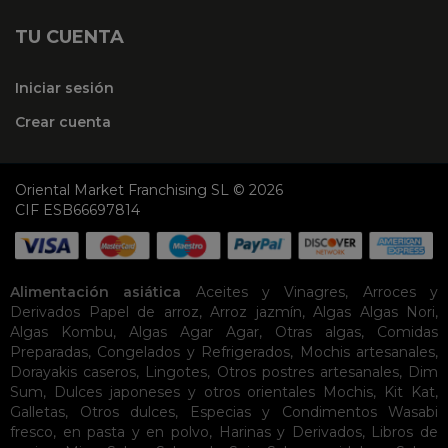
TU CUENTA
Iniciar sesión
Crear cuenta
Oriental Market Franchising SL © 2026
CIF ESB66697814
Alimentación asiática
Aceites y Vinagres
,
Arroces y
Derivados
Papel de arroz
,
Arroz jazmín
,
Algas
Algas Nori
,
Algas Kombu
,
Algas Agar Agar
,
Otras algas
,
Comidas
Preparadas
,
Congelados y Refrigerados
,
Mochis artesanales
,
Dorayakis caseros
,
Lingotes
,
Otros postres artesanales
,
Dim
Sum
,
Dulces japoneses y otros orientales
Mochis
,
Kit Kat
,
Galletas
,
Otros dulces
,
Especias y Condimentos
Wasabi
fresco, en pasta y en polvo
,
Harinas y Derivados
,
Libros de