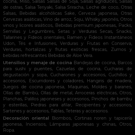
cocina
,
Miso
,
Salsas
Salsas de Soja
,
Salsas agridulces
,
Salsas
de ostras
,
Salsa Teriyaki
,
Salsa Sriracha
,
Leche de coco
,
Otras
Salsas
,
Bebidas alcohólicas
Sake
,
Cerveza japonesa
,
Otras
Cervezas asiáticas
,
Vino de arroz
,
Soju
,
Whisky japonés
,
Otros
vinos y licores asiáticos
,
Bebidas premium japonesas
,
Packs
,
Semillas y Legumbres
,
Setas y Verduras Secas
,
Snacks
,
Tallarines y Fideos orientales
,
Ramen y Fideos Instantáneos
Udon
,
Tés e Infusiones
,
Verduras y Frutas en Conserva
,
Verduras, hortalizas y frutas exóticas frescas
,
Zumos y
bebidas refrescantes
Bebidas de Aloe Vera
.
Utensilios y menaje de cocina
Bandejas de cocina
,
Barcos
para sushi y puentes
,
Cazuelas de cocina
,
Cucharas de
degustación y sopa
,
Cucharones y accesorios
,
Cuchillos y
accesorios
,
Escurridores y coladores
,
Hangiris de madera
,
Juegos de cocina japonesa
,
Maquinas
,
Moldes y baranes
,
Ollas de Bambú
,
Ollas de metal
,
Arroceras eléctricas
,
Otros
,
Planchas
,
Palillos japoneses y accesorios
,
Pinchos de bambu
y esterillas
,
Piedras para afilar
,
Recipientes y accesorios
,
Sartenes y accesorios
,
Tablas
,
Teteras y accesorios
.
Decoración oriental
Biombos
,
Cortinas noren y tapicería
japonesa
,
Inciensos
,
Lámparas japonesas y chinas
,
Otros
,
Ropa
.