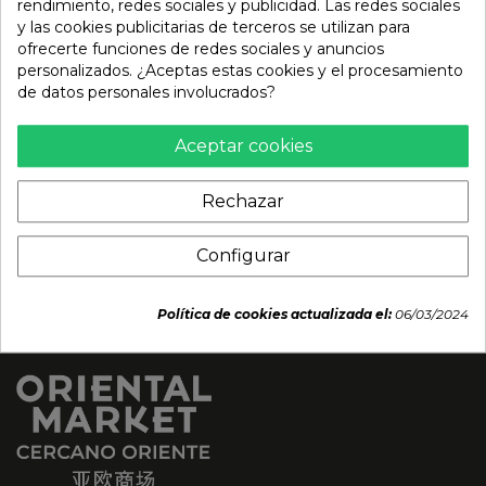
rendimiento, redes sociales y publicidad. Las redes sociales
Mochi de té verde 6pcs
Mochi de cacahuete 6pcs
y las cookies publicitarias de terceros se utilizan para
(AWON) 180g
(AWON) 180g
ofrecerte funciones de redes sociales y anuncios
personalizados. ¿Aceptas estas cookies y el procesamiento
4,95 €
4,95 €
de datos personales involucrados?
Aceptar cookies
Rechazar
Configurar
Política de cookies actualizada el:
06/03/2024