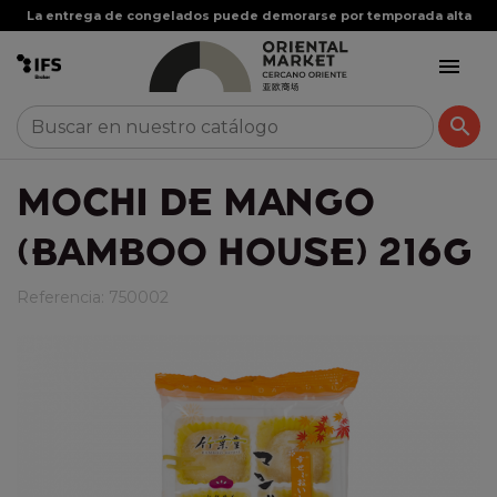
La entrega de congelados puede demorarse por temporada alta


MOCHI DE MANGO
(BAMBOO HOUSE) 216G
Referencia:
750002