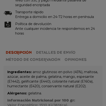
Web con SSL y pago mediante pasarela de
seguridad encriptada
Transporte rápido
Entrega a domicilio en 24-72 horas en península
Política de devolución
Ante cualquier incidencia te respondemos en 24
horas
DESCRIPCIÓN
DETALLES DE ENVÍO
MÉTODO DE CONSERVACIÓN
OPINIONES
Ingredientes:
arroz glutinoso en polvo (45%), maltosa,
azúcar, aceite de palma, gelatina, mango, espesante
(E1442), gelificante (E440), colorante natural (E160a),
humectante (E420), conservante natural (E202).
Alérgenos:
gelatina.
Información Nutricional por 100 gr:
Valor Energético: 1510 Kj/361Kcal.