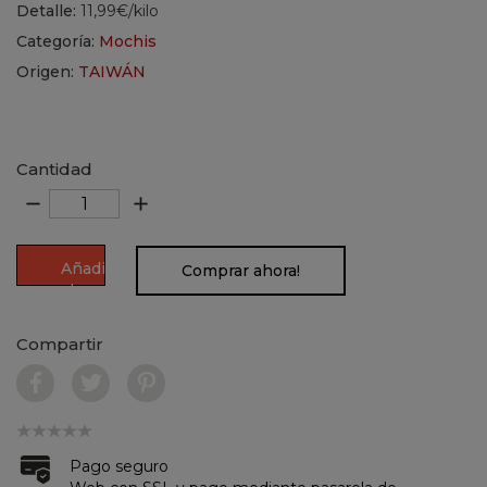
Detalle:
11,99€/kilo
Categoría:
Mochis
Origen:
TAIWÁN
Cantidad
remove
add
Añadir
Comprar ahora!
al
carrito
Compartir
Pago seguro