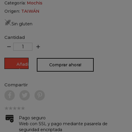
Categoría:
Mochis
Origen:
TAIWÁN
Sin gluten
Cantidad
remove
add
Añadir
Comprar ahora!
al
carrito
Compartir
Pago seguro
Web con SSL y pago mediante pasarela de
seguridad encriptada