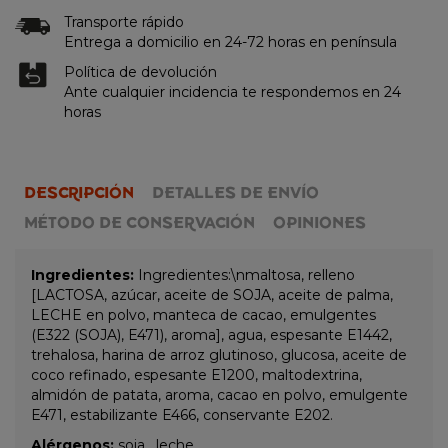
Transporte rápido
Entrega a domicilio en 24-72 horas en península
Política de devolución
Ante cualquier incidencia te respondemos en 24
horas
DESCRIPCIÓN
DETALLES DE ENVÍO
MÉTODO DE CONSERVACIÓN
OPINIONES
Ingredientes:
Ingredientes:\nmaltosa, relleno
[LACTOSA, azúcar, aceite de SOJA, aceite de palma,
LECHE en polvo, manteca de cacao, emulgentes
(E322 (SOJA), E471), aroma], agua, espesante E1442,
trehalosa, harina de arroz glutinoso, glucosa, aceite de
coco refinado, espesante E1200, maltodextrina,
almidón de patata, aroma, cacao en polvo, emulgente
E471, estabilizante E466, conservante E202.
Alérgenos:
soja , leche