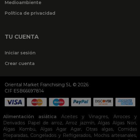
Medioambiente
Política de privacidad
TU CUENTA
Iniciar sesión
Crear cuenta
Oriental Market Franchising SL © 2026
CIF ESB66697814
Alimentación asiática
Aceites y Vinagres
,
Arroces y
Derivados
Papel de arroz
,
Arroz jazmín
,
Algas
Algas Nori
,
Algas Kombu
,
Algas Agar Agar
,
Otras algas
,
Comidas
Preparadas
,
Congelados y Refrigerados
,
Mochis artesanales
,