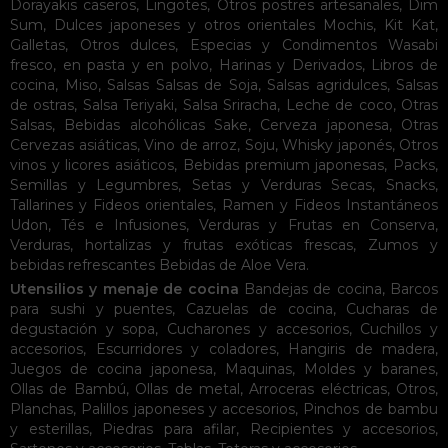
Dorayakis caseros
,
Lingotes
,
Otros postres artesanales
,
Dim
Sum
,
Dulces japoneses y otros orientales
Mochis
,
Kit Kat
,
Galletas
,
Otros dulces
,
Especias y Condimentos
Wasabi
fresco, en pasta y en polvo
,
Harinas y Derivados
,
Libros de
cocina
,
Miso
,
Salsas
Salsas de Soja
,
Salsas agridulces
,
Salsas
de ostras
,
Salsa Teriyaki
,
Salsa Sriracha
,
Leche de coco
,
Otras
Salsas
,
Bebidas alcohólicas
Sake
,
Cerveza japonesa
,
Otras
Cervezas asiáticas
,
Vino de arroz
,
Soju
,
Whisky japonés
,
Otros
vinos y licores asiáticos
,
Bebidas premium japonesas
,
Packs
,
Semillas y Legumbres
,
Setas y Verduras Secas
,
Snacks
,
Tallarines y Fideos orientales
,
Ramen y Fideos Instantáneos
Udon
,
Tés e Infusiones
,
Verduras y Frutas en Conserva
,
Verduras, hortalizas y frutas exóticas frescas
,
Zumos y
bebidas refrescantes
Bebidas de Aloe Vera
.
Utensilios y menaje de cocina
Bandejas de cocina
,
Barcos
para sushi y puentes
,
Cazuelas de cocina
,
Cucharas de
degustación y sopa
,
Cucharones y accesorios
,
Cuchillos y
accesorios
,
Escurridores y coladores
,
Hangiris de madera
,
Juegos de cocina japonesa
,
Maquinas
,
Moldes y baranes
,
Ollas de Bambú
,
Ollas de metal
,
Arroceras eléctricas
,
Otros
,
Planchas
,
Palillos japoneses y accesorios
,
Pinchos de bambu
y esterillas
,
Piedras para afilar
,
Recipientes y accesorios
,