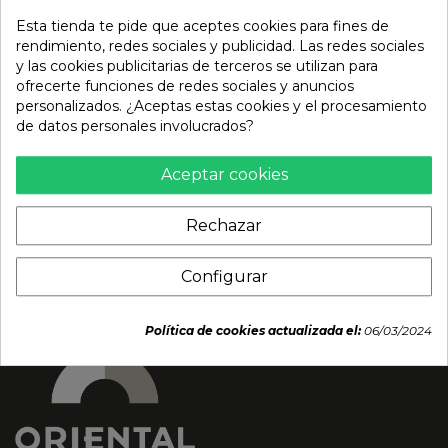
Esta tienda te pide que aceptes cookies para fines de
rendimiento, redes sociales y publicidad. Las redes sociales
y las cookies publicitarias de terceros se utilizan para
ofrecerte funciones de redes sociales y anuncios
Mochi taiwan te verde
Mochi arándano sin
personalizados. ¿Aceptas estas cookies y el procesamiento
(BAMBOO HOUSE) 210g
gluten (BAMBOO
de datos personales involucrados?
(uds)
HOUSE)180g
Aceptar cookies
4,55 €
4,90 €
Rechazar
Configurar
Política de cookies actualizada el:
06/03/2024