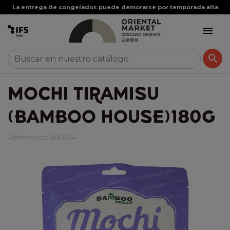
La entrega de congelados puede demorarse por temporada alta


MOCHI TIRAMISU
(BAMBOO HOUSE)180G
Referencia:
500574